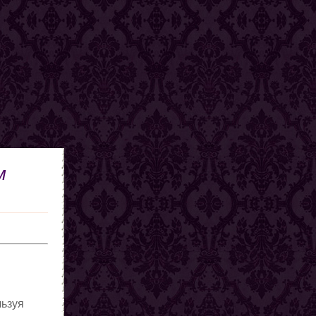
м
льзуя