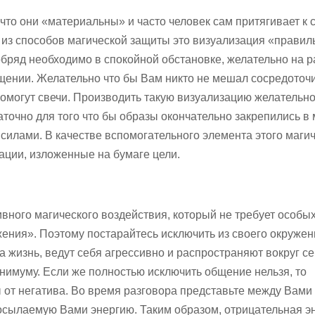
что они «материальны» и часто человек сам притягивает к 
 из способов магической защиты это визуализация «прави
обряд необходимо в спокойной обстановке, желательно на 
ещении. Желательно что бы Вам никто не мешал сосредоточи
омогут свечи. Производить такую визуализацию желательн
таточно для того что бы образы окончательно закрепились в
лами. В качестве вспомогательного элемента этого магич
ации, изложенные на бумаге цели.
вного магического воздействия, который не требует особы
ения». Поэтому постарайтесь исключить из своего окружен
 жизнь, ведут себя агрессивно и распространяют вокруг с
инимуму. Если же полностью исключить общение нельзя, то
 от негатива. Во время разговора представьте между Вами 
осылаемую Вами энергию. Таким образом, отрицательная э