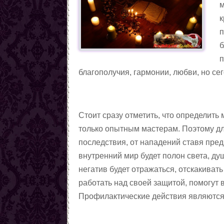
м
к
п
б
п
благополучия, гармонии, любви, но се
Стоит сразу отметить, что определить 
только опытным мастерам. Поэтому д
последствия, от нападений ставя пред
внутренний мир будет полон света, д
негатив будет отражаться, отскакиват
работать над своей защитой, помогут в
Профилактические действия являются 