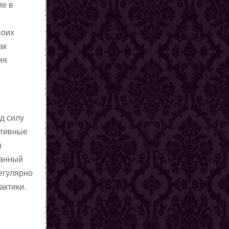
ие в
воих
ак
ия
од силу
ативные
ш
ланный
регулярно
актики.