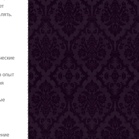
ет
лять.
ческие
о опыт
ря
ные
ение