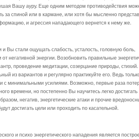
рушая Вашу ауру. Еще одним методом противодействия мож
ь за спиной или в кармане, или хотя бы мысленно представ
нформацию, и агрессия нападающего вернется к нему же.
и и Вы стали ощущать слабость, усталость, головную боль,
и от негативной энергии. Возобновить правильные энергети
мантр, проведение медитации, созерцание природы, стихий.
ный из вариантов и регулярно практикуйте его. Ведь тольк
о и с минимальными усилиями. Возможно, первые раза поте
ного времени, но постепенно Вы научитесь легко достигать
бразом, негатив, энергетические атаки и прочие вредонос
дут достигать цели или проходить по касательной.
ского и психо энергетического нападения является постро