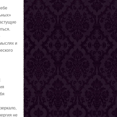
себе
льных»
растущую
ться.
о
 мыслях и
еского
х
ия
ебя
зеркало,
нергия не