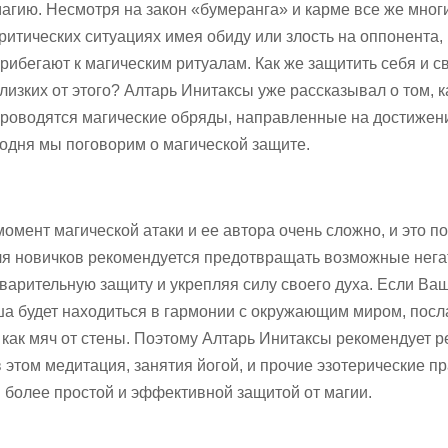
агию. Несмотря на закон «бумеранга» и карме все же мног
ритических ситуациях имея обиду или злость на оппонента,
рибегают к магическим ритуалам. Как же защитить себя и с
лизких от этого? Алтарь Инитаксы уже рассказывал о том, к
роводятся магические обряды, направленные на достижен
годня мы поговорим о магической защите.
момент магической атаки и ее автора очень сложно, и это п
ля новичков рекомендуется предотвращать возможные нег
варительную защиту и укрепляя силу своего духа. Если Ва
уша будет находиться в гармонии с окружающим миром, пос
ь как мяч от стены. Поэтому Алтарь Инитаксы рекомендует 
 этом медитация, занятия йогой, и прочие эзотерические пр
более простой и эффективной защитой от магии.