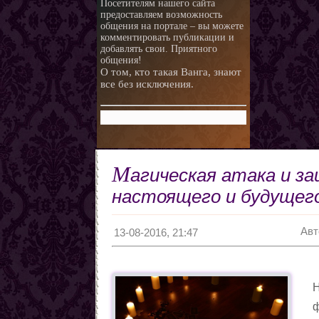
Посетителям нашего сайта
предоставляем возможность
общения на портале – вы можете
комментировать публикации и
добавлять свои. Приятного
общения!
О том, кто такая Ванга, знают
все без исключения.
М
агическая атака и з
настоящего и будущег
Авт
13-08-2016, 21:47
Н
ф