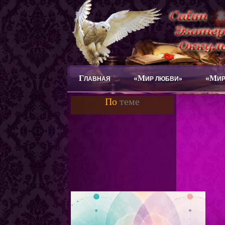
Г
«М
«М
ЛАВНАЯ
ИР ЛЮБВИ»
ИР
По
теме