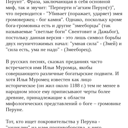
Перунт". Фраза, заключающая в себя основной
миф, так и звучит: "Перперти н’агхим Перун(т)",
что переводится - "Убивает (поражает, ударяет) змея
громовержец - бог камня". Однако, поскольку кроме
бога-громовика есть и другие "змееборцы" (так
называемые "светлые боги" Свентовит и Дажьбог),
постольку данная версия - это лишь символ борьбы
двух неуничтожимых начал: "умная сила" - (Змей) и
"сила есть, ума не надо" - (Змееборец).
В русских песнях, сказках преданиях часто
встречается имя Ильи Муромца, якобы
совершающего различные богатырские подвиги. И
хотя Илья Муромец известен как лицо
историческое (он жил около 1188 г.) тем не менее в
народном эпосе ему приписывают черты более
древние, принадлежащие к области
мифологических представлений о боге – громовике
Перуне.
Тот, кто ищет покровительства у Перуна -
"зациклен" на идее противоборства, у него