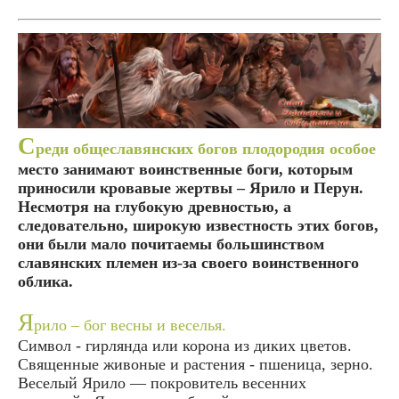
С
реди общеславянских богов плодородия особое
место занимают воинственные боги, которым
приносили кровавые жертвы – Ярило и Перун.
Несмотря на глубокую древностью, а
следовательно, широкую известность этих богов,
они были мало почитаемы большинством
славянских племен из-за своего воинственного
облика.
Я
рило – бог весны и веселья.
Символ - гирлянда или корона из диких цветов.
Священные живоные и растения - пшеница, зерно.
Веселый Ярило — покровитель весенних