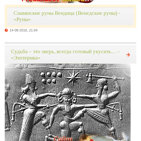
Славянские руны Вендица (Венедские руны) -
«Руны»
14-08-2016, 21:04
Судьба – это зверь, всегда готовый укусить… -
«Эзотерика»