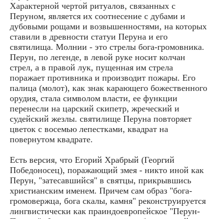
Характерной чертой ритуалов, связанных с
Перуном, является их соотнесение с дубами и
дубовыми рощами и возвышенностями, на которых
ставили в древности статуи Перуна и его
святилища. Молнии - это стрелы бога-громовника.
Перун, по легенде, в левой руке носит колчан
стрел, а в правой лук, пущенная им стрела
поражает противника и производит пожары. Его
палица (молот), как знак карающего божественного
орудия, стала символом власти, ее функции
перенесли на царский скипетр, жреческий и
судейский жезлы. святилище Перуна повторяет
цветок с восемью лепестками, квадрат на
повернутом квадрате.
Есть версия, что Егорий Храбрый (Георгий
Победоносец), поражающий змея - никто иной как
Перун, "затесавшийся" в святцы, прикрывшись
христианским именем. Причем сам образ "бога-
громовержца, бога скалы, камня" реконструируется
лингвистически как праиндоевропейское "Перун-