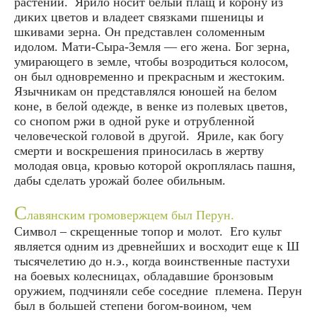
растений. Ярило носит белый плащ и корону из
диких цветов и владеет связками пшеницы и
шкивами зерна. Он представлен соломенным
идолом. Мати-Сыра-Земля — его жена. Бог зерна,
умирающего в земле, чтобы возродиться колосом,
он был одновременно и прекрасным и жестоким.
Язычникам он представлялся юношей на белом
коне, в белой одежде, в венке из полевых цветов,
со снопом ржи в одной руке и отрубленной
человеческой головой в другой. Яриле, как богу
смерти и воскрешения приносилась в жертву
молодая овца, кровью которой окроплялась пашня,
дабы сделать урожай более обильным.
С
лавянским громовержцем был Перун.
Символ – скрещенные топор и молот. Его культ
является одним из древнейших и восходит еще к Ш
тысячелетию до н.э., когда воинственные пастухи
на боевых колесницах, обладавшие бронзовым
оружием, подчиняли себе соседние племена. Перун
был в большей степени богом-воином, чем