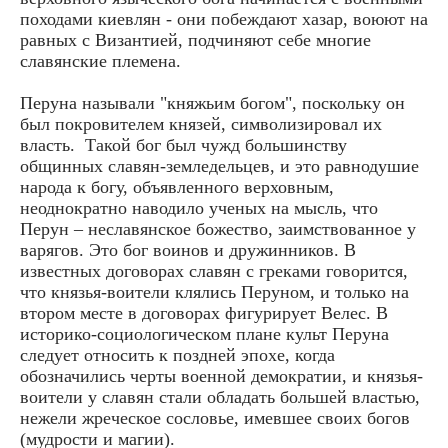
походами киевлян - они побеждают хазар, воюют на
равных с Византией, подчиняют себе многие
славянские племена.
Перуна называли "княжьим богом", поскольку он
был покровителем князей, символизировал их
власть. Такой бог был чужд большинству
общинных славян-земледельцев, и это равнодушие
народа к богу, объявленного верховным,
неоднократно наводило ученых на мысль, что
Перун – неславянское божество, заимствованное у
варягов. Это бог воинов и дружинников. В
известных договорах славян с греками говорится,
что князья-воители клялись Перуном, и только на
втором месте в договорах фигурирует Велес. В
историко-социологическом плане культ Перуна
следует относить к поздней эпохе, когда
обозначились черты военной демократии, и князья-
воители у славян стали обладать большей властью,
нежели жреческое сословье, имевшее своих богов
(мудрости и магии).