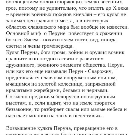
воплощением оплодотворяющих землю весенних
гроз, поэтому не удивительно, что вплоть до Х века
– времени военных походов киевлян – его культ не
занимал центрального места, а в некоторых
областях славянского мира был вообще не известен.
Основной миф о Перуне повествует о сражении
бога со Змеем - похитителем скота, вод, иногда
светил и жены громовержца.
Культ Перуна, бога грозы, войны и оружия возник
сравнительно поздно в связи с развитием
дружинного, военного элемента общества. Перун,
или как его еще называли Перун - Сварожич,
представлялся славянам вооруженным воином,
мчащимся на золотой колеснице, запряженной
крылатыми жеребцами, белыми и черными.
Согласно преданиям белорусов по воздушным
высотам, и, если видит, что на земле творится
беззаконие, то разбирает скалы или малые небеса и
насылает молнию на злых и нечестивых.
Возвышение культа Перуна, превращение его в
верховного языческого бога начинается с военными