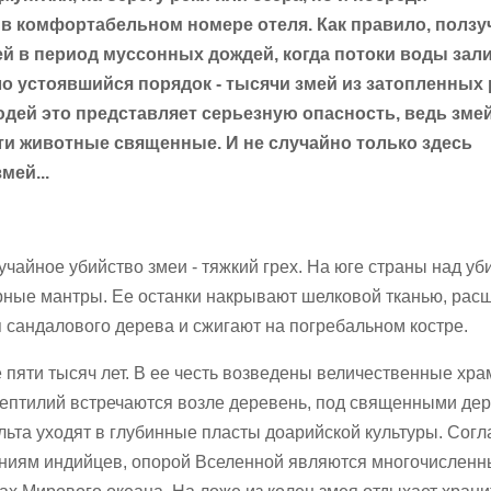
 в комфортабельном номере отеля. Как правило, ползу
 в период муссонных дождей, когда потоки воды зал
о устоявшийся порядок - тысячи змей из затопленных
дей это представляет серьезную опасность, ведь змей
ти животные священные. И не случайно только здесь
мей...
чайное убийство змеи - тяжкий грех. На юге страны над уб
рные мантры. Ее останки накрывают шелковой тканью, рас
 сандалового дерева и сжигают на погребальном костре.
 пяти тысяч лет. В ее честь возведены величественные хра
ептилий встречаются возле деревень, под священными де
ульта уходят в глубинные пласты доарийской культуры. Согл
ниям индийцев, опорой Вселенной являются многочислен