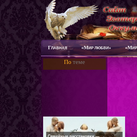
Г
«М
«М
ЛАВНАЯ
ИР ЛЮБВИ»
ИР
По
теме
Семейные расстановки —