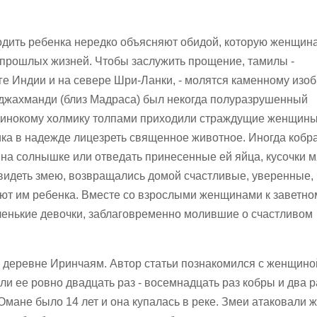
дить ребенка нередко объясняют обидой, которую женщин
з прошлых жизней. Чтобы заслужить прощение, тамилы -
ге Индии и на севере Шри-Ланки, - молятся каменному из
Раджахманди (близ Мадраса) был некогда полуразрушенный
 одинокому холмику толпами приходили страждущие женщины
ка в надежде лицезреть священное животное. Иногда кобр
 на солнышке или отведать принесенные ей яйца, кусочки м
увидеть змею, возвращались домой счастливые, уверенные, 
ют им ребенка. Вместе со взрослыми женщинами к заветно
ленькие девочки, заблаговременно молившие о счастливом
 деревне Иринчаям. Автор статьи познакомился с женщино
и ее ровно двадцать раз - восемнадцать раз кобры и два р
 Омане было 14 лет и она купалась в реке. Змеи атаковали