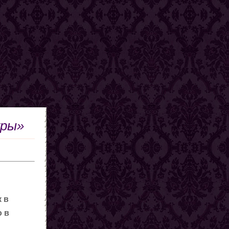
уры»
к в
о в