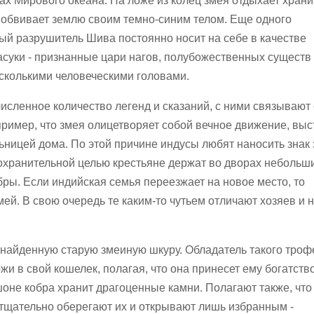
х Мирового океана. На ложе из колец змея отдыхает храни
- обвивает землю своим темно-синим телом. Еще одного
ный разрушитель Шива постоянно носит на себе в качестве
суки - признанные цари нагов, полубожественных существ
сколькими человеческими головами.
исленное количество легенд и сказаний, с ними связывают
ример, что змея олицетворяет собой вечное движение, выс
ницей дома. По этой причине индусы любят наносить знак 
 охранительной целью крестьяне держат во дворах небольш
ры. Если индийская семья переезжает на новое место, то
мей. В свою очередь те каким-то чутьем отличают хозяев и 
найденную старую змеиную шкуру. Обладатель такого троф
жи в свой кошелек, полагая, что она принесет ему богатств
шоне кобра хранит драгоценные камни. Полагают также, что
 тщательно оберегают их и открывают лишь избранным -