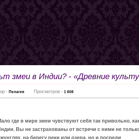
ьт змеи в Индии? - «Древние культ
ор -
Просмотров -
Пелагея
1 608
ало где в мире змеи чувствуют себя так привольно, ка
ндии. Вы не застрахованы от встречи с ними не тольк
жунглях, на берегу реки или озера, но и посреди