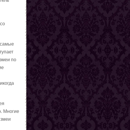
тель
 со
 самые
тупает
змеи по
ие
никогда
ея
о. Многие
 змеи