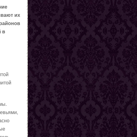
чие
ивают их
 районов
 в
итой
шитой
мы.
ревьями,
асно
ные