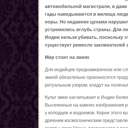
автомобильной магистрали, и даже
гады наведываются в жилища людей
норы. Но недавнее цунами нарушил
устремились вглубь страны. Для лю
Индии нельзя убивать, поскольку э
существует ремесло заклинателей з
Мир стоит на змеях
Для индийцев преднамеренное или слу
змеей обязательно произносятся трау
ритуальным узором, кладут на поленья
Культ змеи насчитывает в Индии более
Высеченные на камнях изображения р
у колодцев и водоемов. Корни этого к
древним космогоническим представле