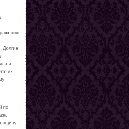
а
ображению
. Долгие
а
яса и
что их
му
й по
аза
 женщину