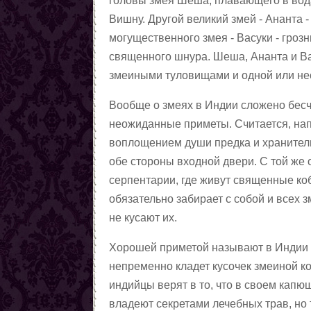
головы змея Шеша, плавающего в вода
Вишну. Другой великий змей - Ананта 
могущественного змея - Васуки - гроз
священного шнура. Шеша, Ананта и Ва
змеиными туловищами и одной или не
Вообще о змеях в Индии сложено бесч
неожиданные приметы. Считается, нап
воплощением души предка и хранитель
обе стороны входной двери. С той же
серпентарии, где живут священные коб
обязательно забирает с собой и всех з
не кусают их.
Хорошей приметой называют в Индии 
непременно кладет кусочек змеиной ко
индийцы верят в то, что в своем капю
владеют секретами лечебных трав, но