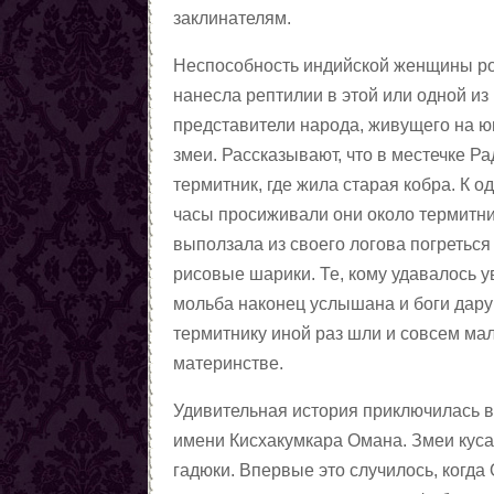
заклинателям.
Неспособность индийской женщины ро
нанесла рептилии в этой или одной и
представители народа, живущего на ю
змеи. Рассказывают, что в местечке 
термитник, где жила старая кобра. К
часы просиживали они около термитни
выползала из своего логова погреться
рисовые шарики. Те, кому удавалось 
мольба наконец услышана и боги дару
термитнику иной раз шли и совсем ма
материнстве.
Удивительная история приключилась в
имени Кисхакумкара Омана. Змеи кусал
гадюки. Впервые это случилось, когда