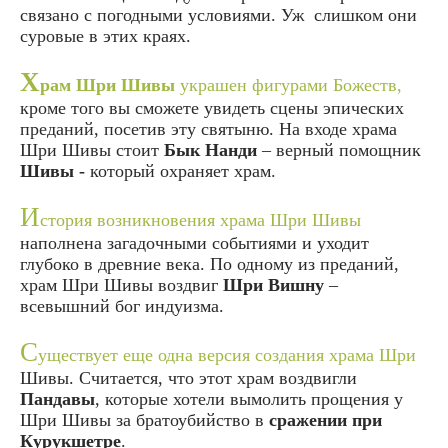
связано с погодными условиями. Уж слишком они
суровые в этих краях.
Х
рам Шри Шивы
украшен фигурами Божеств,
кроме того вы сможете увидеть сцены эпических
преданий, посетив эту святыню. На входе храма
Шри Шивы стоит
Бык Нанди
– верный помощник
Шивы -
который охраняет храм.
И
стория возникновения храма Шри Шивы
наполнена загадочными событиями и уходит
глубоко в древние века. По одному из преданий,
храм Шри Шивы воздвиг
Шри Вишну
–
всевышний бог индуизма.
С
уществует еще одна версия создания храма Шри
Шивы. Считается, что этот храм воздвигли
Пандавы
, которые хотели вымолить прощения у
Шри Шивы за братоубийство в
сражении при
Курукшетре
.