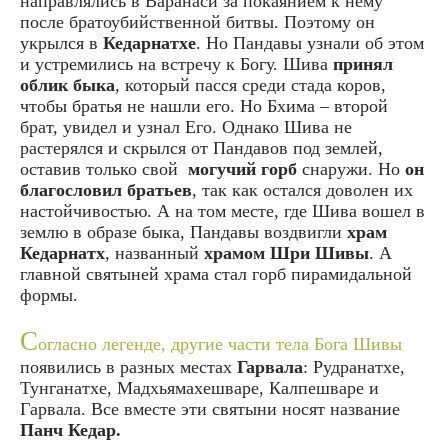
направлялись в Варанаси за покаянием к нему
после братоубийственной битвы. Поэтому он
укрылся в
Кедарнатхе
. Но Пандавы узнали об этом
и устремились на встречу к Богу. Шива
принял
облик быка
, который пасся среди стада коров,
чтобы братья не нашли его. Но Бхима – второй
брат, увидел и узнал Его. Однако Шива не
растерялся и скрылся от Пандавов под землей,
оставив только свой
могучий горб
снаружи. Но
он
благословил братьев
, так как остался доволен их
настойчивостью. А на том месте, где Шива вошел в
землю в образе быка, Пандавы воздвигли
храм
Кедарнатх
, названный
храмом Шри Шивы
. А
главной святыней храма стал горб пирамидальной
формы.
С
огласно легенде, другие части тела Бога Шивы
появились в разных местах
Гарвала
: Рудранатхе,
Тунганатхе, Мадхьямахешваре, Калпешваре и
Гарвала. Все вместе эти святыни носят название
Панч Кедар.