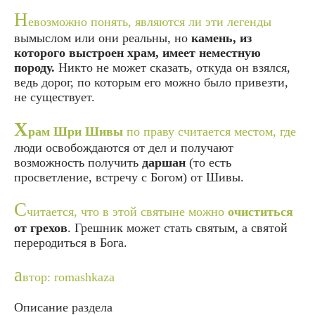
Н
евозможно понять, являются ли эти легенды
вымыслом или они реальны, но
камень, из
которого выстроен храм, имеет неместную
породу.
Никто не может сказать, откуда он взялся,
ведь дорог, по которым его можно было привезти,
не существует.
Х
рам Шри Шивы
по праву считается местом, где
люди освобождаются от дел и получают
возможность получить
даршан
(то есть
просветление, встречу с Богом) от Шивы.
С
читается, что в этой святыне можно
очиститься
от грехов
. Грешник может стать святым, а святой
переродиться в Бога.
а
втор: romashkaza
Описание раздела