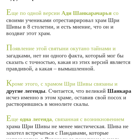
Е
ще по одной версии
Ади Шанкарачарья
со
своими учениками отреставрировал храм Шри
Шивы в 8 столетии, и есть мнение, что он и
воздвиг этот храм.
П
оявление этой святыни окутано тайнами и
загадками, нет ни одного факта, который мог бы
сказать с точностью, какая из этих версий является
правдивой, а какая – вымышленной.
К
роме этого, с храмом Шри Шивы связаны и
другие легенды
. Считается, что великий
Шанкара
исчез именно в этом храме, оставив свой посох и
растворившись в монолите скалы.
Е
ще
одна легенда
, связанная с возникновением
храма Шри Шивы не менее мистическая. Шива не
захотел встречаться с Пандавами, которые