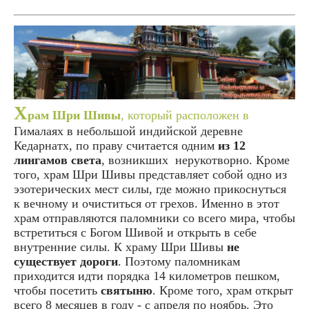
Х
рам Шри Шивы
, который расположен в
Гималаях в небольшой индийской деревне
Кедарнатх, по праву считается одним
из 12
лингамов света
, возникших нерукотворно. Кроме
того, храм Шри Шивы представляет собой одно из
эзотерических мест силы, где можно прикоснуться
к вечному и очиститься от грехов. Именно в этот
храм отправляются паломники со всего мира, чтобы
встретиться с Богом Шивой и открыть в себе
внутренние силы. К храму Шри Шивы
не
существует дороги
. Поэтому паломникам
приходится идти порядка 14 километров пешком,
чтобы посетить
святыню
. Кроме того, храм открыт
всего 8 месяцев в году - с апреля по ноябрь. Это