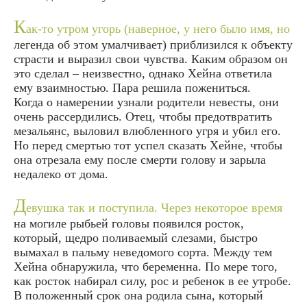
К
ак-то утром угорь (наверное, у него было имя, но
легенда об этом умалчивает) приблизился к объекту
страсти и выразил свои чувства. Каким образом он
это сделал – неизвестно, однако Хейна ответила
ему взаимностью. Пара решила пожениться.
Когда о намерении узнали родители невесты, они
очень рассердились. Отец, чтобы предотвратить
мезальянс, выловил влюбленного угря и убил его.
Но перед смертью тот успел сказать Хейне, чтобы
она отрезала ему после смерти голову и зарыла
недалеко от дома.
Д
евушка так и поступила. Через некоторое время
на могиле рыбьей головы появился росток,
который, щедро поливаемый слезами, быстро
вымахал в пальму неведомого сорта. Между тем
Хейна обнаружила, что беременна. По мере того,
как росток набирал силу, рос и ребенок в ее утробе.
В положенный срок она родила сына, который