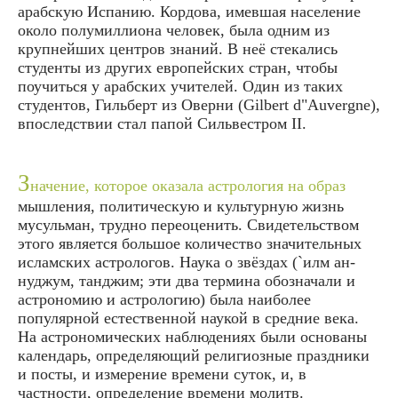
арабскую Испанию. Кордова, имевшая население
около полумиллиона человек, была одним из
крупнейших центров знаний. В неё стекались
студенты из других европейских стран, чтобы
поучиться у арабских учителей. Один из таких
студентов, Гильберт из Оверни (Gilbert d"Auvergne),
впоследствии стал папой Сильвестром II.
З
начение, которое оказала астрология на образ
мышления, политическую и культурную жизнь
мусульман, трудно переоценить. Свидетельством
этого является большое количество значительных
исламских астрологов. Наука о звёздах (`илм ан-
нуджум, танджим; эти два термина обозначали и
астрономию и астрологию) была наиболее
популярной естественной наукой в средние века.
На астрономических наблюдениях были основаны
календарь, определяющий религиозные праздники
и посты, и измерение времени суток, и, в
частности, определение времени молитв.