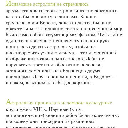
И
сламские астрологи не стремились
аргументировать свои астрологические доктрины,
как это было в эпоху эллинизма. Как и в
средневековой Европе, доказательства были не
обязательны, т.к. влияние светил на подлунный мир
было само собой разумеющимся фактом. Чуть ли не
единственная существенная уступка, которую
пришлось сделать астрологам, чтобы не
противоречить учению ислама, - это изменения в
изображении зодиакальных знаков. Дабы не
нарушать запрет на изображение человека,
астрологи заменили знак Близнецов двумя
павлинами, Деву - снопом пшеницы, а Водолея -
ишаком, везущим на себе две корзины.
А
стрология проникла в исламские культурные
круги уже с VIII в. Научные (в т.ч.
астрологические) знания арабов были эклектичны,
поскольку они приходили из различных
источников, принадлежащих к разным культурам.