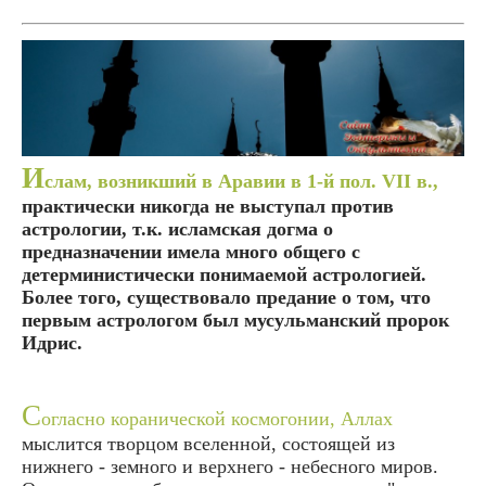
И
слам, возникший в Аравии в 1-й пол. VII в.,
практически никогда не выступал против
астрологии, т.к. исламская догма о
предназначении имела много общего с
детерминистически понимаемой астрологией.
Более того, существовало предание о том, что
первым астрологом был мусульманский пророк
Идрис.
С
огласно коранической космогонии, Аллах
мыслится творцом вселенной, состоящей из
нижнего - земного и верхнего - небесного миров.