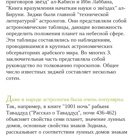
приговоров звёзд" ал-Кабиси и Ибн Лаббана,
"Книга вразумления начаткам науки о звёздах" ал-
Бируни. Зиджи были главной "технической
литературой" астрологов. Они представляли собой
астрономические таблицы, дающие возможность
определить положения планет на небесной сфере.
Эти таблицы составлялись по наблюдениям,
проводившимся в крупных астрономических
обсерваториях арабского мира. Во многих З.
заключительная часть представляла собой
руководство по толкованию гороскопов. Общее
число известных зиджей составляет несколько
сотен.
Д
аже в народе астрология была очень популярна.
Так, например, в книге "1001 ночь" рабыня
Таваддуд ("Рассказ о Таваддуд", ночи 436-462)
объясняет свойства семи планет, значение лунных
домов, основные свойства знаков Зодиака,
рассказывает о соответствии лунных домов знакам