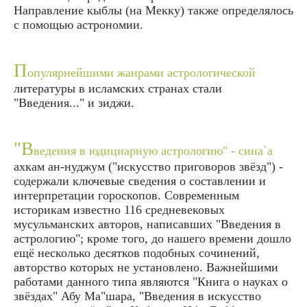
Направление кыблы (на Мекку) также определялось
с помощью астрономии.
П
опулярнейшими жанрами астрологической
литературы в исламских странах стали
"Введения..." и зиджи.
"В
ведения в юдициарную астрологию" - сина`а
ахкам ан-нуджум ("искусство приговоров звёзд") -
содержали ключевые сведения о составлении и
интерпретации гороскопов. Современным
историкам известно 116 средневековых
мусульманских авторов, написавших "Введения в
астрологию"; кроме того, до нашего времени дошло
ещё несколько десятков подобных сочинений,
авторство которых не установлено. Важнейшими
работами данного типа являются "Книга о науках о
звёздах" Абу Ма"шара, "Введения в искусство