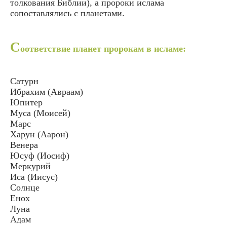
толкования Библии), а пророки ислама
сопоставлялись с планетами.
С
оответствие планет пророкам в исламе:
Сатурн
Ибрахим (Авраам)
Юпитер
Муса (Моисей)
Марс
Харун (Аарон)
Венера
Юсуф (Иосиф)
Меркурий
Иса (Иисус)
Солнце
Енох
Луна
Адам