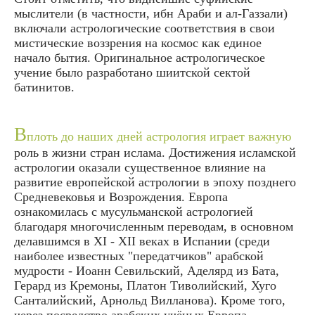
мыслители (в частности, ибн Араби и ал-Газзали)
включали астрологические соответствия в свои
мистические воззрения на космос как единое
начало бытия. Оригинальное астрологическое
учение было разработано шиитской сектой
батинитов.
В
плоть до наших дней астрология играет важную
роль в жизни стран ислама. Достижения исламской
астрологии оказали существенное влияние на
развитие европейской астрологии в эпоху позднего
Средневековья и Возрождения. Европа
ознакомилась с мусульманской астрологией
благодаря многочисленным переводам, в основном
делавшимся в XI - XII веках в Испании (среди
наиболее известных "передатчиков" арабской
мудрости - Иоанн Севильский, Аделярд из Бата,
Герард из Кремоны, Платон Тиволийский, Хуго
Санталийский, Арнольд Вилланова). Кроме того,
через посредство арабских учёных Европа