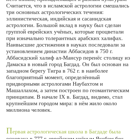
Считается, что в исламской астрологии смешались
три основных астрологических течения:
эллинистическая, индийская и сасанидская
астрологии. Большой вклад в науку был сделан
группой еврейских учёных, которые процветали
при изначально толерантных арабских халифах.
Наивысшие достижения в науках последовали за
установлением династии Аббасидов в 750 г.
Аббасидский халиф ал-Мансур перенёс столицу из
Дамаска в новый город Багдад. Он был основан на
западном берегу Тигра в 762 г. в наиболее
благоприятный момент, определённый
придворными астрологами Наубахтом и
Машаллахом, а затем построен по геомантическим
принципам. В начале IX в. Багдад, видимо, стал
крупнейшим городом мира: в нём жило около
миллиона человек.
П
ервая астрологическая школа в Багдаде была
основана в 777 г. еврейским учёным Якобом бен