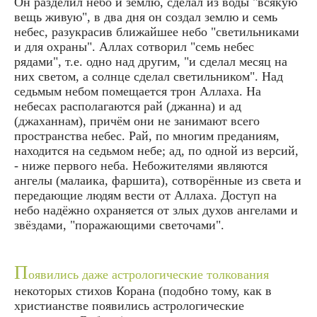
Он разделил небо и землю, сделал из воды "всякую
вещь живую", в два дня он создал землю и семь
небес, разукрасив ближайшее небо "светильниками
и для охраны". Аллах сотворил "семь небес
рядами", т.е. одно над другим, "и сделал месяц на
них светом, а солнце сделал светильником". Над
седьмым небом помещается трон Аллаха. На
небесах располагаются рай (джанна) и ад
(джаханнам), причём они не занимают всего
пространства небес. Рай, по многим преданиям,
находится на седьмом небе; ад, по одной из версий,
- ниже первого неба. Небожителями являются
ангелы (малаика, фаршита), сотворённые из света и
передающие людям вести от Аллаха. Доступ на
небо надёжно охраняется от злых духов ангелами и
звёздами, "поражающими светочами".
П
оявились даже астрологические толкования
некоторых стихов Корана (подобно тому, как в
христианстве появились астрологические