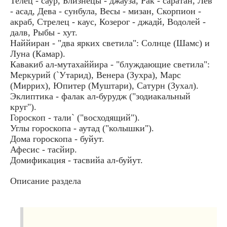
Телец - саур, Близнецы - джауза, Рак - саратан, Лев
- асад, Дева - сунбула, Весы - мизан, Скорпион -
акраб, Стрелец - каус, Козерог - джадй, Водолей -
далв, Рыбы - хут.
Наййиран - "два ярких светила": Солнце (Шамс) и
Луна (Камар).
Кавакиб ал-мутахаййира - "блуждающие светила":
Меркурий (`Утарид), Венера (Зухра), Марс
(Миррих), Юпитер (Муштари), Сатурн (Зухал).
Эклиптика - фалак ал-бурудж ("зодиакальный
круг").
Гороскоп - тали` ("восходящий").
Углы гороскопа - аутад ("колышки").
Дома гороскопа - буйут.
Афесис - тасйир.
Домификация - тасвийа ал-буйут.
Описание раздела