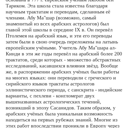
Тариком. Эта школа стала известна благодаря
научным трактатам и переводам, сделанным её
членами. Абу Ма"шар (возможно, самый
знаменитый из всех арабских астрологов) был
главой этой школы в середине IX в. Он перевёл
Птолемея на арабский язык, и эти его переводы
затем были в свою очередь переложены на латынь
европейским учёными. Учитель Абу Ма"шара ал-
Кинди в эти же годы перевёл на арабский более 200
трактатов, среди которых - множество абстрактных
исследований, касавшихся влияния звёзд. Вообще
же, в распоряжении арабских учёных были работы
на многих языках: они переводили с греческого и
сирийского языков трактаты астрологов
эллинистического периода, с санскрита - индийские
варианты, с пехлеви - конгломерат двух
вышеназванных астрологических течений,
возникший в эпоху Сасанидов. Таким образом, у
арабских учёных была уникальная возможность
находиться на первых рубежах знаний. Многие из
этих работ впоследствии проникли в Европу через