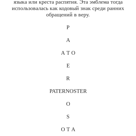
языка или креста распятия. Эта эмблема тогда
использовалась как кодовый знак среди ранних
обращений в веру.
Р
А
А Т О
Е
R
PATERNOSTER
О
S
О Т А