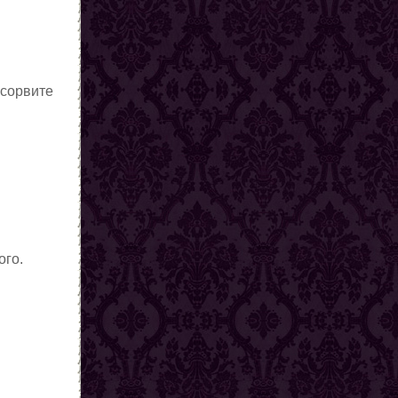
 сорвите
ого.