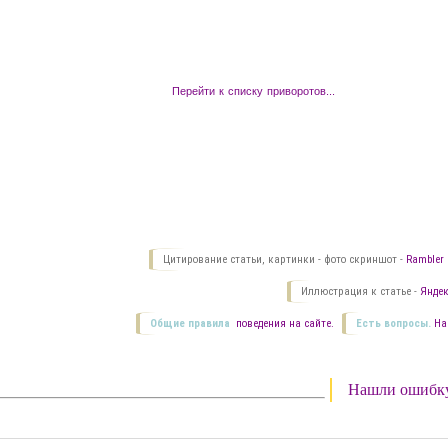
Перейти к списку приворотов...
Цитирование статьи, картинки - фото скриншот -
Rambler 
Иллюстрация к статье -
Яндек
Общие правила
поведения на сайте.
Есть вопросы.
На
Нашли ошибк