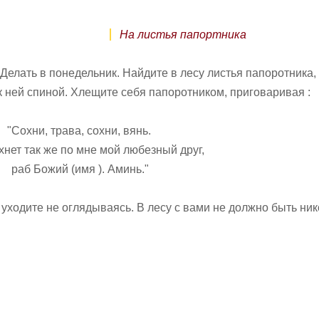
На листья папортника
Делать в понедельник. Найдите в лесу листья папоротника,
 к ней спиной. Хлещите себя папоротником, приговаривая :
"Сохни, трава, сохни, вянь.
хнет так же по мне мой любезный друг,
раб Божий (имя ). Аминь."
уходите не оглядываясь. В лесу с вами не должно быть ник