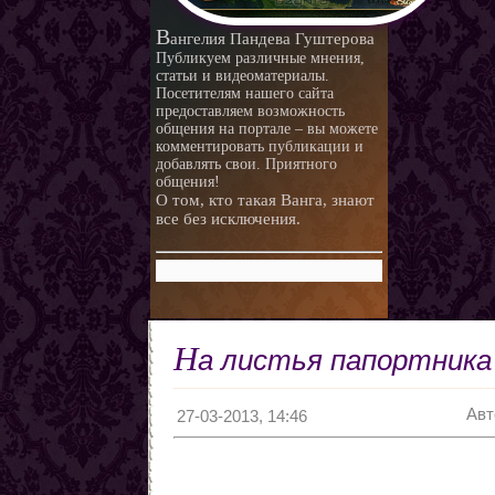
В
ангелия Пандева Гуштерова
Публикуем различные мнения,
статьи и видеоматериалы.
Посетителям нашего сайта
предоставляем возможность
общения на портале – вы можете
комментировать публикации и
добавлять свои. Приятного
общения!
О том, кто такая Ванга, знают
все без исключения.
Н
а листья папортника
Авт
27-03-2013, 14:46