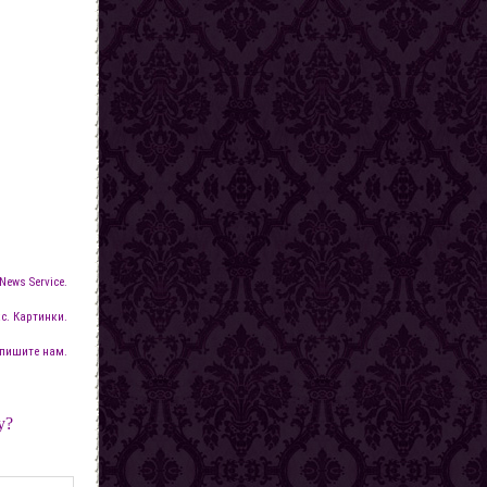
News Service.
с. Картинки.
пишите нам.
у?