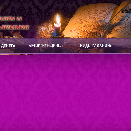
«М
«В
 ДЕНЕГ»
ИР ЖЕНЩИНЫ»
ИДЫ ГАДАНИЙ»