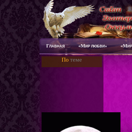
Г
«М
«М
ЛАВНАЯ
ИР ЛЮБВИ»
ИР
По
теме