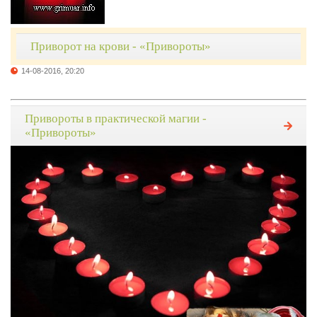
Приворот на крови - «Привороты»
14-08-2016, 20:20
Привороты в практической магии -
«Привороты»