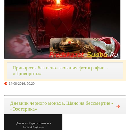
Привороты без использования фотографии. -
«Привороты»
14-08-2016, 20:20
Дневник черного монаха. Шанс на бессмертие -
«Эзотерика»