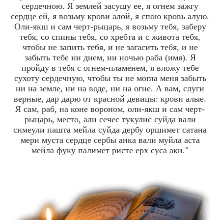
сердечною. Я землей засушу ее, я огнем зажгу
сердце ей, я возьму крови алой, я спою кровь алую.
Оли-якш и сам черт-рыцарь, я возьму тебя, заберу
тебя, со спины тебя, со хребта и с живота тебя,
чтобы не запить тебя, и не загасить тебя, и не
забыть тебе ни днем, ни ночью раба (имя). Я
пройду в тебя с огнем-пламенем, я вложу тебе
сухоту сердечную, чтобы ты не могла меня забыть
ни на земле, ни на воде, ни на огне. А вам, слуги
верные, дар дарю от красной девицы: крови алые.
Я сам, раб, на коне вороном, оли-якш и сам черт-
рыцарь, место, али сечес тукулис суйда вали
симеули пашта мейла суйда дербу оршимет сатана
мери муста сердце сербы анка вали муйла аста
мейла фуку палимет ристе ерх суса аки."