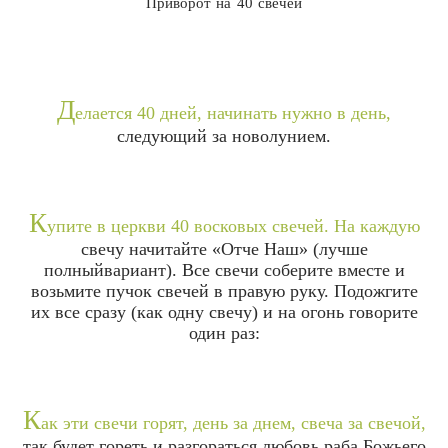
Приворот на 40 свечей
Д
елается 40 дней, начинать нужно в день,
следующий за новолунием.
К
упите в церкви 40 восковых свечей. На каждую
свечу начитайте «Отче Наш» (лучше
полныйвариант). Все свечи соберите вместе и
возьмите пучок свечей в правую руку. Подожгите
их все сразу (как одну свечу) и на огонь говорите
один раз:
К
ак эти свечи горят, день за днем, свеча за свечой,
так будет гореть и разгораться любовь раба Божьего