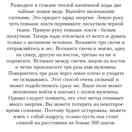
Разведите в стакане теплой кипяченой воды две
чайные ложки меда. Выпейте маленькими
глотками. Это придаст заряд энергии. Левую руку
чуть повыше локтя перевяжите лоскутком черной
ткани. Правую руку повыше локтя - белым
лоскутком. Теперь надо отвлечься от всего и думать
только о желанном человеке. Возьмите три свечи и
отправляйтесь в лес. Воткните свечи в землю, одну
на север, другую на восток, третью на юг и
подожгите. Встаньте между свечек лицом на восток
и четко произнесите три раза имя мужчины.
Повернитесь три раза через левое плечо и уходите
не оглядываясь. Этот способ очень сильный и
может подействовать сразу же. Ваше поле может
мгновенно войти в контакт с полем мужчины.
Однако следует помнить, что этот метод отнимает
много энергии. Вы можете потерять на некоторое
время сознание. Поэтому будьте осторожны, можете
взять с собой подругу, только пусть она стоит
спиной на расстоянии не ближе 300 шагов.