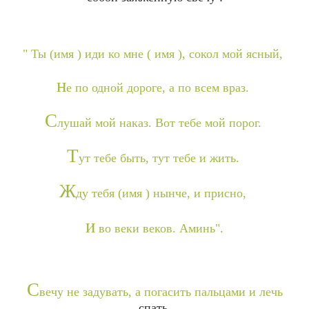
" Ты (имя ) иди ко мне ( имя ), сокол мой ясный,
н
е по одной дороге, а по всем враз.
С
лушай мой наказ. Вот тебе мой порог.
Т
ут тебе быть, тут тебе и жить.
Ж
ду тебя (имя ) нынче, и присно,
и
во веки веков. Аминь".
С
вечу не задувать, а погасить пальцами и лечь
спать.