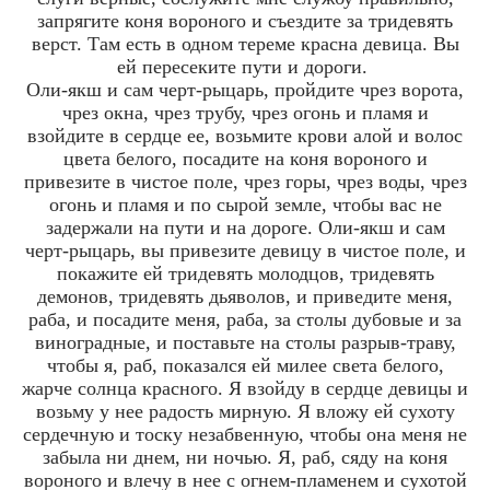
запрягите коня вороного и съездите за тридевять
верст. Там есть в одном тереме красна девица. Вы
ей пересеките пути и дороги.
Оли-якш и сам черт-рыцарь, пройдите чрез ворота,
чрез окна, чрез трубу, чрез огонь и пламя и
взойдите в сердце ее, возьмите крови алой и волос
цвета белого, посадите на коня вороного и
привезите в чистое поле, чрез горы, чрез воды, чрез
огонь и пламя и по сырой земле, чтобы вас не
задержали на пути и на дороге. Оли-якш и сам
черт-рыцарь, вы привезите девицу в чистое поле, и
покажите ей тридевять молодцов, тридевять
демонов, тридевять дьяволов, и приведите меня,
раба, и посадите меня, раба, за столы дубовые и за
виноградные, и поставьте на столы разрыв-траву,
чтобы я, раб, показался ей милее света белого,
жарче солнца красного. Я взойду в сердце девицы и
возьму у нее радость мирную. Я вложу ей сухоту
сердечную и тоску незабвенную, чтобы она меня не
забыла ни днем, ни ночью. Я, раб, сяду на коня
вороного и влечу в нее с огнем-пламенем и сухотой