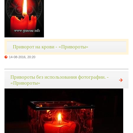
Приворот на крови - «Привороты»
14-08-2016, 20:20
Привороты без использования фотографии. -
«Привороты»