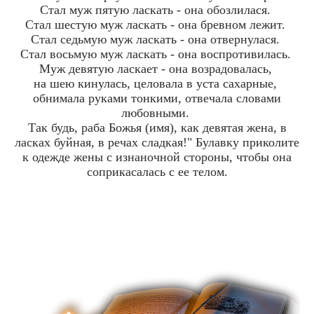
Стал муж пятую ласкать - она обозлилася.
Стал шестую муж ласкать - она бревном лежит.
Стал седьмую муж ласкать - она отвернулася.
Стал восьмую муж ласкать - она воспротивилась.
Муж девятую ласкает - она возрадовалась,
на шею кинулась, целовала в уста сахарные,
обнимала руками тонкими, отвечала словами
любовными.
Так будь, раба Божья (имя), как девятая жена, в
ласках буйная, в речах сладкая!" Булавку приколите
к одежде жены с изнаночной стороны, чтобы она
соприкасалась с ее телом.