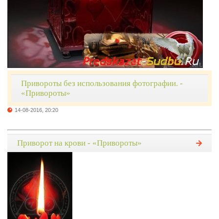
Привороты без использования фотографии. -
«Привороты»
14-08-2016, 20:20
Приворот на крови - «Привороты»