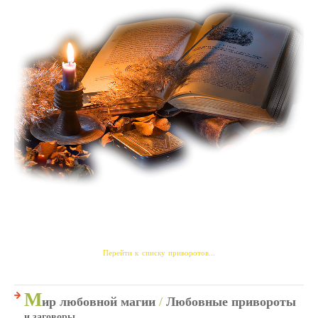
Перейти к списку приворотов...
М
ир любовной магии
/
Любовные привороты
и заговоры