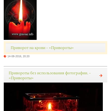
Приворот на крови - «Привороты»
14-08-2016, 20:20
Привороты без использования фотографии. -
«Привороты»