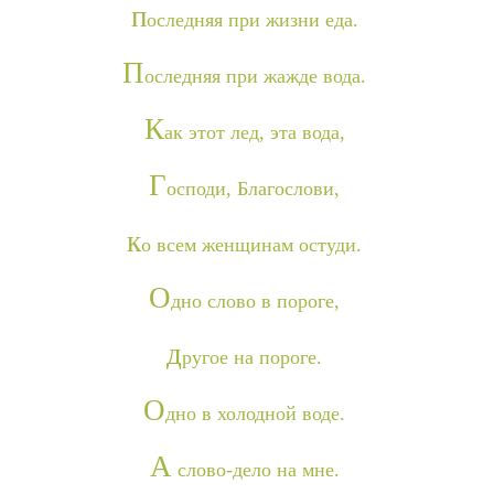
п
оследняя при жизни еда.
П
оследняя при жажде вода.
К
ак этот лед, эта вода,
Г
осподи, Благослови,
к
о всем женщинам остуди.
О
дно слово в пороге,
д
ругое на пороге.
О
дно в холодной воде.
А
слово-дело на мне.