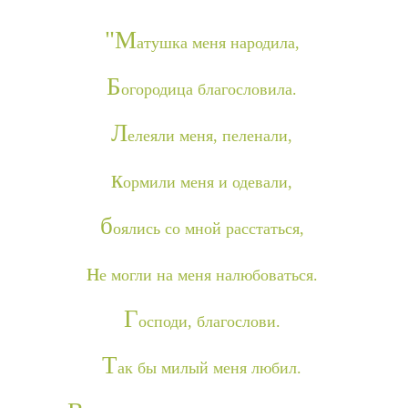
"М
атушка меня народила,
Б
огородица благословила.
Л
елеяли меня, пеленали,
к
ормили меня и одевали,
б
оялись со мной расстаться,
н
е могли на меня налюбоваться.
Г
осподи, благослови.
Т
ак бы милый меня любил.