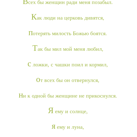
В
сех бы женщин ради меня позабыл.
К
ак люди на церковь дивятся,
п
отерять милость Божью боятся.
Т
ак бы мил мой меня любил,
с
ложки, с чашки поил и кормил,
о
т всех бы он отвернулся,
н
и к одной бы женщине не прикоснулся.
Я
ему и солнце,
я
ему и луна,