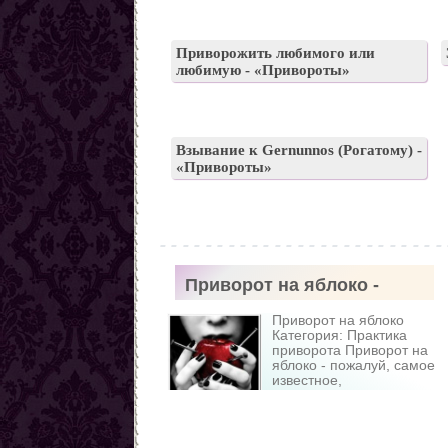
Приворожить любимого или
любимую - «Привороты»
Взывание к Gernunnos (Рогатому) -
«Привороты»
Приворот на яблоко -
«Привороты»
Приворот на яблоко
Категория: Практика
приворота Приворот на
яблоко - пожалуй, самое
известное,
легкодоступное и
несомненно действенное
воздействие на объект,
сила которого