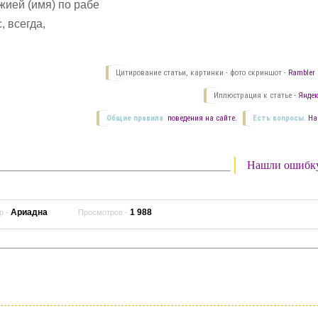
жией (имя) по рабе
, всегда,
"
Цитирование статьи, картинки - фото скриншот -
Rambler 
Иллюстрация к статье -
Яндек
Общие правила
поведения на сайте.
Есть вопросы.
На
Нашли ошибк
Ариадна
1 988
р -
Просмотров -