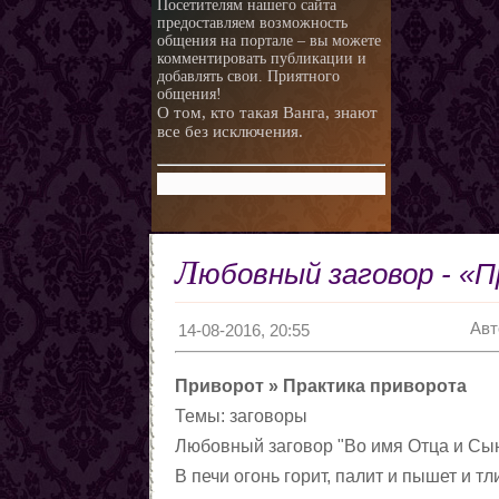
Посетителям нашего сайта
предоставляем возможность
общения на портале – вы можете
комментировать публикации и
добавлять свои. Приятного
общения!
О том, кто такая Ванга, знают
все без исключения.
Л
юбовный заговор - «
Авт
14-08-2016, 20:55
Приворот » Практика приворота
Темы: заговоры
Любовный заговор "Во имя Отца и Сын
В печи огонь горит, палит и пышет и тл