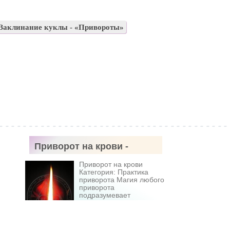
Заклинание куклы - «Привороты»
Приворот на крови -
«Привороты»
Приворот на крови
Категория: Практика
приворота Магия любого
приворота
подразумевает
объединение судеб
мужчины и женщины, и
действует она на
существующую