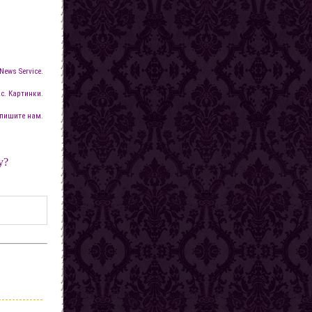
News Service.
с. Картинки.
пишите нам.
у?