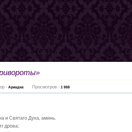
Привороты»
ор -
Просмотров -
Ариадна
1 988
а и Святаго Духа, аминь.
ит дрова;