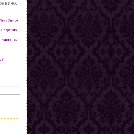
сё вино.
News Service.
с. Картинки.
пишите нам.
у?