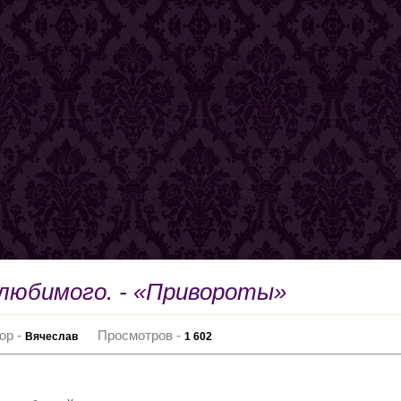
 любимого. - «Привороты»
ор -
Просмотров -
Вячеслав
1 602