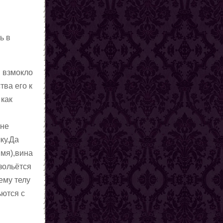
ь в
ы взмокло
тва его к
 как
,не
ку.Да
имя),вина
зольётся
ему телу
ьются с