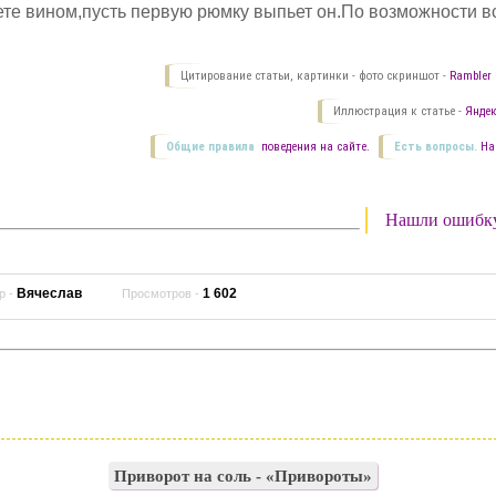
ете вином,пусть первую рюмку выпьет он.По возможности в
Цитирование статьи, картинки - фото скриншот -
Rambler 
Иллюстрация к статье -
Яндек
Общие правила
поведения на сайте.
Есть вопросы.
На
Нашли ошибк
Вячеслав
1 602
р -
Просмотров -
Приворот на соль - «Привороты»