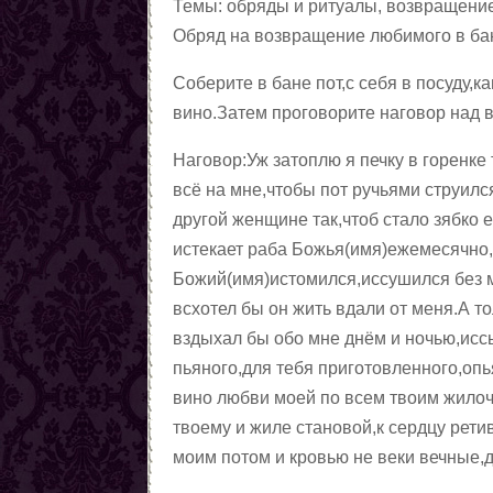
Темы: обряды и ритуалы, возвращени
Обряд на возвращение любимого в ба
Соберите в бане пот,с себя в посуду,
вино.Затем проговорите наговор над в
Наговор:Уж затоплю я печку в горенке 
всё на мне,чтобы пот ручьями струился
другой женщине так,чтоб стало зябко 
истекает раба Божья(имя)ежемесячно,к
Божий(имя)истомился,иссушился без м
всхотел бы он жить вдали от меня.А т
вздыхал бы обо мне днём и ночью,исс
пьяного,для тебя приготовленного,опь
вино любви моей по всем твоим жилоч
твоему и жиле становой,к сердцу ретив
моим потом и кровью не веки вечные,д