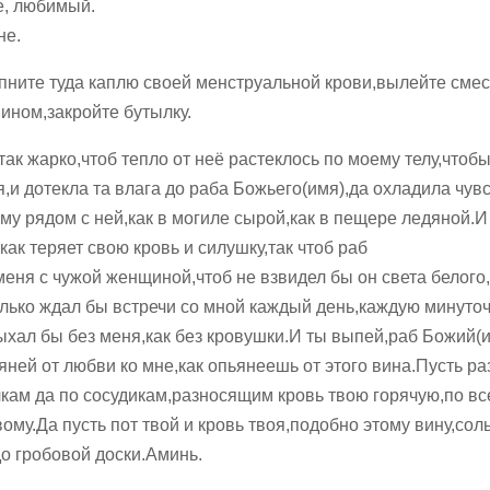
е, любимый.
не.
капните туда каплю своей менструальной крови,вылейте смес
ином,закройте бутылку.
так жарко,чтоб тепло от неё растеклось по моему телу,чтоб
,и дотекла та влага до раба Божьего(имя),да охладила чувс
ему рядом с ней,как в могиле сырой,как в пещере ледяной.И
ак теряет свою кровь и силушку,так чтоб раб
еня с чужой женщиной,чтоб не взвидел бы он света белого
олько ждал бы встречи со мной каждый день,каждую минуточ
ыхал бы без меня,как без кровушки.И ты выпей,раб Божий(
яней от любви ко мне,как опьянеешь от этого вина.Пусть ра
кам да по сосудикам,разносящим кровь твою горячую,по вс
ому.Да пусть пот твой и кровь твоя,подобно этому вину,сол
о гробовой доски.Аминь.