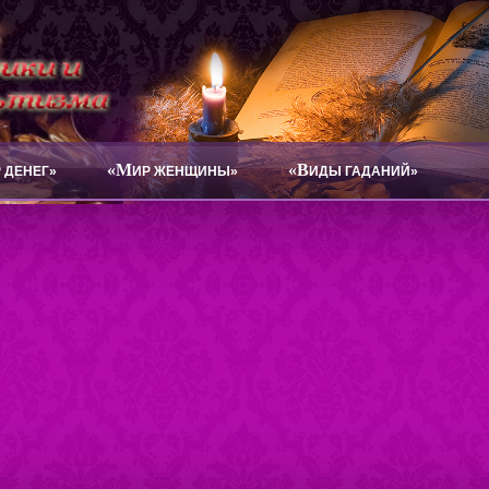
«М
«В
 ДЕНЕГ»
ИР ЖЕНЩИНЫ»
ИДЫ ГАДАНИЙ»