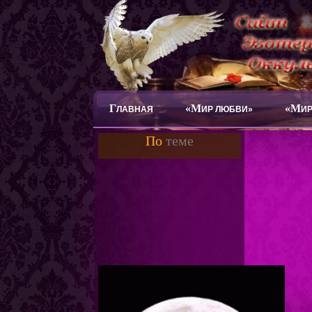
Г
«М
«М
ЛАВНАЯ
ИР ЛЮБВИ»
ИР
По
теме