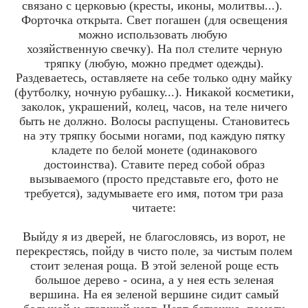
связано с церковью (кресты, иконы, молитвы...).
Форточка открыта. Свет погашен (для освещения
можно использовать любую
хозяйственную свечку). На пол стелите черную
тряпку (любую, можно предмет одежды).
Раздеваетесь, оставляете на себе только одну майку
(футболку, ночную рубашку...). Никакой косметики,
заколок, украшений, колец, часов, на теле ничего
быть не должно. Волосы распущены. Становитесь
на эту тряпку босыми ногами, под каждую пятку
кладете по белой монете (одинакового
достоинства). Ставите перед собой образ
вызываемого (просто представьте его, фото не
требуется), задумываете его имя, потом три раза
читаете:
Выйду я из дверей, не благословясь, из ворот, не
перекрестясь, пойду в чисто поле, за чистым полем
стоит зеленая роща. В этой зеленой роще есть
большое дерево - осина, а у нея есть зеленая
вершина. На ея зеленой вершине сидит самый