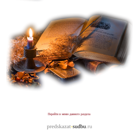
Перейти
в меню данного раздела
predskazat
-
sudbu
.ru