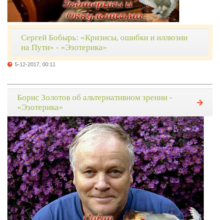
Сергей Бобырь: «Кризисы, ошибки и иллюзии
на Пути» - «Эзотерика»
5-12-2017, 00:11
Борис Золотов об альтернативном зрении -
«Эзотерика»