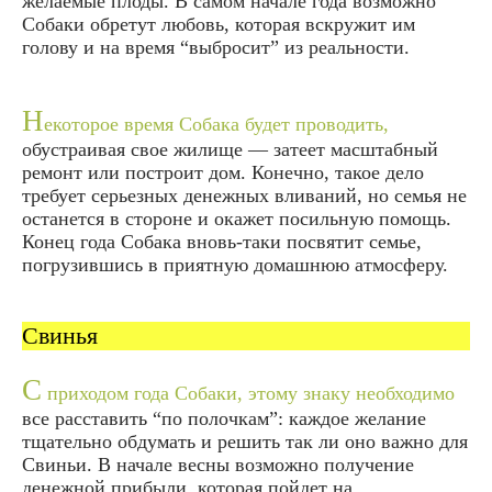
желаемые плоды. В самом начале года возможно
Собаки обретут любовь, которая вскружит им
голову и на время “выбросит” из реальности.
Н
екоторое время Собака будет проводить,
обустраивая свое жилище — затеет масштабный
ремонт или построит дом. Конечно, такое дело
требует серьезных денежных вливаний, но семья не
останется в стороне и окажет посильную помощь.
Конец года Собака вновь-таки посвятит семье,
погрузившись в приятную домашнюю атмосферу.
Свинья
С
приходом года Собаки, этому знаку необходимо
все расставить “по полочкам”: каждое желание
тщательно обдумать и решить так ли оно важно для
Свиньи. В начале весны возможно получение
денежной прибыли, которая пойдет на