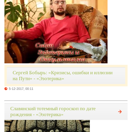
Сергей Бобырь: «Кризисы, ошибки и иллюзии
на Пути» - «Эзотерика»
5-12-2017, 00:11
Славянский тотемный гороскоп по дате
рождения - «Эзотерика»