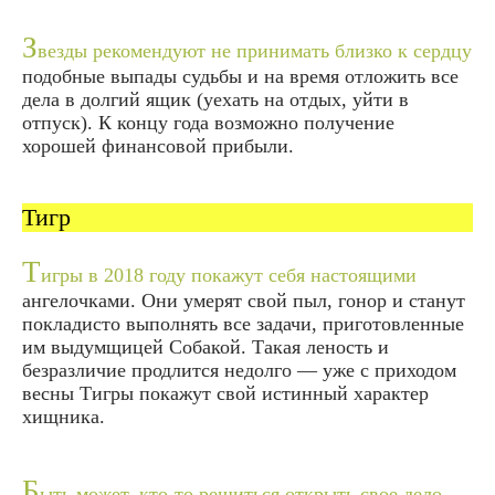
З
везды рекомендуют не принимать близко к сердцу
подобные выпады судьбы и на время отложить все
дела в долгий ящик (уехать на отдых, уйти в
отпуск). К концу года возможно получение
хорошей финансовой прибыли.
Тигр
Т
игры в 2018 году покажут себя настоящими
ангелочками. Они умерят свой пыл, гонор и станут
покладисто выполнять все задачи, приготовленные
им выдумщицей Собакой. Такая леность и
безразличие продлится недолго — уже с приходом
весны Тигры покажут свой истинный характер
хищника.
Б
ыть может, кто-то решиться открыть свое дело