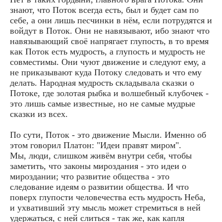
знают, что Поток всегда есть, был и будет сам по
себе, а они лишь песчинки в нём, если потрудятся и
войдут в Поток. Они не навязывают, ибо знают что
навязывающий своё напрягает глупость, в то время
как Поток есть мудрость, а глупость и мудрость не
совместимы. Они чуют движение и следуют ему, а
не приказывают куда Потоку следовать и что ему
делать. Народная мудрость складывала сказки о
Потоке, где золотая рыбка и волшебный клубочек -
это лишь самые известные, но не самые мудрые
сказки из всех.
По сути, Поток - это движение Мысли. Именно об
этом говорил Платон: "Идеи правят миром".
Мы, люди, слишком живём внутри себя, чтобы
заметить, что законы мироздания - это идеи о
мироздании; что развитие общества - это
следование идеям о развитии общества. И что
поверх глупости человечества есть мудрость Неба,
и ухвативший эту мысль может стремиться в ней
удержаться, с ней слиться - так же, как капля