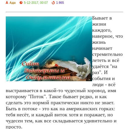
Ада
5-12-2017, 00:07
1 865
Бывает в
жизни
каждого,
наверное, что
жизнь
начинает
стремительно
лететь и всё
удаётся "на
раз". И
события и
люди - всё
выстраивается в какой-то чудесный хоровод, имя
которому "Поток". Такое бывает редко, и как
сделать это нормой практически никто не знает.
Быть в потоке - это как на американских горках:
тебя несёт, и каждый виток хотя и поражает, но
чудесен тем, как все складывается удивительно и
просто.