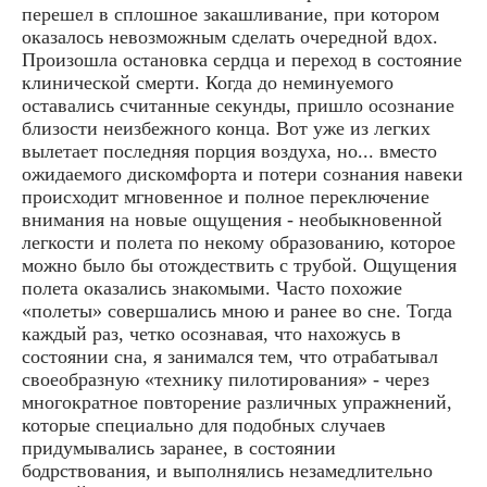
перешел в сплошное закашливание, при котором
оказалось невозможным сделать очередной вдох.
Произошла остановка сердца и переход в состояние
клинической смерти. Когда до неминуемого
оставались считанные секунды, пришло осознание
близости неизбежного конца. Вот уже из легких
вылетает последняя порция воздуха, но... вместо
ожидаемого дискомфорта и потери сознания навеки
происходит мгновенное и полное переключение
внимания на новые ощущения - необыкновен­ной
легкости и полета по некому образованию, которое
можно было бы отождествить с трубой. Ощущения
полета оказались знакомыми. Часто похожие
«полеты» совершались мною и ранее во сне. Тогда
каждый раз, четко осознавая, что нахожусь в
состоянии сна, я занимался тем, что отрабатывал
своеобразную «технику пилотирования» - через
многократное повторение различных упражнений,
которые специально для подобных случаев
придумывались заранее, в состоянии
бодрствования, и выполнялись незамедлительно