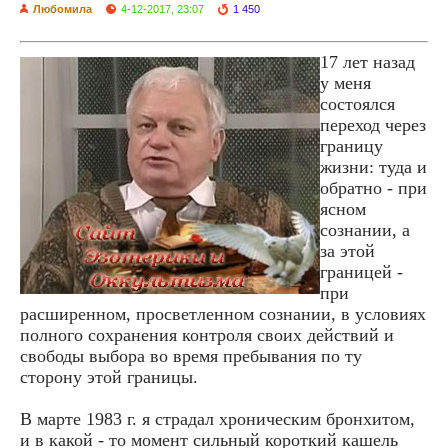
Любомила
4-12-2017, 23:07
1 450
17 лет назад
у меня
состоялся
переход через
границу
жизни: туда и
обратно - при
ясном
сознании, а
за этой
границей -
при
расширенном, просветленном сознании, в условиях
полного сохранения контроля своих действий и
свободы выбора во время пребывания по ту
сторону этой границы.
В марте 1983 г. я страдал хроническим бронхитом,
и в какой - то момент сильный короткий кашель