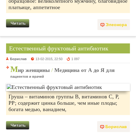
образцовое: великолепного мужчину, благовидное
платьице, аппетитное
Читать
Элеонора
Естественный фруктовый антибиотик
Борислав
13-02-2015, 22:50
1 097
М
ир женщины
/
Медицина от А до Я для
пациентов и врачей
Груша – витаминов группы В, витаминов С, Р,
РР; содержит цинка больше, чем иные плоды;
богата медью, ванадием,
Читать
Борислав