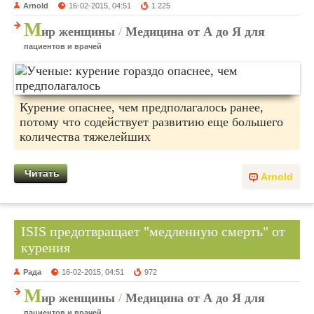
Arnold
16-02-2015, 04:51
1 225
М
ир женщины
/
Медицина от А до Я для
пациентов и врачей
Курение опаснее, чем предполагалось ранее,
потому что содействует развитию еще большего
количества тяжелейших
Читать
Arnold
ISIS предотвращает "медленную смерть" от
курения
Рада
16-02-2015, 04:51
972
М
ир женщины
/
Медицина от А до Я для
пациентов и врачей