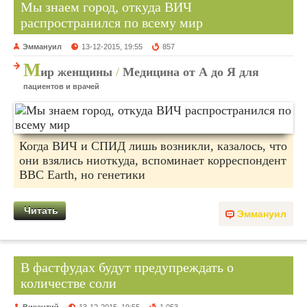
Мы знаем город, откуда ВИЧ
распространился по всему мир
Эммануил
13-12-2015, 19:55
857
М
ир женщины
/
Медицина от А до Я для
пациентов и врачей
Когда ВИЧ и СПИД лишь возникли, казалось, что
они взялись ниоткуда, вспоминает корреспондент
BBC Earth, но генетики
Читать
Эммануил
В фастфудах будут предупреждать о
количестве соли
Викентий
13-12-2015, 19:55
1 053