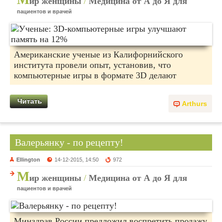
ир женщины
/
Медицина от А до Я для
пациентов и врачей
Американские ученые из Калифорнийского
института провели опыт, установив, что
компьютерные игры в формате 3D делают
Читать
Arthurs
Валерьянку - по рецепту!
Ellington
14-12-2015, 14:50
972
М
ир женщины
/
Медицина от А до Я для
пациентов и врачей
Минздрав России предложил воспретить продажу