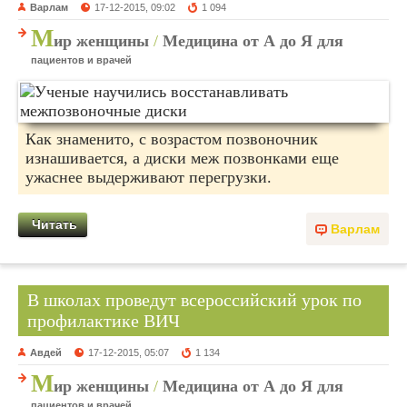
Варлам
17-12-2015, 09:02
1 094
М
ир женщины
/
Медицина от А до Я для
пациентов и врачей
Как знаменито, с возрастом позвоночник
изнашивается, а диски меж позвонками еще
ужаснее выдерживают перегрузки.
Читать
Варлам
В школах проведут всероссийский урок по
профилактике ВИЧ
Авдей
17-12-2015, 05:07
1 134
М
ир женщины
/
Медицина от А до Я для
пациентов и врачей