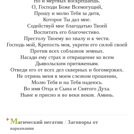
Но и мертвых воскрешаешь.
О, Господи Боже Всемогущий,
Прошу и молю Тебя за дитя,
Которое Ты дал мне.
Содействуй мне благодатью Твоей
Воспитать его благочестиво.
Престолу Твоему во хвалу и к чести.
Господь мой, Крепость моя, укрепи его силой своей
Против всех соблазнов земных.
Насади ему страх и отвращение ко всем
Дьявольским притяженьям.
Отведи его от всех дел скверных и богомерзких.
Не отринь меня в моем слезном прошении,
Молю Тебя и на Тебя надеюсь.
Во имя Отца и Сына и Святого Духа.
Ныне и присно и во веки веков. Аминь.
М
агический негатив
/
Заговоры от
наркомании