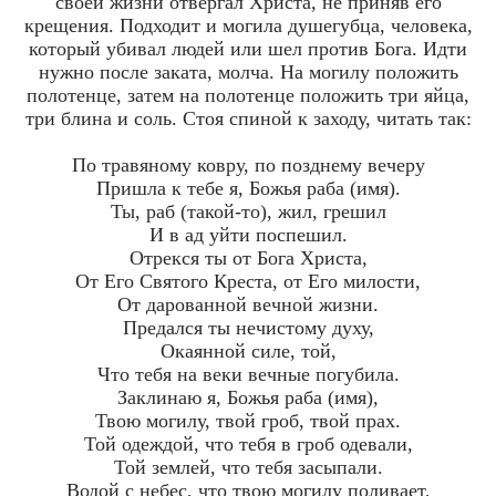
своей жизни отвергал Христа, не приняв его
крещения. Подходит и могила душегубца, человека,
который убивал людей или шел против Бога. Идти
нужно после заката, молча. На могилу положить
полотенце, затем на полотенце положить три яйца,
три блина и соль. Стоя спиной к заходу, читать так:
По травяному ковру, по позднему вечеру
Пришла к тебе я, Божья раба (имя).
Ты, раб (такой-то), жил, грешил
И в ад уйти поспешил.
Отрекся ты от Бога Христа,
От Его Святого Креста, от Его милости,
От дарованной вечной жизни.
Предался ты нечистому духу,
Окаянной силе, той,
Что тебя на веки вечные погубила.
Заклинаю я, Божья раба (имя),
Твою могилу, твой гроб, твой прах.
Той одеждой, что тебя в гроб одевали,
Той землей, что тебя засыпали.
Водой с небес, что твою могилу поливает,