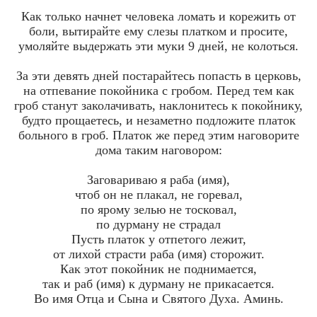
Как только начнет человека ломать и корежить от
боли, вытирайте ему слезы платком и просите,
умоляйте выдержать эти муки 9 дней, не колоться.
За эти девять дней постарайтесь попасть в церковь,
на отпевание покойника с гробом. Перед тем как
гроб станут заколачивать, наклонитесь к покойнику,
будто прощаетесь, и незаметно подложите платок
больного в гроб. Платок же перед этим наговорите
дома таким наговором:
Заговариваю я раба (имя),
чтоб он не плакал, не горевал,
по ярому зелью не тосковал,
по дурману не страдал
Пусть платок у отпетого лежит,
от лихой страсти раба (имя) сторожит.
Как этот покойник не поднимается,
так и раб (имя) к дурману не прикасается.
Во имя Отца и Сына и Святого Духа. Аминь.