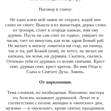
Наговор в спину:
Не един ключ мой замок не откроет, водой мое
слово не смоет. Вышла я из монастыря, держа слово
из тропаря, стоит в огороде капкан, имя ему
дурман. Пусть он сам спит по годен», умирает по
часам, тает по минутам, как всяк здрав Божий раб.
Не желает в могилу ложиться ни стар, ни юница,
так и ты, раб Божий (имя), не хотел, не желал ни
капкана, ни зелья, ни дурмана. Скатись, свались.
Отпеваю тебя от дурмана со всеми святыми. Крест
свят, дурман снят, крест крепок. Во имя Отца и
Сына и Святого Духа. Аминь.
От наркомании.
Тема сложная, но необходимая. Напомню: мастера
эту болезнь называют дурманной. Лечат ее в
соответствии с полом: женщин в «женские» дни,
мужчин — в «мужские», кроме святых праздников.