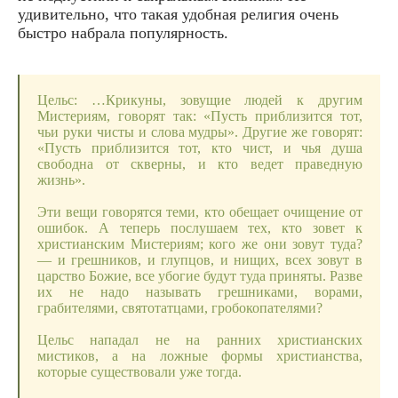
удивительно, что такая удобная религия очень
быстро набрала популярность.
Цельс: …Крикуны, зовущие людей к другим
Мистериям, говорят так: «Пусть приблизится тот,
чьи руки чисты и слова мудры». Другие же говорят:
«Пусть приблизится тот, кто чист, и чья душа
свободна от скверны, и кто ведет праведную
жизнь».
Эти вещи говорятся теми, кто обещает очищение от
ошибок. А теперь послушаем тех, кто зовет к
христианским Мистериям; кого же они зовут туда?
— и грешников, и глупцов, и нищих, всех зовут в
царство Божие, все убогие будут туда приняты. Разве
их не надо называть грешниками, ворами,
грабителями, святотатцами, гробокопателями?
Цельс нападал не на ранних христианских
мистиков, а на ложные формы христианства,
которые существовали уже тогда.