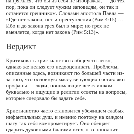
напрягался, что бы из себя не изображал, — до тех
пор, пока он следует чужим заповедям, он так и
останется грешником. Словами апостола Павла —
«Где нет закона, нет и преступления (Рим 4:15) …
Ибо и до закона грех был в мире; но грех не
вменяется, когда нет закона (Рим 5:13)».
Вердикт
Критиковать христианство в общем-то легко,
однако же нельзя его недооценивать. Проблемы,
описанные здесь, возникают по большей части из-
за того, что основную массу верующих составляют
профаны — люди, понимающие все слишком
буквально и ищущие в религии ответы на вопросы,
которые следовало бы задать себе.
Христианство часто становится убежищем слабых
инфантильных душ, и именно поэтому на каждом
шагу так себя компрометирует. Оно обещает
одарить духовными благами всех, кто пополнит