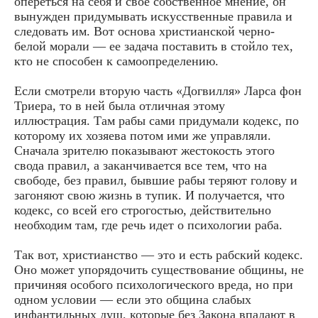
опереться на себя и свое собственное мнение, он
вынужден придумывать искусственные правила и
следовать им. Вот основа христианской черно-
белой морали — ее задача поставить в стойло тех,
кто не способен к самоопределению.
Если смотрели вторую часть «Догвилля» Ларса фон
Триера, то в ней была отличная этому
иллюстрация. Там рабы сами придумали кодекс, по
которому их хозяева потом ими же управляли.
Сначала зрителю показывают жестокость этого
свода правил, а заканчивается все тем, что на
свободе, без правил, бывшие рабы теряют голову и
загоняют свою жизнь в тупик. И получается, что
кодекс, со всей его строгостью, действительно
необходим там, где речь идет о психологии раба.
Так вот, христианство — это и есть рабский кодекс.
Оно может упорядочить существование общины, не
причиняя особого психологического вреда, но при
одном условии — если это община слабых
инфантильных душ, которые без Закона впадают в