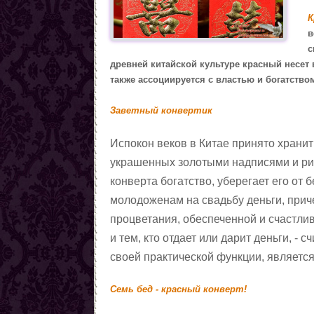
К
в
с
древней китайской культуре красный несет 
также ассоциируется с властью и богатство
Заветный конвертик
Испокон веков в Китае принято хранить
украшенных золотыми надписями и рису
конверта богатство, уберегает его от б
молодоженам на свадьбу деньги, прич
процветания, обеспеченной и счастли
и тем, кто отдает или дарит деньги, -
своей практической функции, являетс
Семь бед - красный конверт!