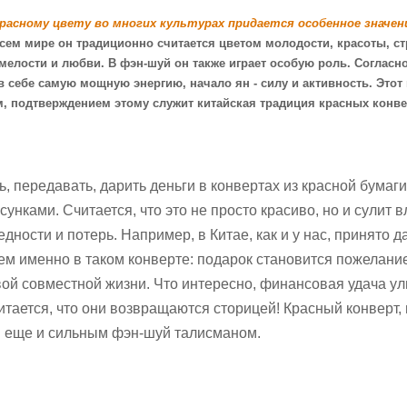
расному цвету во многих культурах придается особенное значен
сем мире он традиционно считается цветом молодости, красоты, ст
мелости и любви. В фэн-шуй он также играет особую роль. Согласн
в себе самую мощную энергию, начало ян - силу и активность. Этот
м, подтверждением этому служит китайская традиция красных конве
, передавать, дарить деньги в конвертах из красной бумаги
нками. Считается, что это не просто красиво, но и сулит 
едности и потерь. Например, в Китае, как и у нас, принято д
ем именно в таком конверте: подарок становится пожелани
вой совместной жизни. Что интересно, финансовая удача у
 считается, что они возвращаются сторицей! Красный конверт
я еще и сильным фэн-шуй талисманом.