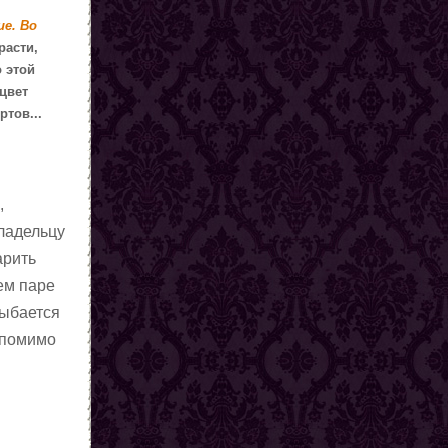
ие. Во
расти,
о этой
 цвет
ртов...
,
владельцу
арить
ем паре
лыбается
, помимо