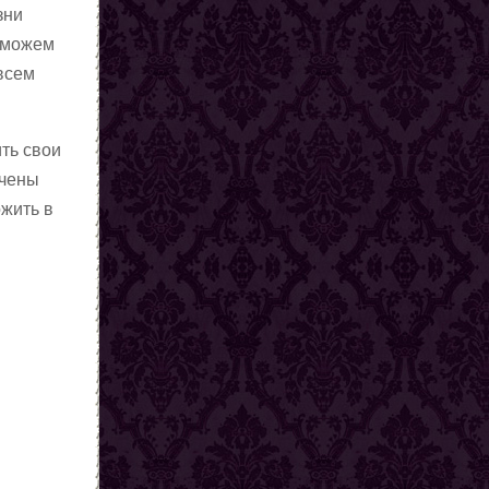
зни
ы можем
всем
ить свои
ачены
жить в