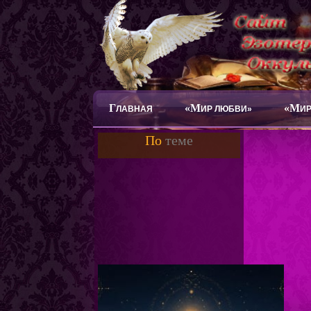
Г
«М
«М
ЛАВНАЯ
ИР ЛЮБВИ»
ИР
По
теме