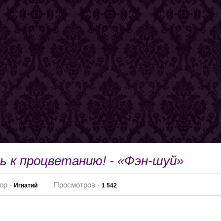
ь к процветанию! - «Фэн-шуй»
ор -
Просмотров -
Игнатий
1 542