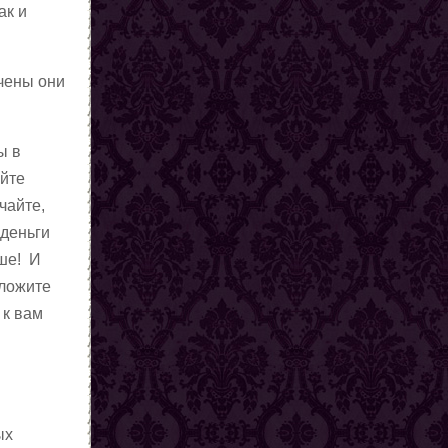
ак и
чены они
ы в
айте
чайте,
 деньги
ьше! И
оложите
 к вам
ых