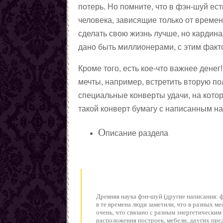
потерь. Но помните, что в фэн-шуй ест
человека, зависящие только от време
сделать свою жизнь лучше, но кардин
дано быть миллионерами, с этим факт
Кроме того, есть кое-что важнее дене
мечты, например, встретить вторую п
специальные конверты удачи, на кото
такой конверт бумагу с написанным на
О
писание раздела
Древняя наука фэн-шуй (другие написания: ф
в те времена люди заметили, что в разных ме
очень, что связано с разным энергетическим
расположения построек, мебели, других пре