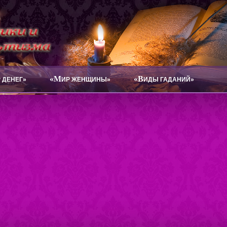
«М
«В
 ДЕНЕГ»
ИР ЖЕНЩИНЫ»
ИДЫ ГАДАНИЙ»