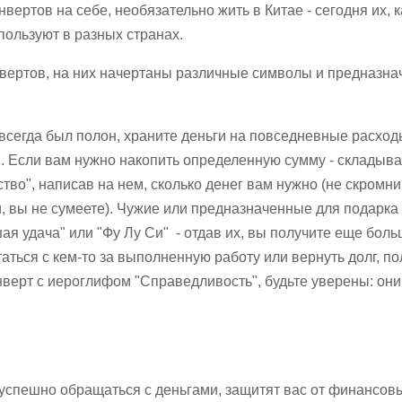
ертов на себе, необязательно жить в Китае - сегодня их, к
пользуют в разных странах.
нвертов, на них начертаны различные символы и предназна
 всегда был полон, храните деньги на повседневные расход
. Если вам нужно накопить определенную сумму - складыв
тво", написав на нем, сколько денег вам нужно (не скромни
и, вы не сумеете). Чужие или предназначенные для подарка
ая удача" или "Фу Лу Си" - отдав их, вы получите еще бол
аться с кем-то за выполненную работу или вернуть долг, п
нверт с иероглифом "Справедливость", будьте уверены: они
успешно обращаться с деньгами, защитят вас от финансов