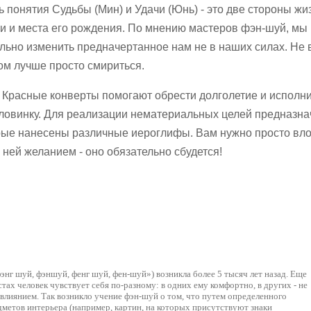
ь понятия Судьбы (Мин) и Удачи (Юнь) - это две стороны жи
ни и места его рождения. По мнению мастеров фэн-шуй, м
ально изменить предначертанное нам не в наших силах. Не 
ом лучше просто смириться.
г! Красные конверты помогают обрести долголетие и исполн
оловинку. Для реализации нематериальных целей предназн
рые нанесены различные иероглифы. Вам нужно просто вло
 ней желанием - оно обязательно сбудется!
энг шуй, фэншуй, фенг шуй, фен-шуй») возникла более 5 тысяч лет назад. Еще
стах человек чувствует себя по-разному: в одних ему комфортно, в других - не
 влиянием. Так возникло учение фэн-шуй о том, что путем определенного
дметов интерьера (например, картин, на которых присутствуют знаки