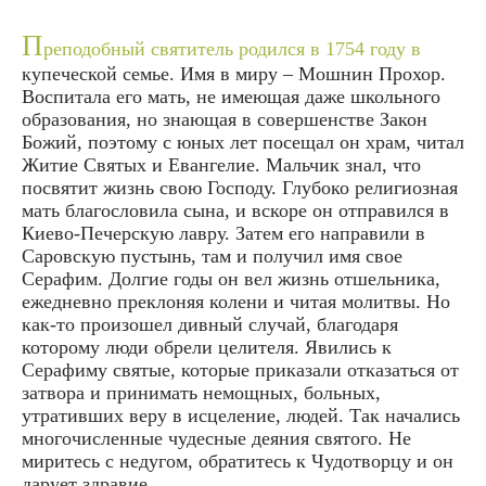
П
реподобный святитель родился в 1754 году в
купеческой семье. Имя в миру – Мошнин Прохор.
Воспитала его мать, не имеющая даже школьного
образования, но знающая в совершенстве Закон
Божий, поэтому с юных лет посещал он храм, читал
Житие Святых и Евангелие. Мальчик знал, что
посвятит жизнь свою Господу. Глубоко религиозная
мать благословила сына, и вскоре он отправился в
Киево-Печерскую лавру. Затем его направили в
Саровскую пустынь, там и получил имя свое
Серафим. Долгие годы он вел жизнь отшельника,
ежедневно преклоняя колени и читая молитвы. Но
как-то произошел дивный случай, благодаря
которому люди обрели целителя. Явились к
Серафиму святые, которые приказали отказаться от
затвора и принимать немощных, больных,
утративших веру в исцеление, людей. Так начались
многочисленные чудесные деяния святого. Не
миритесь с недугом, обратитесь к Чудотворцу и он
дарует здравие.