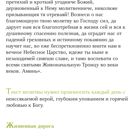
претихий и кроткий угодниче Божий,
дерзновенный к Нему молитвенниче, николиже
призывающия тя отреваяй! Вознеси о нас
благомощную твою молитву ко Господу сил, да
дарует нам вся благопотребная в жизни сей и вся к
душевному спасению полезная, да оградит нас от
падений греховных и истинному покаянию да
научит нас, во еже беспреткновенно внити нам в
вечное Небесное Царство, идеже ты ныне в
незаходимей сияеши славе, и тамо воспевати со
всеми святыми Живоначальную Троицу во веки
веков. Аминь».
Т
екст молитвы нужно произносить каждый день с
неиссякаемой верой, глубоким упованием и горячей
любовью к Богу.
Ж
изненная дорога