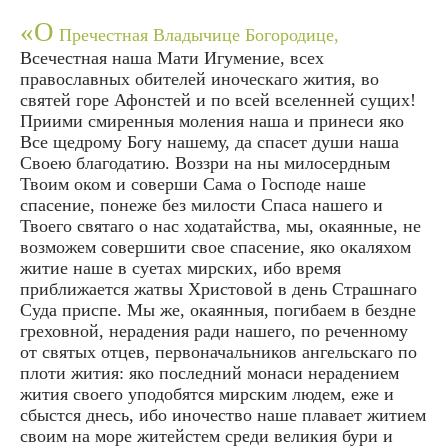
«О
Пречестная Владычице Богородице,
Всечестная наша Мати Игумение, всех
православных обителей иноческаго жития, во
святей горе Афонстей и по всей вселенней сущих!
Приими смиренныя моления наша и принеси яко
Все щедрому Богу нашему, да спасет души наша
Своею благодатию. Воззри на ны милосердным
Твоим оком и соверши Сама о Господе наше
спасение, понеже без милости Спаса нашего и
Твоего святаго о нас ходатайства, мы, окаянные, не
возможем совершити свое спасение, яко окаляхом
житие наше в суетах мирских, ибо время
приближается жатвы Христовой в день Страшнаго
Суда приспе. Мы же, окаянныя, погибаем в бездне
греховной, нерадения ради нашего, по реченному
от святых отцев, первоначальников ангельскаго по
плоти жития: яко последний монаси нерадением
жития своего уподобятся мирским людем, еже и
сбыстся днесь, ибо иночество наше плавает житием
своим на море житейстем среди великия бури и