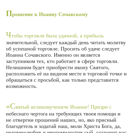
П
рошение к Иоанну Сочавскому
Ч
тобы торговля была удачной, а прибыль
значительной, следует каждый день читать молитву
об успешной торговле. Просить об удаче следует
Иоанна Сочавского. Именно он является
заступником тех, кто работает в сфере торговли.
Нелишним будет приобрести икону Святого,
расположить её на видном месте в торговой точке и
обращаться с просьбой, как только представится
возможность.
«С
вятый великомучениче Иоанне! Призри с
небеснаго чертога на требующих твоея помощи и
не отвергни прошений наших, но, яко присный
благодетель и ходатай наш, моли Христа Бога, да,
человеколюбив и многомилостив сый, сохранит нас