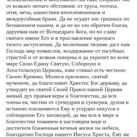
от всякаго лютаго обстояния: от труса, потопа,
огня, меча, нашествия иноплеменников и
междоусобныя брани. Да не осудит нас грешных по
беззаконием нашим, и да не во зло обратим благая,
даруемая нам от Всещедраго Бога, но во славу
святаго имене Его и в прославление крепкаго
твоего заступления. Да молитвами твоими даст нам
Господь мир помыслов, воздержание от пагубных
страстей и от всякия скверны и да укрепит во всем
мире Свою Едину Святую, Соборную и
Апостольскую Церковь, юже стяжал есть честною
Своею Кровию. Молися прилежно, святий
мучениче, да благословит Христос Бог державу, да
утвердит во святей Своей Православней Церкви
живый дух правыя веры и благочестия, да вси
члены ея, чистии от суемудрия и суеверия, духом и
истиною покланяются Ему и усердно пекутся о
соблюдении Его заповедей, да мы вси в мире и
благочестии поживем в настоящем веце и
достигнем блаженныя вечныя жизни на небеси,
благодатию Господа нашего Иисуса Христа, Ему же