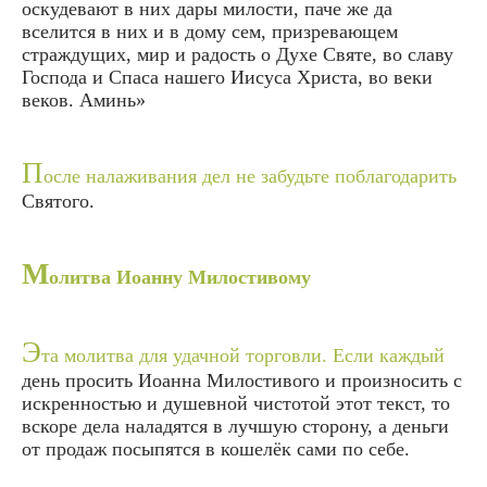
оскудевают в них дары милости, паче же да
вселится в них и в дому сем, призревающем
страждущих, мир и радость о Дуxе Святе, во славу
Господа и Спаса нашего Иисуса Христа, во веки
веков. Аминь»
П
осле налаживания дел не забудьте поблагодарить
Святого.
М
олитва Иоанну Милостивому
Э
та молитва для удачной торговли. Если каждый
день просить Иоанна Милостивого и произносить с
искренностью и душевной чистотой этот текст, то
вскоре дела наладятся в лучшую сторону, а деньги
от продаж посыпятся в кошелёк сами по себе.