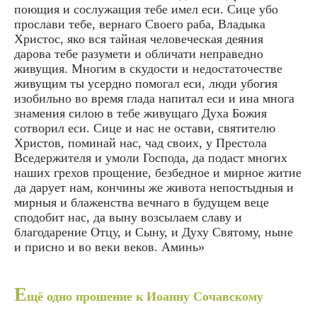
поющия и сослужащия тебе имел еси. Сице убо
прослави тебе, вернаго Своего раба, Владыка
Христос, яко вся тайная человеческая деяния
дарова тебе разумети и обличати неправедно
живущия. Многим в скудости и недостаточестве
живущим ты усердно помогал еси, люди убогия
изобильно во время глада напитал еси и ина многа
знамения силою в тебе живущаго Духа Божия
сотворил еси. Сице и нас не остави, святителю
Христов, поминай нас, чад своих, у Престола
Вседержителя и умоли Господа, да подаст многих
наших грехов прощение, безбедное и мирное житие
да дарует нам, кончины же живота непостыдныя и
мирныя и блаженства вечнаго в будущем веце
сподобит нас, да выну возсылаем славу и
благодарение Отцу, и Сыну, и Духу Святому, ныне
и присно и во веки веков. Аминь»
Е
щё одно прошение к Иоанну Сочавскому