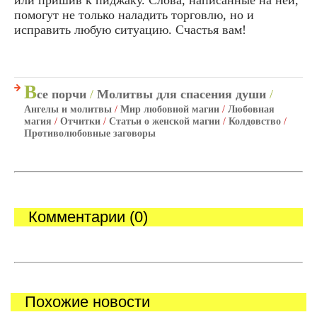
или пришив к пиджаку. Слова, написанные на ней,
помогут не только наладить торговлю, но и
исправить любую ситуацию. Счастья вам!
В
се порчи
/
Молитвы для спасения души
/
Ангелы и молитвы
/
Мир любовной магии
/
Любовная
магия
/
Отчитки
/
Статьи о женской магии
/
Колдовство
/
Противолюбовные заговоры
Комментарии (0)
Похожие новости