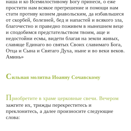
наша и ко Всемилостивому Богу принеси, о еже
простити нам всякое прегрешение и помощи нам
стати противу кознем диавольским, да избавльшеся
от скорбей, болезней, бед и напастей и всякого зла,
благочестно и праведно поживем в нынешнем веце
и сподобимся предстательством твоим, аще и
недостойни есмы, видети благая на земли живых,
славяще Единаго во святых Своих славимаго Бога,
Отца и Сына и Святаго Духа, ныне и во веки веков.
Аминь»
С
ильная молитва Иоанну Сочавскому
П
риобретите в храме церковные свечи. Вечером
зажгите их, трижды перекреститесь и
преклонитесь, а далее произносите следующие
слова: