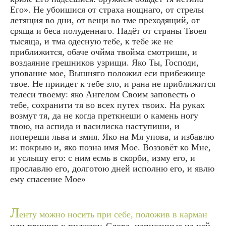
Его». Не убоишися от страха нощнаго, от стрелы
летящия во дни, от вещи во тме преходящий, от
сряща и беса полуденнаго. Падёт от страны Твоея
тысяща, и тма одесную тебе, к тебе же не
приближится, обаче очйма твойма смотриши, и
воздаяние грешников узрищи. Яко Ты, Господи,
упование мое, Вышняго положил еси прибежище
твое. Не приидет к тебе зло, и рана не приближится
телеси твоему: яко Ангелом Своим заповесть о
тебе, сохранити тя во всех путех твоих. На руках
возмут тя, да не когда преткнеши о камень ногу
твою, на аспида и василиска наступиши, и
попереши льва и змия. Яко на Мя упова, и избавлю
и: покрыю и, яко позна имя Мое. Воззовёт ко Мне,
и услышу его: с ним есмь в скорби, изму его, и
прославлю его, долготою дней исполню его, и явлю
ему спасение Мое»
Л
енту можно носить при себе, положив в карман