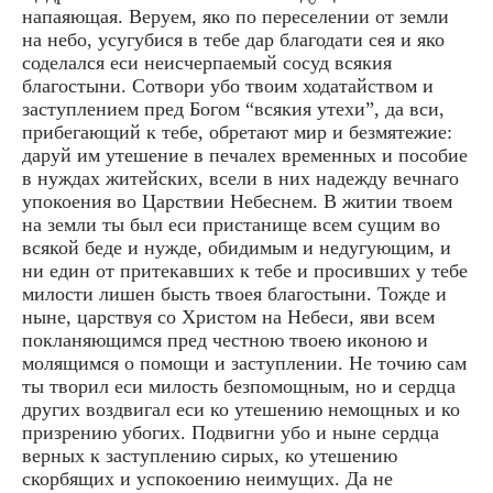
напаяющая. Веруем, яко по переселении от земли
на небо, усугубися в тебе дар благодати сея и яко
соделался еси неисчерпаемый сосуд всякия
благостыни. Сотвори убо твоим ходатайством и
заступлением пред Богом “всякия утехи”, да вси,
прибегающий к тебе, обретают мир и безмятежие:
даруй им утешение в печалех временных и пособие
в нуждах житейских, всели в них надежду вечнаго
упокоения во Царствии Небеснем. В житии твоем
на земли ты был еси пристанище всем сущим во
всякой беде и нужде, обидимым и недугующим, и
ни един от притекавших к тебе и просивших у тебе
милости лишен бысть твоея благостыни. Тожде и
ныне, царствуя со Христом на Небеси, яви всем
покланяющимся пред честною твоею иконою и
молящимся о помощи и заступлении. Не точию сам
ты творил еси милость безпомощным, но и сердца
других воздвигал еси ко утешению немощных и ко
призрению убогих. Подвигни убо и ныне сердца
верных к заступлению сирых, ко утешению
скорбящих и успокоению неимущих. Да не