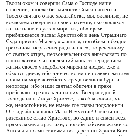
Твоим оком и соверши Сама о Господе наше
спасение, понеже без милости Спаса нашего и
Твоего святаго о нас ходатайства, мы, окаянные, не
возможем совершити свое спасение, яко окаляхом
житие наше в суетах мирских, ибо время
приближается жатвы Христовой в день Страшнаго
Суда приспе. Мы же, окаянныя, погибаем в бездне
греховной, нерадения ради нашего, по реченному
от святых отцев, первоначальников ангельскаго по
плоти жития: яко последний монаси нерадением
жития своего уподобятся мирским людем, еже и
сбыстся днесь, ибо иночество наше плавает житием
своим на море житейстем среди великия бури и
непогоды: ибо наши святыя обители в прахе
пребывают грехов ради наших, Всеправедный
Господь наш Иисус Христос, тако благоволи, мы
же, недостойнии, не имеем где главы подклонити.
О сладчайшая наша Мати Игумение! Собери ны,
разсеянное стадо Христово, во едино и спаси всех
православных христиан, сподоби райския жизни со
Ангелы и всеми святыми во Царствии Христа Бога