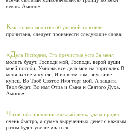
всеми святыми Живоначальную Троицу во веки
веков. Аминь»
К
ак только молитва об удачной торговле
прочитана, следует произнести следующие слова:
«Д
ела Господни, Его пречистые уста За меня
молить будут. Господи мой, Господи, верой души
моей пособи, Умножь все дела мои на торговлю: В
меняльстве и купле, И во всём том, чем живёт
купец. Во Твоё Святое Имя торг мой. А защита
Твоя будет. Во имя Отца и Сына и Святого Духа.
Аминь»
Ч
итая оба прошения каждый день, удача придёт
очень быстро, а сумма вырученных денег с каждым
разом будет увеличиваться.