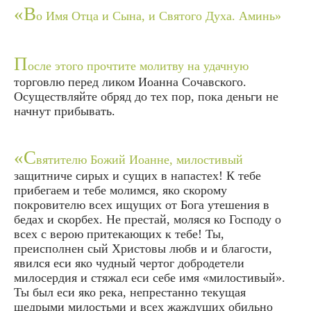
«В
о Имя Отца и Сына, и Святого Духа. Аминь»
П
осле этого прочтите молитву на удачную
торговлю перед ликом Иоанна Сочавского.
Осуществляйте обряд до тех пор, пока деньги не
начнут прибывать.
«С
вятителю Божий Иоанне, милостивый
защитниче сирых и сущих в напастех! К тебе
прибегаем и тебе молимся, яко скорому
покровителю всех ищущих от Бога утешения в
бедах и скорбех. Hе престай, моляся ко Господу о
всех с верою притекающих к тебе! Ты,
преисполнен сый Христовы любв и и благости,
явился еси яко чудный чертог добродетели
милосердия и стяжал еси себе имя «милостивый».
Ты был еси яко река, непрестанно текущая
щедрыми милостьми и всех жаждущих обильно