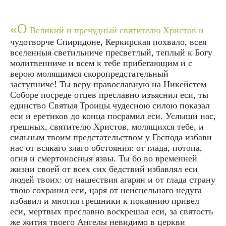
«О
Великий и пречудный святителю Христов и
чудотворче Спиридоне, Керкирская похвало, всея
вселенныя светильниче пресветлый, теплый к Богу
молитвенниче и всем к тебе прибегающим и с
верою молящимся скоропредстательный
заступниче! Ты веру православную на Никейстем
Соборе посреде отцев преславно изъяснил еси, ты
единство Святыя Троицы чудесною силою показал
еси и еретиков до конца посрамил еси. Услыши нас,
грешных, святителю Христов, молящихся тебе, и
сильным твоим предстательством у Господа избави
нас от всякаго злаго обстояния: от глада, потопа,
огня и смертоносныя язвы. Ты бо во временней
жизни своей от всех сих бедствий избавлял еси
людей твоих: от нашествия агарян и от глада страну
твою сохранил еси, царя от неисцельнаго недуга
избавил и многия грешники к покаянию привел
еси, мертвых преславно воскрешал еси, за святость
же жития твоего Ангелы невидимо в церкви