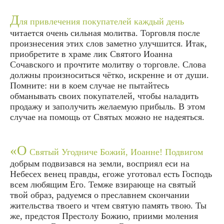
Д
ля привлечения покупателей каждый день
читается очень сильная молитва. Торговля после
произнесения этих слов заметно улучшится. Итак,
приобретите в храме лик Святого Иоанна
Сочавского и прочтите молитву о торговле. Слова
должны произноситься чётко, искренне и от души.
Помните: ни в коем случае не пытайтесь
обманывать своих покупателей, чтобы наладить
продажу и заполучить желаемую прибыль. В этом
случае на помощь от Святых можно не надеяться.
«О
Святый Угодниче Божий, Иоанне! Подвигом
добрым подвизався на земли, восприял еси на
Небесех венец правды, егоже уготовал есть Господь
всем любящим Его. Темже взирающе на святый
твой образ, радуемся о преславнем скончании
жительства твоего и чтем святую память твою. Ты
же, предстоя Престолу Божию, приими моления