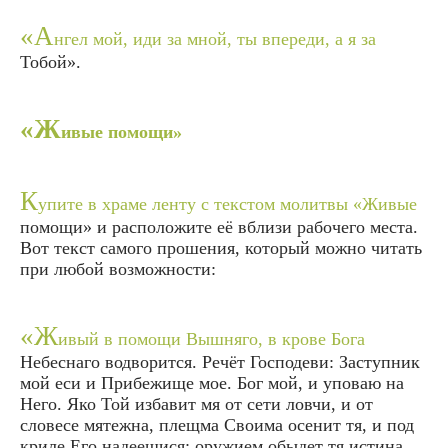
«А
нгел мой, иди за мной, ты впереди, а я за
Тобой».
«Ж
ивые помощи»
К
упите в храме ленту с текстом молитвы «Живые
помощи» и расположите её вблизи рабочего места.
Вот текст самого прошения, который можно читать
при любой возможности:
«Ж
ивый в помощи Вышняго, в крове Бога
Небеснаго водворится. Речёт Господеви: Заступник
мой еси и Прибежище мое. Бог мой, и уповаю на
Него. Яко Той избавит мя от сети ловчи, и от
словесе мятежна, плещма Своима осенит тя, и под
криле Его надеешися: оружием обыдет тя истина