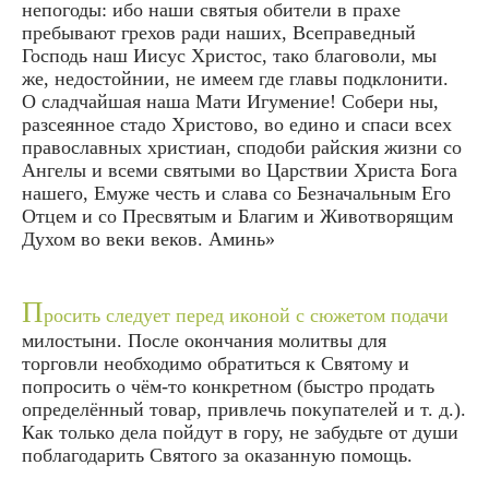
непогоды: ибо наши святыя обители в прахе
пребывают грехов ради наших, Всеправедный
Господь наш Иисус Христос, тако благоволи, мы
же, недостойнии, не имеем где главы подклонити.
О сладчайшая наша Мати Игумение! Собери ны,
разсеянное стадо Христово, во едино и спаси всех
православных христиан, сподоби райския жизни со
Ангелы и всеми святыми во Царствии Христа Бога
нашего, Емуже честь и слава со Безначальным Его
Отцем и со Пресвятым и Благим и Животворящим
Духом во веки веков. Аминь»
П
росить следует перед иконой с сюжетом подачи
милостыни. После окончания молитвы для
торговли необходимо обратиться к Святому и
попросить о чём-то конкретном (быстро продать
определённый товар, привлечь покупателей и т. д.).
Как только дела пойдут в гору, не забудьте от души
поблагодарить Святого за оказанную помощь.