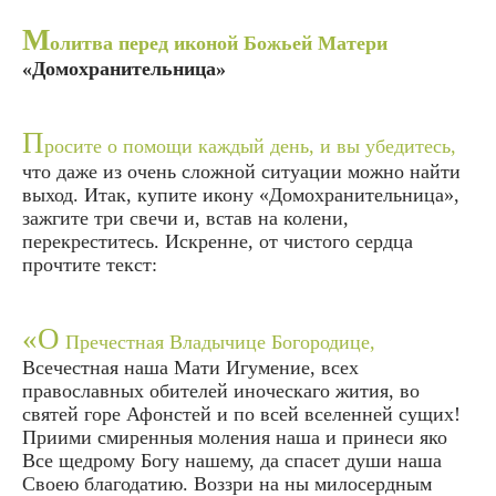
М
олитва перед иконой Божьей Матери
«Домохранительница»
П
росите о помощи каждый день, и вы убедитесь,
что даже из очень сложной ситуации можно найти
выход. Итак, купите икону «Домохранительница»,
зажгите три свечи и, встав на колени,
перекреститесь. Искренне, от чистого сердца
прочтите текст:
«О
Пречестная Владычице Богородице,
Всечестная наша Мати Игумение, всех
православных обителей иноческаго жития, во
святей горе Афонстей и по всей вселенней сущих!
Приими смиренныя моления наша и принеси яко
Все щедрому Богу нашему, да спасет души наша
Своею благодатию. Воззри на ны милосердным