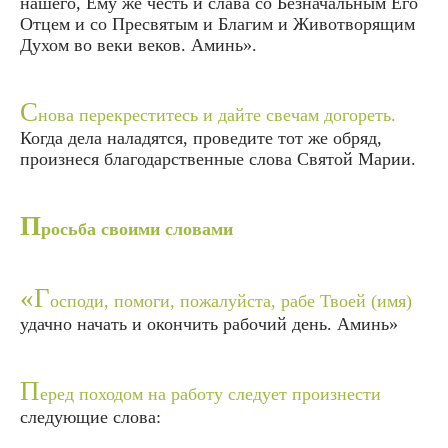
нашего, Ему же честь и слава со Безначальным Его
Отцем и со Пресвятым и Благим и Животворящим
Духом во веки веков. Аминь».
С
нова перекреститесь и дайте свечам догореть.
Когда дела наладятся, проведите тот же обряд,
произнеся благодарственные слова Святой Марии.
П
росьба своими словами
«Г
осподи, помоги, пожалуйста, рабе Твоей (имя)
удачно начать и окончить рабочий день. Аминь»
П
еред походом на работу следует произнести
следующие слова: