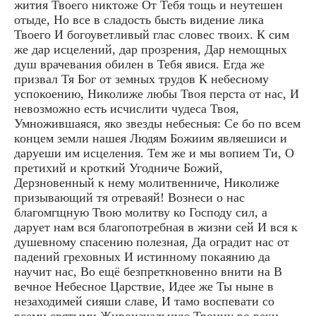
жития Твоего никтоже От Тебя тощь и неутешен
отыде, Но все в сладость бысть видение лика
Твоего И богоуветливый глас словес твоих. К сим
же дар исцелений, дар прозрения, Дар немощных
душ врачевания обилен в Тебя явися. Егда же
призвал Тя Бог от земных трудов К небесному
успокоению, Николиже любы Твоя перста от нас, И
невозможно есть исчислити чудеса Твоя,
Умножившаяся, яко звезды небесныя: Се бо по всем
концем земли нашея Людям Божиим являешиси и
даруеши им исцеления. Тем же и мы вопием Ти, О
претихий и кроткий Угодниче Божий,
Дерзновенный к нему молитвенниче, Николиже
призывающий тя отреваяй! Вознеси о нас
благомгщную Твою молитву ко Господу сил, а
дарует нам вся благопотребная в жизни сей И вся к
душевному спасению полезная, Да оградит нас от
падений греховных И истинному покаянию да
научит нас, Во ещё безпреткновенно внити на В
вечное Небесное Царствие, Идее же Ты ныне в
незаходимей сияши славе, И тамо воспевати со