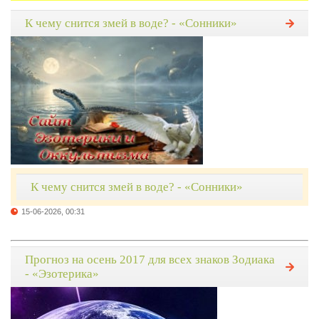
К чему снится змей в воде? - «Сонники»
К чему снится змей в воде? - «Сонники»
15-06-2026, 00:31
Прогноз на осень 2017 для всех знаков Зодиака
- «Эзотерика»