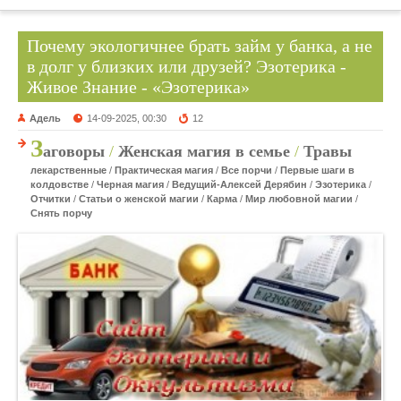
Почему экологичнее брать займ у банка, а не
в долг у близких или друзей?⁠⁠ Эзотерика -
Живое Знание - «Эзотерика»
Адель
14-09-2025, 00:30
12
З
аговоры
/
Женская магия в семье
/
Травы
лекарственные
/
Практическая магия
/
Все порчи
/
Первые шаги в
колдовстве
/
Черная магия
/
Ведущий-Алексей Дерябин
/
Эзотерика
/
Отчитки
/
Статьи о женской магии
/
Карма
/
Мир любовной магии
/
Снять порчу