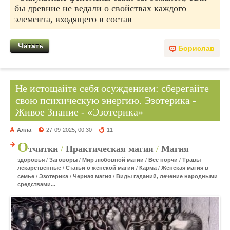
бы древние не ведали о свойствах каждого
элемента, входящего в состав
Читать
Борислав
Не истощайте себя осуждением: сберегайте
свою психическую энергию. Эзотерика -
Живое Знание - «Эзотерика»
Алла
27-09-2025, 00:30
11
О
тчитки
/
Практическая магия
/
Магия
здоровья
/
Заговоры
/
Мир любовной магии
/
Все порчи
/
Травы
лекарственные
/
Статьи о женской магии
/
Карма
/
Женская магия в
семье
/
Эзотерика
/
Черная магия
/
Виды гаданий, лечение народными
средствами...