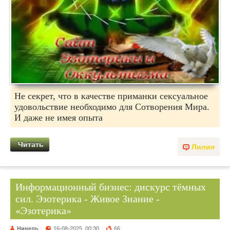
Не секрет, что в качестве приманки сексуальное
удовольствие необходимо для Сотворения Мира.
И даже не имея опыта
Читать
Лилия
Информационный бизнес: дискурс тёмных
сил. Эзотерика - Живое Знание -
«Эзотерика»
Нинель
16-08-2025, 00:30
66