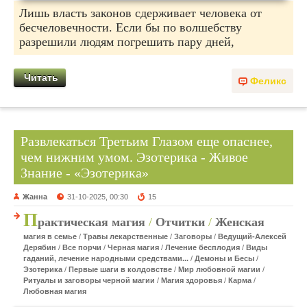
Лишь власть законов сдерживает человека от
бесчеловечности. Если бы по волшебству
разрешили людям погрешить пару дней,
Читать
Феликс
Развлекаться Третьим Глазом еще опаснее,
чем нижним умом. Эзотерика - Живое
Знание - «Эзотерика»
Жанна
31-10-2025, 00:30
15
П
рактическая магия
/
Отчитки
/
Женская
магия в семье
/
Травы лекарственные
/
Заговоры
/
Ведущий-Алексей
Дерябин
/
Все порчи
/
Черная магия
/
Лечение бесплодия
/
Виды
гаданий, лечение народными средствами...
/
Демоны и Бесы
/
Эзотерика
/
Первые шаги в колдовстве
/
Мир любовной магии
/
Ритуалы и заговоры черной магии
/
Магия здоровья
/
Карма
/
Любовная магия