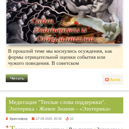
В прошлой теме мы коснулись осуждения, как
формы отрицательной оценки события или
чужого поведения. В советском
Читать
Алла
Медитация "Теплые слова поддержки".
Эзотерика - Живое Знание - «Эзотерика»
Христофор
27-09-2025, 00:30
10
Т