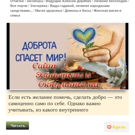
Отчитки
/
Заговоры
/
Ведущий-Алексей Дерябин
/
Лечение бесплодия
/
Все порчи
/
Эзотерика
/
Виды гаданий, лечение народными
средствами...
/
Магия здоровья
/
Демоны и Бесы
/
Женская магия в
семье
Если есть желание помочь, сделать добро — это
самоценно само по себе. Однако важно
учитывать, из какого внутреннего
Читать
Адель