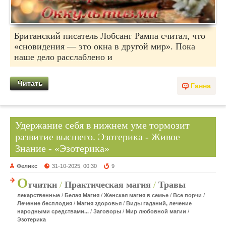
Британский писатель Лобсанг Рампа считал, что
«сновидения — это окна в другой мир». Пока
наше дело расслаблено и
Читать
Ганна
Удержание себя в нижнем уме тормозит
развитие высшего. Эзотерика - Живое
Знание - «Эзотерика»
Феликс
31-10-2025, 00:30
9
О
тчитки
/
Практическая магия
/
Травы
лекарственные
/
Белая Магия
/
Женская магия в семье
/
Все порчи
/
Лечение бесплодия
/
Магия здоровья
/
Виды гаданий, лечение
народными средствами...
/
Заговоры
/
Мир любовной магии
/
Эзотерика