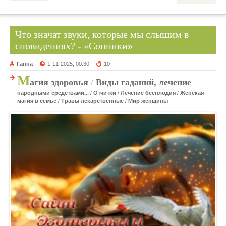
Что значат звуки, которые мы слышим в
сновидениях? - «Сонники»
Ганна
1-11-2025, 00:30
10
М
агия здоровья
/
Виды гаданий, лечение
народными средствами...
/
Отчитки
/
Лечение бесплодия
/
Женская
магия в семье
/
Травы лекарственные
/
Мир женщины