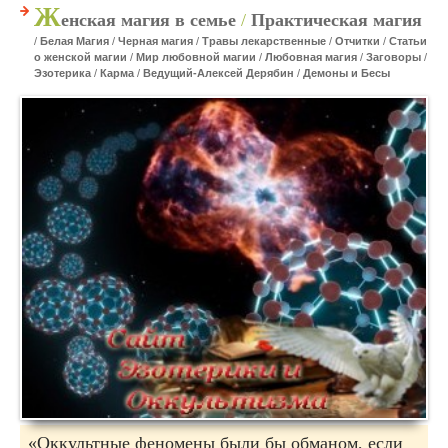
Ж
енская магия в семье
/
Практическая магия
/
Белая Магия
/
Черная магия
/
Травы лекарственные
/
Отчитки
/
Статьи
о женской магии
/
Мир любовной магии
/
Любовная магия
/
Заговоры
/
Эзотерика
/
Карма
/
Ведущий-Алексей Дерябин
/
Демоны и Бесы
«Оккультные феномены были бы обманом, если