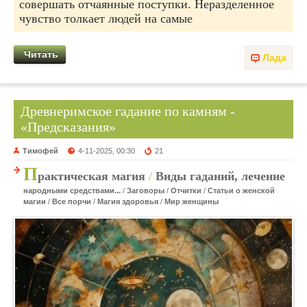
совершать отчаянные поступки. Неразделенное
чувство толкает людей на самые
Читать
Лада
Древнеримское гадание по камням -
«Предсказания»
Тимофей
4-11-2025, 00:30
21
П
рактическая магия
/
Виды гаданий, лечение
народными средствами...
/
Заговоры
/
Отчитки
/
Статьи о женской
магии
/
Все порчи
/
Магия здоровья
/
Мир женщины