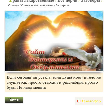
равы лекарственные
/
Все порчи
/
Заговоры
/
Отчитки
/
Статьи о женской магии
/
Эзотерика
Если сегодня ты устала, если душа ноет, а тело не
слушается, просто отдохни и расслабься, просто
будь. Не надо менять
Читать
Христофор