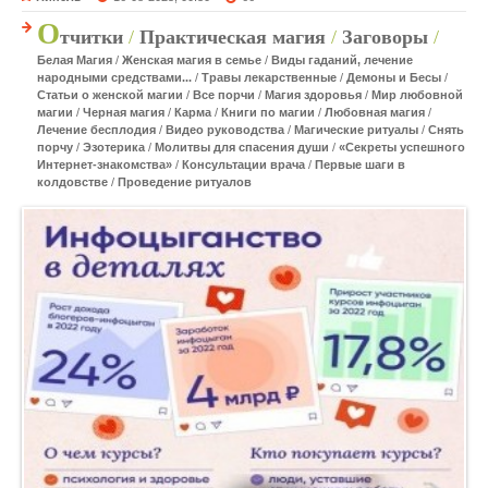
О
тчитки
/
Практическая магия
/
Заговоры
/
Белая Магия
/
Женская магия в семье
/
Виды гаданий, лечение
народными средствами...
/
Травы лекарственные
/
Демоны и Бесы
/
Статьи о женской магии
/
Все порчи
/
Магия здоровья
/
Мир любовной
магии
/
Черная магия
/
Карма
/
Книги по магии
/
Любовная магия
/
Лечение бесплодия
/
Видео руководства
/
Магические ритуалы
/
Снять
порчу
/
Эзотерика
/
Молитвы для спасения души
/
«Секреты успешного
Интернет-знакомства»
/
Консультации врача
/
Первые шаги в
колдовстве
/
Проведение ритуалов