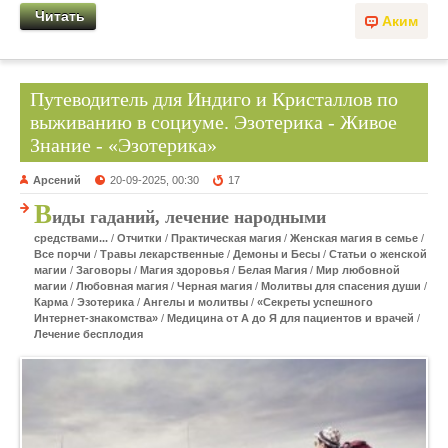
Читать
Аким
Путеводитель для Индиго и Кристаллов по
выживанию в социуме. Эзотерика - Живое
Знание - «Эзотерика»
Арсений
20-09-2025, 00:30
17
В
иды гаданий, лечение народными
средствами...
/
Отчитки
/
Практическая магия
/
Женская магия в семье
/
Все порчи
/
Травы лекарственные
/
Демоны и Бесы
/
Статьи о женской
магии
/
Заговоры
/
Магия здоровья
/
Белая Магия
/
Мир любовной
магии
/
Любовная магия
/
Черная магия
/
Молитвы для спасения души
/
Карма
/
Эзотерика
/
Ангелы и молитвы
/
«Секреты успешного
Интернет-знакомства»
/
Медицина от А до Я для пациентов и врачей
/
Лечение бесплодия