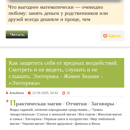
Что выгоднее математически — очевидно
любому: занять деньги у родственников или
друзей всегда дешевле и проще, чем
Читать
Адель
Как защитить себя от вредных воздействий.
Смотреть и не видеть, слушать и не
слышать. Эзотерика - Живое Знание -
«Эзотерика»
Альбина
12-09-2025, 04:42
25
П
рактическая магия
/
Отчитки
/
Заговоры
/
Виды гаданий, лечение народными средствами...
/
Травы
лекарственные
/
Статьи о женской магии
/
Все порчи
/
Женская магия
в семье
/
Эзотерика
/
Первые шаги в колдовстве
/
Мир любовной
магии
/
Черная магия
/
Магия здоровья
/
Демоны и Бесы