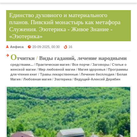
Единство духовного и материального
планов. Пивский монастырь как метафора
Служения. Эзотерика - Живое Знание -
«Эзотерика»
Анфиса
20-09-2025, 00:30
16
О
тчитки
/
Виды гаданий, лечение народными
средствами...
/
Практическая магия
/
Все порчи
/
Заговоры
/
Статьи о
женской магии
/
Мир любовной магии
/
Магия здоровья
/
Программы
для чтения книг
/
Травы лекарственные
/
Лечение бесплодия
/
Белая
Магия
/
Любовная магия
/
Эзотерика
/
Ведущий-Алексей Дерябин