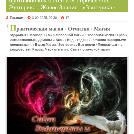
противоположностей и его проявление.
Эзотерика - Живое Знание - «Эзотерика»
Герасим
3-09-2025, 00:30
17
П
рактическая магия
/
Отчитки
/
Магия
здоровья
/
Заговоры
/
Мир любовной магии
/
Любовная магия
/
Травы
лекарственные
/
Демоны и Бесы
/
Виды гаданий, лечение народными
средствами...
/
Белая Магия
/
Эзотерика
/
Все порчи
/
Первые шаги в
колдовстве
/
Карма
/
Черная магия
/
Статьи о женской магии