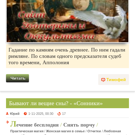
Гадание по камням очень древнее. По ним гадали
римляне. По словам одного предсказателя судеб
того времени, Апполония
Читать
Тимофей
Бывают ли вещие сны? - «Сонники»
Юрий
1-11-2025, 00:30
17
Л
ечение бесплодия
/
Снять порчу
/
Практическая магия
/
Женская магия в семье
/
Отчитки
/
Любовная