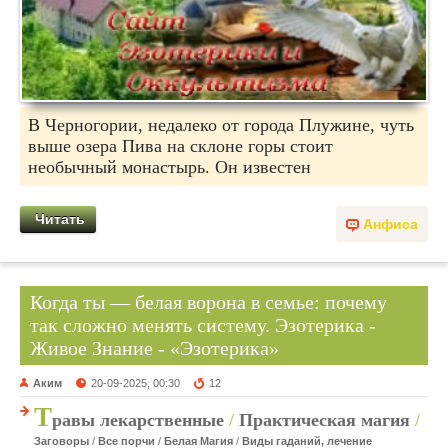
В Черногории, недалеко от города Плужине, чуть
выше озера Пива на склоне горы стоит
необычный монастырь. Он известен
Читать
Анфиса
Когда ты — белая ворона в семье: почему
так сложно менять систему. Эзотерика -
Живое Знание - «Эзотерика»
Аким
20-09-2025, 00:30
12
Т
равы лекарственные
/
Практическая магия
/
Заговоры
/
Все порчи
/
Белая Магия
/
Виды гаданий, лечение