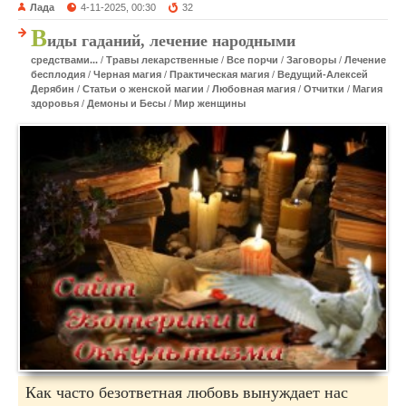
Лада
4-11-2025, 00:30
32
В
иды гаданий, лечение народными
средствами...
/
Травы лекарственные
/
Все порчи
/
Заговоры
/
Лечение
бесплодия
/
Черная магия
/
Практическая магия
/
Ведущий-Алексей
Дерябин
/
Статьи о женской магии
/
Любовная магия
/
Отчитки
/
Магия
здоровья
/
Демоны и Бесы
/
Мир женщины
Как часто безответная любовь вынуждает нас