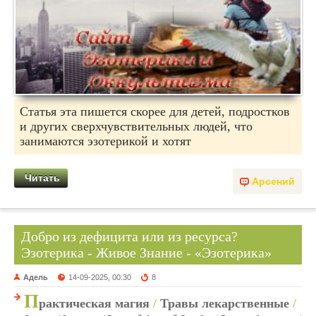
Статья эта пишется скорее для детей, подростков
и других сверхчувствительных людей, что
занимаются эзотерикой и хотят
Читать
Арсений
Добро из дефицита или из ресурса?
Эзотерика - Живое Знание - «Эзотерика»
Адель
14-09-2025, 00:30
8
П
рактическая магия
/
Травы лекарственные
/