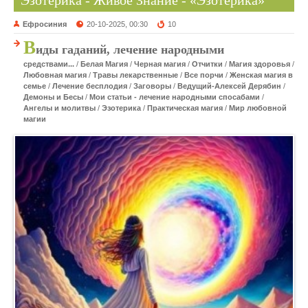
Эзотерика - Живое Знание - «Эзотерика»
Ефросиния
20-10-2025, 00:30
10
В
иды гаданий, лечение народными
средствами...
/
Белая Магия
/
Черная магия
/
Отчитки
/
Магия здоровья
/
Любовная магия
/
Травы лекарственные
/
Все порчи
/
Женская магия в
семье
/
Лечение бесплодия
/
Заговоры
/
Ведущий-Алексей Дерябин
/
Демоны и Бесы
/
Мои статьи - лечение народными спосабами
/
Ангелы и молитвы
/
Эзотерика
/
Практическая магия
/
Мир любовной
магии