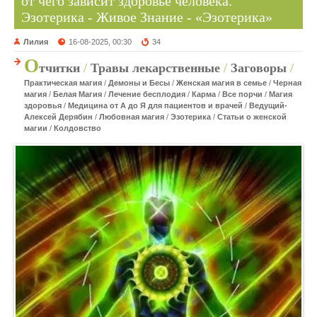
от чего зависит здоровье человека.
Эзотерика - Живое Знание - «Эзотерика»
Лилия
16-08-2025, 00:30
34
О
тчитки
/
Травы лекарственные
/
Заговоры
/
Практическая магия
/
Демоны и Бесы
/
Женская магия в семье
/
Черная
магия
/
Белая Магия
/
Лечение бесплодия
/
Карма
/
Все порчи
/
Магия
здоровья
/
Медицина от А до Я для пациентов и врачей
/
Ведущий-
Алексей Дерябин
/
Любовная магия
/
Эзотерика
/
Статьи о женской
магии
/
Колдовство