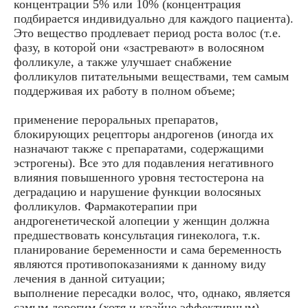
концентрации 5% или 10% (концентрация
подбирается индивидуально для каждого пациента).
Это вещество продлевает период роста волос (т.е.
фазу, в которой они «застревают» в волосяном
фолликуле, а также улучшает снабжение
фолликулов питательными веществами, тем самым
поддерживая их работу в полном объеме;
применение пероральных препаратов,
блокирующих рецепторы андрогенов (иногда их
назначают также с препаратами, содержащими
эстрогены). Все это для подавления негативного
влияния повышенного уровня тестостерона на
деградацию и нарушение функции волосяных
фолликулов. Фармакотерапии при
андрогенетической алопеции у женщин должна
предшествовать консультация гинеколога, т.к.
планирование беременности и сама беременность
являются противопоказаниями к данному виду
лечения в данной ситуации;
выполнение пересадки волос, что, однако, является
самым дорогим (хотя и крайне эффективным)