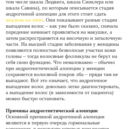
том числе шкала Людвига, шкала Синклера или
шкала Савина), по которым описывается стадия
андрогенной алопеции для этого стоит сдать
анализы на зппп
. Они показывают разные стадии
выпадения волос – как уже было сказано, сначала
поредение начинает проявляться на макушке, а
затем распространяется на височную и затылочную
части. На высшей стадии заболевания у женщины
появляются полностью безволосые участки кожи
головы – тогда волосяные фолликулы не берут на
себя свою функцию. Что немаловажно – обычно
при андрогенетической алопеции у женщин
сохраняется волосяной покров лба – пряди там не
выпадают. Всё это означает, что андрогенное
выпадение волос довольно легко диагностировать,
а выпадение волос (в зависимости от пациента)
можно быстро остановить.
Причины андрогенетической алопеции
Основной причиной андрогенной алопеции
являются в первую очередь гормональные
нарушения, в результате которых повышается