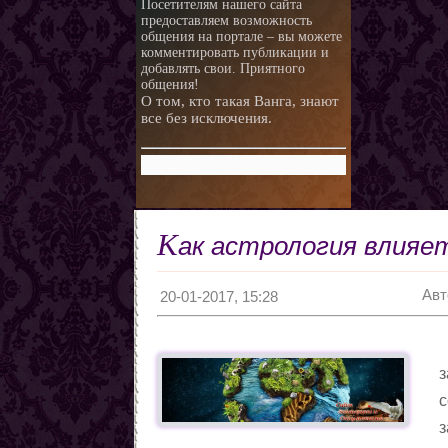
Посетителям нашего сайта
предоставляем возможность
любви.
Любовная ворожба народов
общения на портале – вы можете
мира
Магия и красота
комментировать публикации и
добавлять свои. Приятного
Приворотные зелья
общения!
О том, кто такая Ванга, знают
Как приготовить
все без исключения.
Сексуальные напитки
Законы кармы
Знаки кармы
Молитвы
Молитвы к ангелам дней
К
ак астрология влияе
недели
Любовь и нумерология. Как
правильно выбрать
Как разоблачить мерзавца
Авт
партнера
по знаку Зодиака.
Романтические приметы
20-01-2017, 15:28
Виды Гадания и правила
Хиромантия
з
О действии приворота
с
Проведение ритуалов
з
Любовные привороты