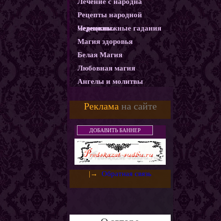
Лечение с народна
Рецепты народной
медецины.
Чернокнижные гадания
Магия здоровья
Белая Магия
Любовная магия
Ангелы и молитвы
Карма
Реклама
на сайте
Магические ритуалы
Демоны и Бесы
ДОБАВИТЬ БАННЕР
Колдовство
Магия защиты
Использование монет как
|→
Обратная связь
амулетов и талисманов
Слияние с деньгами.
Денежный горшочек
Денежная ванна
Золотое денежное