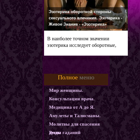
Эзотерика оборотной стороны
сексуального влечения. Эзотерика -
Живое Знание - «Эзотерика»
В наиболее точном значении
эзотерика исследует оборотные,
теневые
Полное
меню
Мир женщины.
Консультации врача.
Медицина от А до Я.
Амулеты и Талисманы.
Молитвы для спасения
души
Виды гаданий