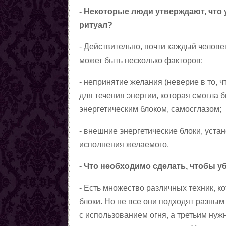
Любовные заговоры
- Некоторые люди утверждают, что 
Противолюбовные заговоры
ритуал?
Методы снятия приворота
Магические приёмы,
- Действительно, почти каждый челове
помогающие вернуть
Вызовы(чтобы человек к
может быть несколько факторов:
любовь
вам явился)
Заговоры, чтобы пришла
- непринятие желания (неверие в то, ч
любовь
Заговоры на возвращение
для течения энергии, которая смогла
любви
Семейная магия
энергетическим блоком, самосглазом;
Цыганская любовная
магия. Талисманы.
Любовные ритуалы и
- внешние энергетические блоки, уста
Амулеты
заговоры чёрной магии
Заговоры на месть
исполнения желаемого.
сопернице
Сексуальная магия
- Что необходимо сделать, чтобы у
Любовная магия по
Северным традициям
Статьи о женской магии
- Есть множество различных техник, к
Статьи о магии
блоки. Но не все они подходят разным
Демонология
с использованием огня, а третьим нужн
Ритуалы и заговоры черной