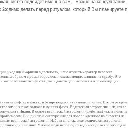
кая чистка подойдет именно вам, - можно на консультации.
еобходимо делать перед ритуалом, который Вы планируете п
ии, уходящей корнями в древность, шанс изучить характер человека
ленным образом в домах гороскопа и оказывающих влияние на судьбу. Это
 как повествовать о фактах, так и давать ценные советы и рекомендации.
анная на цифрах и фактах и базирующаяся на знаниях и логике. В этом разделе
трологии, знаках зодиака и лунных фазах. Ведическая астрология, или, как ее
 популярна в Индии. В основе ведической астрологии (джйотиш) лежит понятие
акрокосмосом. В индийской культуре имя для новорожденного выбирается на
нципам ведической астрологии. Набрав в поисковике ведическая астрология
у древнюю дисциплину. Многие люди используют ведическую астрологию для