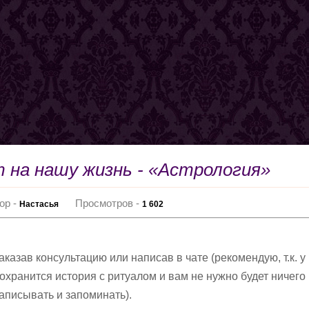
т на нашу жизнь - «Астрология»
ор -
Просмотров -
Настасья
1 602
аказав консультацию
или
написав в чате
(рекомендую, т.к. у
охранится история с ритуалом и вам не нужно будет ничего
аписывать и запоминать).