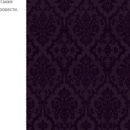
 Также
ровести.