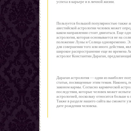
Заговоры от наркомании
успеха в карьере и в личной жизни.
Все порчи
Пользуется большой популярностью также а
авестийской астрологии человек может опре
каком направлении стоит двигаться. Еще од
астрология, которая основывается не на со
положение Луны и Солнца одновременно. Эл
для совершения того или иного действия, яв
широкое распространение еще во времена Ан
астролог Константин Дараган, предлагающи
Дараган астрология — одни из наиболее поп
статьи, посвященные этим темам. Наконец, п
законом кармы. Согласно кармической астро
последствия, которые человек может испытат
астрологией, поскольку относится больше к 
Также в разделе нашего сайта вы сможете уз
дате рождения человека.