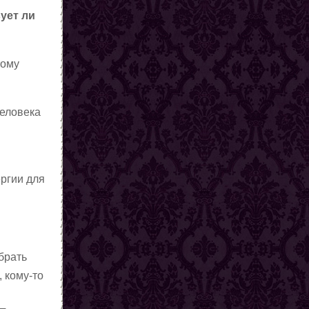
ует ли
тому
человека
ергии для
брать
 кому-то