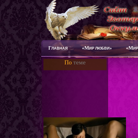
Г
«М
«М
ЛАВНАЯ
ИР ЛЮБВИ»
ИР
По
теме