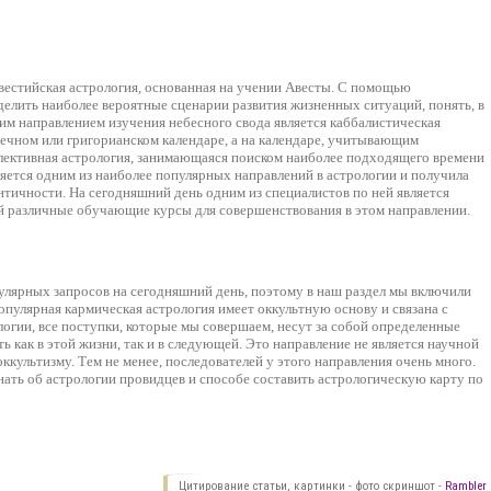
вестийская астрология, основанная на учении Авесты. С помощью
делить наиболее вероятные сценарии развития жизненных ситуаций, понять, в
ним направлением изучения небесного свода является каббалистическая
лнечном или григорианском календаре, а на календаре, учитывающим
ективная астрология, занимающаяся поиском наиболее подходящего времени
ляется одним из наиболее популярных направлений в астрологии и получила
тичности. На сегодняшний день одним из специалистов по ней является
й различные обучающие курсы для совершенствования в этом направлении.
улярных запросов на сегодняшний день, поэтому в наш раздел мы включили
опулярная кармическая астрология имеет оккультную основу и связана с
логии, все поступки, которые мы совершаем, несут за собой определенные
ь как в этой жизни, так и в следующей. Это направление не является научной
оккультизму. Тем не менее, последователей у этого направления очень много.
нать об астрологии провидцев и способе составить астрологическую карту по
Цитирование статьи, картинки - фото скриншот -
Rambler 