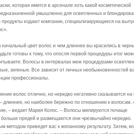
ски, которая имется в арсенале хоть какой косметической
предназначенной умышленно для осветленных и блондиров
е продукты издают компании, специализирующиеся на выпу
ос».
начальный цвет волос и чем длиннее вы красились в черны
удьте готовы к тому, что опосля первой процедуры итог мож
считываете. Волосы в интервалах меж процедурами осветлен
ые, зеленые. Все зависит от личных необыкновенностей 
енции профессионалы.
ение волос отлично, но нередко негативно сказывается на 
 – длиннее, но наиболее бережно по отношению к волосам. 
ие, – ведает Мария Колос. – Волосы мелируются почаще
я больше прядей и размещаются они чрезвычайно нередко.
м методом приведет вас к желанному результату. Затем, ко