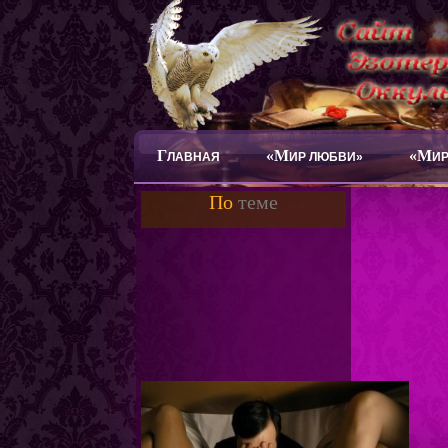
Г
«М
«М
ЛАВНАЯ
ИР ЛЮБВИ»
ИР
По
теме