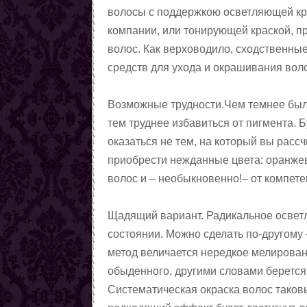
волосы с поддержкою осветляющей кра
магии
Любовные ритуалы,
компании, или тонирующей краской, 
заговоры, привороты
Первые шаги в колдовстве
волос. Как верховодило, сходственны
чёрной магии
Колдовская пирамида
средств для ухода и окрашивания вол
Заговоры
Снять порчу
Возможные трудности.Чем темнее был 
Снять сглаз
тем труднее избавиться от пигмента. Б
Снять проклятия
оказаться не тем, на который вы рас
Отчитки
приобрести нежданные цвета: оранжев
Заговоры от азарта
волос и – необыкновенно!– от компет
Заговоры от алчности
Заговоры от ленности
Щадящий вариант. Радикальное осветл
Заговоры от страха
состоянии. Можно сделать по-другому
Заговоры от алкоголизма
метод величается нередкое мелирован
Шепотки на трезвость
обыденного, другими словами беретс
От детского алкоголизма
Систематическая окраска волос таковы
Заговоры от курения