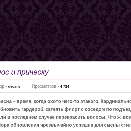
ос и прическу
ор -
Просмотров -
dygane
4 724
есна – время, когда охото чего-то этакого. Кардинальн
бновить гардероб, затеять флирт с соседом по подъезд
ли в последнем случае перекрасить волосы. Что ж, все
Пора обновления чрезвычайно успешна для смены стиля