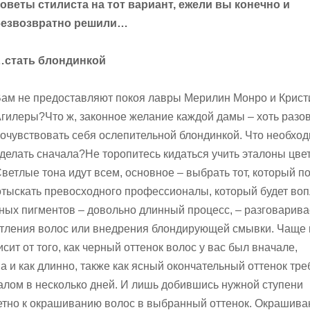
оветы стилиста на тот вариант, ежели вы конечно и
безвозвратно решили…
…стать блондинкой
ам не предоставляют покоя лавры Мерилин Монро и Крис
гилеры?Что ж, законное желание каждой дамы – хоть разов
очувствовать себя ослепительной блондинкой. Что необхо
делать сначала?Не торопитесь кидаться учить эталоны цве
ветлые тона идут всем, основное – выбрать тот, который п
отыскать превосходного профессионалы, который будет во
рных пигментов – довольно длинный процесс, – разговарив
етления волос или внедрения блондирующей смывки. Чаще 
сит от того, как черный оттенок волос у вас был вначале,
 и как длинно, также как ясный окончательный оттенок тре
лом в несколько дней. И лишь добившись нужной ступени
етно к окрашиванию волос в выбранный оттенок. Окрашива