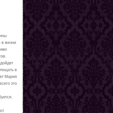
тины
 в жизни
димо
тов.
одойдет
площать в
ает Мария
всего это
буется.
ют