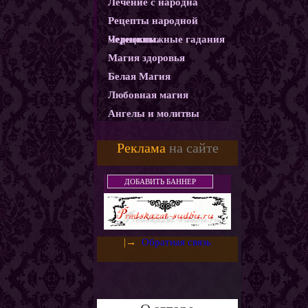
Лечение с народна
Рецепты народной
медецины.
Чернокнижные гадания
Магия здоровья
Белая Магия
Любовная магия
Ангелы и молитвы
Карма
Реклама
на сайте
Магические ритуалы
Демоны и Бесы
ДОБАВИТЬ БАННЕР
Колдовство
Магия защиты
Использование монет как
|→
Обратная связь
амулетов и талисманов
Слияние с деньгами.
Денежный горшочек
Денежная ванна
Золотое денежное