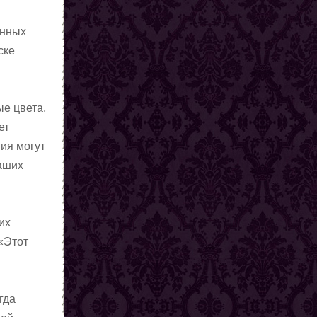
анных
ске
е цвета,
ет
ия могут
ваших
их
«Этот
гда