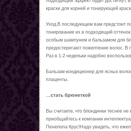
подходящий эффект будет достигнут, 
Заговоры от наркомании
краски для корней и тонирующей крас
Все порчи
Уход.В последующем вам предстоит п
тонирование их в подходящий оттенок
особым шампунем и бальзамом для бл
предостерегают пожелтение волос. В 
Раз в 1-2 недельки надобно воспольз
Бальзам-кондиционер для ясных волос
плаценты.
…стать брюнеткой
Вы считаете, что блондинки теснее не
приобщайтесь к компании интеллектуал
Пенелопа Крус!Надо увидеть, что еже