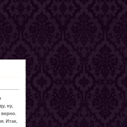
о
у, ну,
 верно.
. Итак,