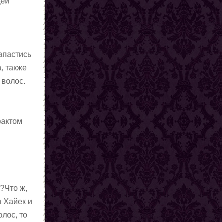
щей
апастись
, также
 волос.
рактом
?Что ж,
а Хайек и
лос, то