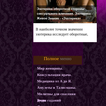
Эзотерика оборотной стороны
сексуального влечения. Эзотерика -
Живое Знание - «Эзотерика»
В наиболее точном значении
эзотерика исследует оборотные,
теневые
Полное
меню
Мир женщины.
Консультации врача.
Медицина от А до Я.
Амулеты и Талисманы.
Молитвы для спасения
души
Виды гаданий