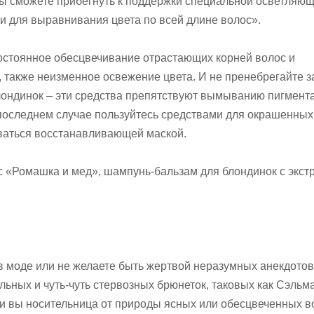
вы сможете прибегнуть к поддержки специальной осветляю
ки для выравнивания цвета по всей длине волос».
остоянное обесцвечивание отрастающих корней волос и
, также неизменное освежение цвета. И не пренебрегайте з
ондинок – эти средства препятствуют вымыванию пигмента
последнем случае пользуйтесь средствами для окрашенных
оваться восстанавливающей маской.
 «Ромашка и мед», шампунь-бальзам для блондинок с экст
 в моде или не желаете быть жертвой неразумных анекдотов
ьных и чуть-чуть стервозных брюнеток, таковых как Сэльм
ли вы носительница от природы ясных или обесцвеченных во