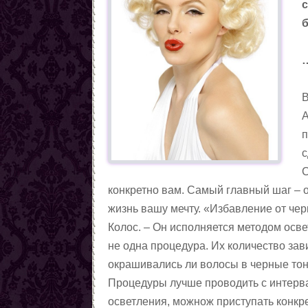
с
Любовные заговоры
Противолюбовные заговоры
Методы снятия приворота
Магические приёмы,
помогающие вернуть
Вызовы(чтобы человек к
В
любовь
вам явился)
Заговоры, чтобы пришла
А
любовь
Заговоры на возвращение
п
любви
Семейная магия
с
Цыганская любовная
С
магия. Талисманы.
Любовные ритуалы и
конкретно вам. Самый главный шаг – 
Амулеты
заговоры чёрной магии
Заговоры на месть
жизнь вашу мечту. «Избавление от че
сопернице
Сексуальная магия
Колос. – Он исполняется методом осв
Любовная магия по
не одна процедура. Их количество зави
Северным традициям
Статьи о женской магии
окрашивались ли волосы в черные тона
Статьи о магии
Процедуры лучше проводить с интерва
Демонология
осветления, можнож приступать конкр
Ритуалы и заговоры черной