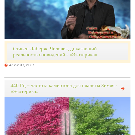
Стивен Лаберж. Человек, доказавший
реальность сновидений - «Эзотерика»
4-12-2017, 21:07
440 Гц – частота камертона для планеты Земля -
«Эзотерика»