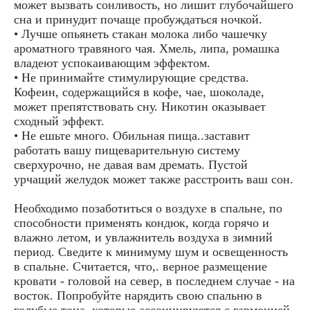
может вызвать сонливость, но лишит глубочайшего
сна и принудит почаще пробуждаться ночкой.
• Лучше опьянеть стакан молока либо чашечку
ароматного травяного чая. Хмель, липа, ромашка
владеют успокаивающим эффектом.
• Не принимайте стимулирующие средства.
Кофеин, содержащийся в кофе, чае, шоколаде,
может препятствовать сну. Никотин оказывает
сходный эффект.
• Не ешьте много. Обильная пища..заставит
работать вашу пищеварительную систему
сверхурочно, не давая вам дремать. Пустой
урчащий желудок может также расстроить ваш сон.
Необходимо позаботиться о воздухе в спальне, по
способности применять кондюк, когда горячо и
влажно летом, и увлажнитель воздуха в зимний
период. Сведите к минимуму шум и освещенность
в спальне. Считается, что,. верное размещение
кровати - головой на север, в последнем случае - на
восток. Попробуйте нарядить свою спальню в
голубые тона, которые ассоциируются с гармонией