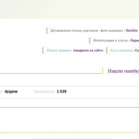
Цитирование статьи, картинки - фото скриншот -
Rambler 
Иллюстрация к статье -
Яндек
Общие правила
поведения на сайте.
Есть вопросы.
На
Нашли ошибк
dygane
1 039
р -
Просмотров -