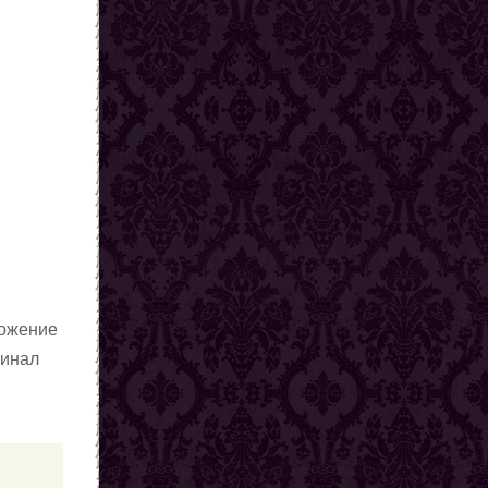
ложение
гинал