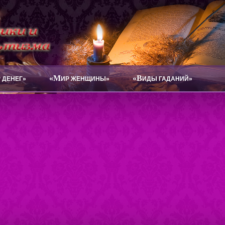
«М
«В
 ДЕНЕГ»
ИР ЖЕНЩИНЫ»
ИДЫ ГАДАНИЙ»