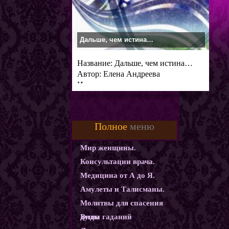
Дальше, чем истина…
Название: Дальше, чем истина…
Автор: Елена Андреева
Издательство:
Полное
меню
Мир женщины.
Консультации врача.
Медицина от А до Я.
Амулеты и Талисманы.
Молитвы для спасения
души
Виды гаданий