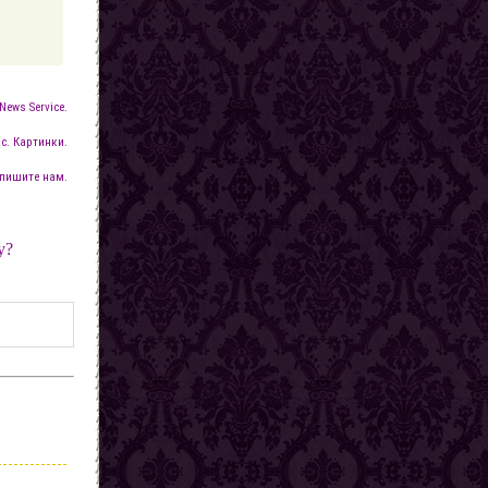
News Service.
с. Картинки.
пишите нам.
у?