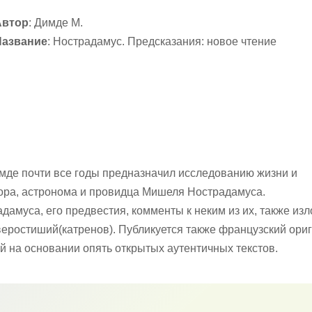
Автор
: Димде М.
Название
: Нострадамус. Предсказания: новое чтение
де почти все годы предназначил исследованию жизни и
тора, астронома и провидца Мишеля Нострадамуса.
дамуса, его предвестия, комменты к неким из их, также из
еростиший(катренов). Публикуется также французский ори
й на основании опять открытых аутентичных текстов.