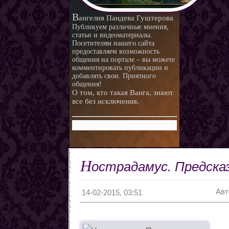
любви.
Любовная ворожба народов
В
ангелия Пандева Гуштерова
мира
Магия и красота
Публикуем различные мнения,
статьи и видеоматериалы.
Приворотные зелья
Посетителям нашего сайта
предоставляем возможность
Как приготовить
общения на портале – вы можете
Сексуальные напитки
Законы кармы
комментировать публикации и
добавлять свои. Приятного
Знаки кармы
общения!
О том, кто такая Ванга, знают
Молитвы
все без исключения.
Молитвы к ангелам дней
недели
Любовь и нумерология. Как
правильно выбрать
Как разоблачить мерзавца
партнера
по знаку Зодиака.
Романтические приметы
Н
острадамус. Предска
Виды Гадания и правила
Хиромантия
Авт
О действии приворота
14-02-2015, 03:51
Проведение ритуалов
Любовные привороты