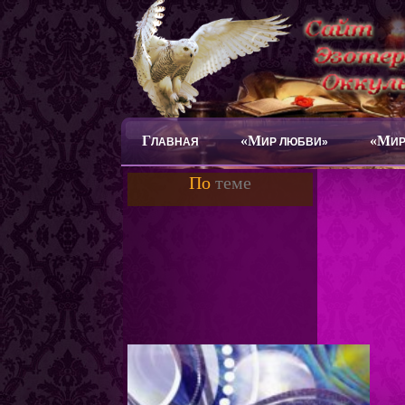
Г
«М
«М
ЛАВНАЯ
ИР ЛЮБВИ»
ИР
По
теме