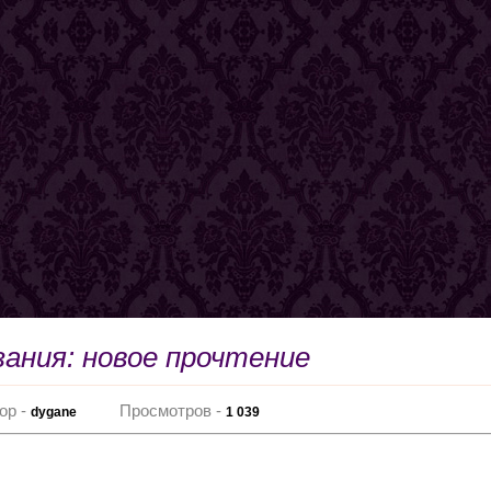
зания: новое прочтение
ор -
Просмотров -
dygane
1 039