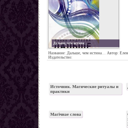
Заговоры от наркомании
Все порчи
Дальше, чем истина…
Название: Дальше, чем истина… Автор: Еле
Издательство:
Источник. Магические ритуалы и
практики
Магічнае слова