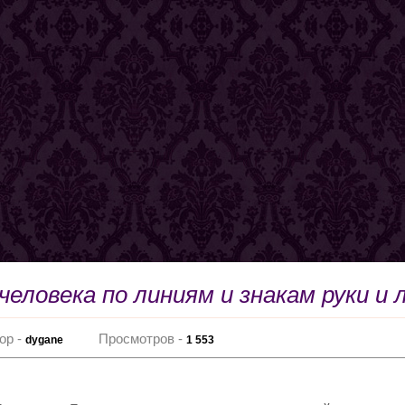
человека по линиям и знакам руки и 
ор -
Просмотров -
dygane
1 553