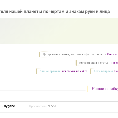
еля нашей планеты по чертам и знакам руки и лица
Цитирование статьи, картинки - фото скриншот -
Rambler 
Иллюстрация к статье -
Яндек
Общие правила
поведения на сайте.
Есть вопросы.
На
Нашли ошибк
dygane
1 553
р -
Просмотров -