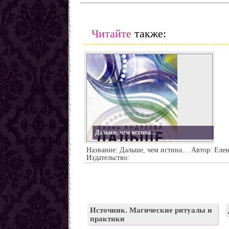
Заговоры от наркомании
Все порчи
Читайте
также:
Дальше, чем истина…
Название: Дальше, чем истина… Автор: Еле
Издательство:
Источник. Магические ритуалы и
практики