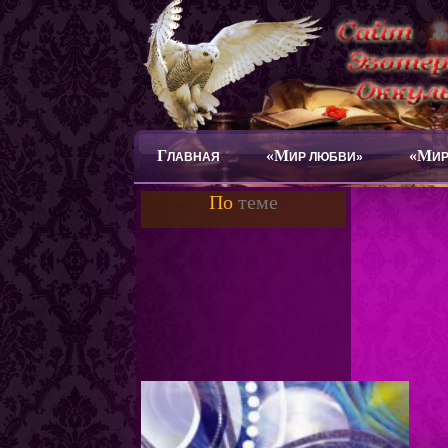
Г
«М
«М
ЛАВНАЯ
ИР ЛЮБВИ»
ИР
По
теме