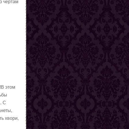
о чертам
!В этом
дьбы
. С
анеты,
ть хвори,