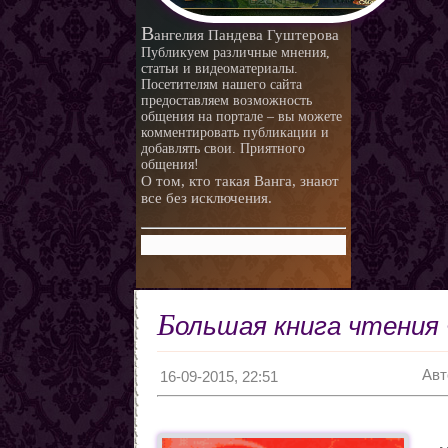
любви.
Любовная ворожба народов
В
ангелия Пандева Гуштерова
мира
Магия и красота
Публикуем различные мнения,
статьи и видеоматериалы.
Приворотные зелья
Посетителям нашего сайта
предоставляем возможность
Как приготовить
общения на портале – вы можете
Сексуальные напитки
Законы кармы
комментировать публикации и
добавлять свои. Приятного
Знаки кармы
общения!
О том, кто такая Ванга, знают
Молитвы
все без исключения.
Молитвы к ангелам дней
недели
Любовь и нумерология. Как
правильно выбрать
Как разоблачить мерзавца
партнера
по знаку Зодиака.
Романтические приметы
Б
ольшая книга чтения 
Виды Гадания и правила
Хиромантия
Авт
О действии приворота
16-09-2015, 22:51
Проведение ритуалов
Любовные привороты