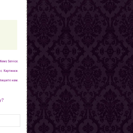
News Service.
с. Картинки.
пишите нам.
у?