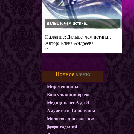
Дальше, чем истина…
Название: Дальше, чем истина…
Автор: Елена Андреева
Издательство:
Полное
меню
Мир женщины.
Консультации врача.
Медицина от А до Я.
Амулеты и Талисманы.
Молитвы для спасения
души
Виды гаданий