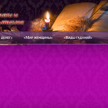
«М
«В
 ДЕНЕГ»
ИР ЖЕНЩИНЫ»
ИДЫ ГАДАНИЙ»