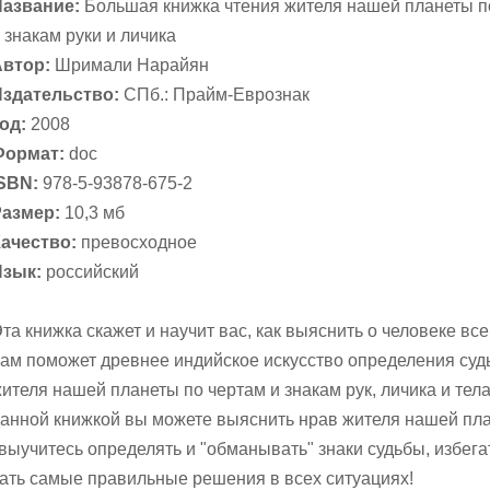
Название:
Большая книжка чтения жителя нашей планеты п
 знакам руки и личика
Автор:
Шримали Нарайян
Издательство:
СПб.: Прайм-Еврознак
од:
2008
Формат:
doc
ISBN:
978-5-93878-675-2
Размер:
10,3 мб
Качество:
превосходное
Язык:
российский
та книжка скажет и научит вас, как выяснить о человеке все
ам поможет древнее индийское искусство определения су
ителя нашей планеты по чертам и знакам рук, личика и тела
анной книжкой вы можете выяснить нрав жителя нашей пл
 выучитесь определять и "обманывать" знаки судьбы, избега
мать самые правильные решения в всех ситуациях!