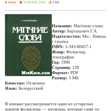
Kobra
13-09-2015, 13:50
1 424
Название:
Магічнае слова
Автор:
Барташэвіч Г.А.
Издательство:
Мн.: Навука
і тэхніка
ISBN:
5-343-00457-1
Жанр:
Фольклор,
этнография
Год:
1990
Страниц:
128
Формат:
PDF
Размер:
3 МБ
Качество:
Отличное
Язык:
Белорусский
В книжке рассматривается один из устарелых
жанров фольклора — заговоры, которые сами по