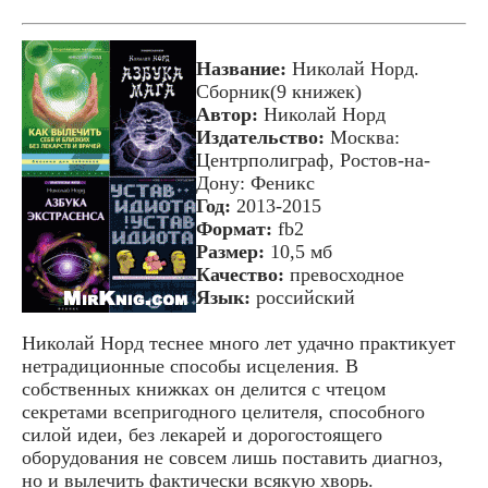
Название:
Николай Норд.
Сборник(9 книжек)
Автор:
Николай Норд
Издательство:
Москва:
Центрполиграф, Ростов-на-
Дону: Феникс
Год:
2013-2015
Формат:
fb2
Размер:
10,5 мб
Качество:
превосходное
Язык:
российский
Николай Норд теснее много лет удачно практикует
нетрадиционные способы исцеления. В
собственных книжках он делится с чтецом
секретами всепригодного целителя, способного
силой идеи, без лекарей и дорогостоящего
оборудования не совсем лишь поставить диагноз,
но и вылечить фактически всякую хворь.