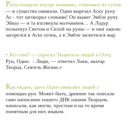
Р
уны входили внутрь неживых, становясь их сутью
— и существа оживали. Один вырезал Аску руну
Ас - тот заговорил словами! Он выжег Эмбле руну
Эйваз — и та взглянула молчанием… А Лодур
полыхнул Светом и Силой на руны — и они ожили:
загорелся в Аске огонь, а в Эмбле засветился жар.
-
Кто они? — спросил Творитель людей и Отец
Рун, Один. - Люди, — ответил Локи, аватар
Творца, Сеятель Жизни.»
К
ак видим, здесь Один оживляет людей с
помощью рун. Может быть, древние так описали
само написание нашего ДНК нашим Творцом,
написали, как могли, простым и на то время
понятным для них языком.