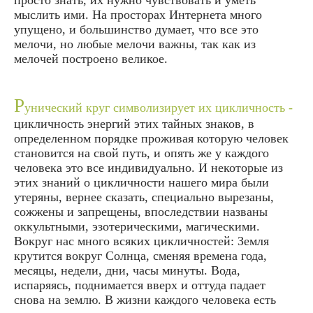
просто знать, их нужно чувствовать и уметь
мыслить ими. На просторах Интернета много
упущено, и большинство думает, что все это
мелочи, но любые мелочи важны, так как из
мелочей построено великое.
Р
унический круг символизирует их цикличность -
цикличность энергий этих тайных знаков, в
определенном порядке проживая которую человек
становится на свой путь, и опять же у каждого
человека это все индивидуально. И некоторые из
этих знаний о цикличности нашего мира были
утеряны, вернее сказать, специально вырезаны,
сожжены и запрещены, впоследствии названы
оккультными, эзотерическими, магическими.
Вокруг нас много всяких цикличностей: Земля
крутится вокруг Солнца, сменяя времена года,
месяцы, недели, дни, часы минуты. Вода,
испаряясь, поднимается вверх и оттуда падает
снова на землю. В жизни каждого человека есть