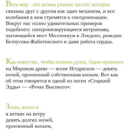
В
есь мир - это волны разных частот, которые
связаны друг с другом как один механизм, и все
колебания в нем стремятся к синхронизации.
Вокруг нас полно удивительных примеров
подобного: синхронизирующиеся метрономы,
шатающийся мост Миллениум в Лондоне, реакции
Белоусова-Жаботинского и даже работа сердца.
К
ак известно, чтобы познать руны, Один провисел
на Мировом древе — ясене Иггдрасиль — девять
ночей, пронзенный собственным копьем. Вот как
об этом говорится в одной из песен «Старшей
Эдды» — «Речах Высокого»:
З
наю, висел я
в ветвях на ветру
девять долгих ночей,
пронзенный копьем,