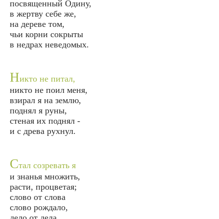
посвященный Одину,
в жертву себе же,
на дереве том,
чьи корни сокрыты
в недрах неведомых.
Н
икто не питал,
никто не поил меня,
взирал я на землю,
поднял я руны,
стеная их поднял -
и с древа рухнул.
С
тал созревать я
и знанья множить,
расти, процветая;
слово от слова
слово рождало,
дело от дела