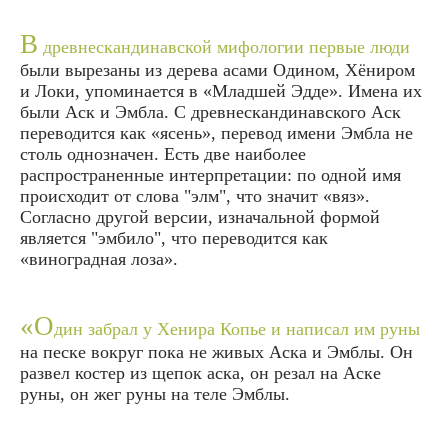
В
древнескандинавской мифологии первые люди
были вырезаны из дерева асами Одином, Хёниром
и Локи, упоминается в «Младшей Эдде». Имена их
были Аск и Эмбла. С древнескандинавского Аск
переводится как «ясень», перевод имени Эмбла не
столь однозначен. Есть две наиболее
распространенные интерпретации: по одной имя
происходит от слова "элм", что значит «вяз».
Согласно другой версии, изначальной формой
является "эмбило", что переводится как
«виноградная лоза».
«О
дин забрал у Хенира Копье и написал им руны
на песке вокруг пока не живых Аска и Эмблы. Он
развел костер из щепок аска, он резал на Аске
руны, он жег руны на теле Эмблы.