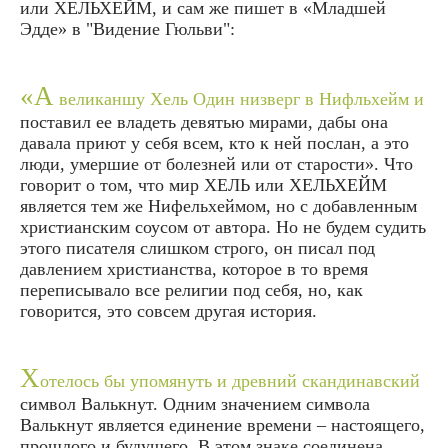
или ХЕЛЬХЕЙМ, и сам же пишет в «Младшей
Эдде» в "Видение Гюльви":
«А
великаншу
Хель
Один низверг в
Нифльхейм
и
поставил ее владеть девятью мирами, дабы она
давала приют у себя всем, кто к ней послан, а это
люди, умершие от болезней или от старости».
Что
говорит о том, что мир ХЕЛЬ или ХЕЛЬХЕЙМ
является тем же Нифельхеймом, но с добавленным
христианским соусом от автора. Но не будем судить
этого писателя слишком строго, он писал под
давлением христианства, которое в то время
переписывало все религии под себя, но, как
говорится, это совсем другая история.
Х
отелось бы упомянуть и древний скандинавский
символ Валькнут. Одним значением символа
Валькнут является единение времени – настоящего,
прошлого и будущего. В этом знаке соединена