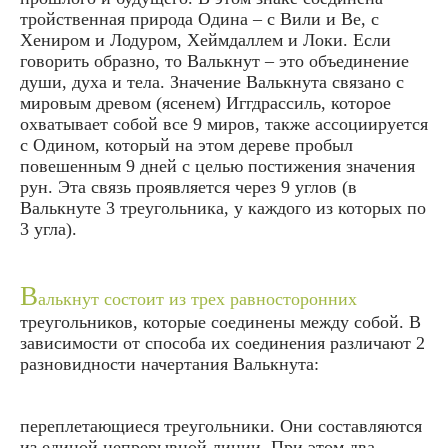
тройственная природа Одина – с Вили и Ве, с
Хениром и Лодуром, Хеймдаллем и Локи. Если
говорить образно, то Валькнут – это объединение
души, духа и тела. Значение Валькнута связано с
мировым древом (ясенем) Иггдрассиль, которое
охватывает собой все 9 миров, также ассоциируется
с Одином, который на этом дереве пробыл
повешенным 9 дней с целью постижения значения
рун. Эта связь проявляется через 9 углов (в
Валькнуте 3 треугольника, у каждого из которых по
3 угла).
В
алькнут состоит из трех равносторонних
треугольников, которые соединены между собой. В
зависимости от способа их соединения различают 2
разновидности начертания Валькнута:
переплетающиеся треугольники. Они составляются
из единой непрерывной линии. При этом два