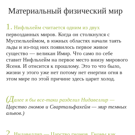
Материальный физический мир
1.
Нифльхейм считается одним из двух
первозданных миров. Когда он столкнулся с
Муспельхеймом, в южных областях начали таять
льды и из-под них появилось первое живое
существо — великан Имир. Что само по себе
ставит Нифльхейм на первое место внизу мирового
Ясеня. И отнсится к прошлому. Это то что было,
жизни у этого уже нет потому нет енергии огня в
этом мире по этой причине здесь царит холод.
(Д
алее я бы все-таки разделил Нидавеллир —
Царство гномов и Свартальфахейм — мир темных
альвов.)
2.
Нидавеллир — Царство гномов. Гномы как