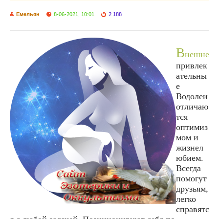
Емельян
8-06-2021, 10:01
2 188
В
нешне
привлек
ательны
е
Водолеи
отличаю
тся
оптимиз
мом и
жизнел
юбием.
Всегда
помогут
друзьям,
легко
справятс