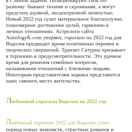
я с любой задачей. Позиционируют себя по-
разному: бывают тихими и скромными, а могут
предстать шумной, эксцентричной личностью.
Новый 2022 год сулит материальное благополучие,
планомерное достижение целей, гармонию в
личных отношениях. Астрологи сайта
AstrologyK.com уверяют, гороскоп на 2022 год для
Водолея предвидит время позитивных перемен и
творческих свершений. Транзит Сатурна призывает
к терпению и предусмотрительности. Это удачное
время для решения семейных вопросов,
налаживания отношений с близкими людьми.
Некоторым представителям зодиака представится
шанс сменить место жительства.
Л
юбовный гороскоп Водолея на 2022 год
Л
юбовный гороскоп 2022 для Водолея сулит
период новых знакомств, страстных романов и