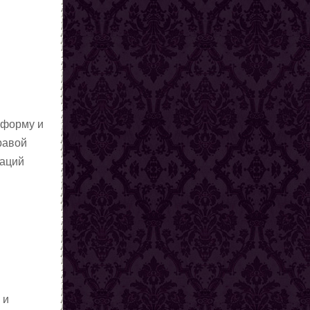
 форму и
равой
раций
 и