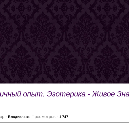
Личный опыт. Эзотерика - Живое Зна
ор -
Просмотров -
Владислава
1 747