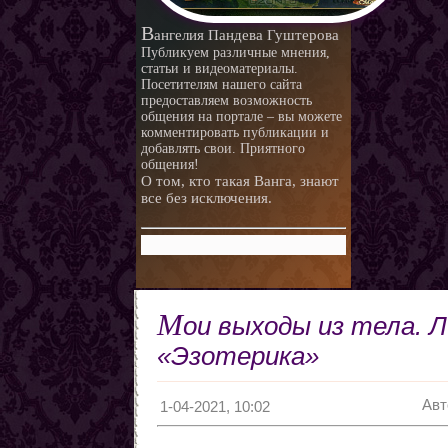
любви.
Любовная ворожба народов
В
ангелия Пандева Гуштерова
мира
Магия и красота
Публикуем различные мнения,
статьи и видеоматериалы.
Приворотные зелья
Посетителям нашего сайта
предоставляем возможность
Как приготовить
общения на портале – вы можете
Сексуальные напитки
Законы кармы
комментировать публикации и
добавлять свои. Приятного
Знаки кармы
общения!
О том, кто такая Ванга, знают
Молитвы
все без исключения.
Молитвы к ангелам дней
недели
Любовь и нумерология. Как
правильно выбрать
Как разоблачить мерзавца
партнера
по знаку Зодиака.
Романтические приметы
М
ои выходы из тела. 
Виды Гадания и правила
Хиромантия
«Эзотерика»
О действии приворота
Проведение ритуалов
Авт
1-04-2021, 10:02
Любовные привороты