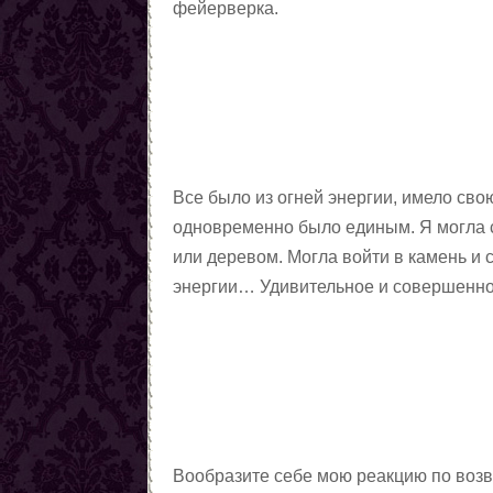
Заговоры от наркомании
фейерверка.
Все порчи
Все было из огней энергии, имело сво
одновременно было единым. Я могла с
или деревом. Могла войти в камень и 
энергии… Удивительное и совершенн
Вообразите себе мою реакцию по возвр