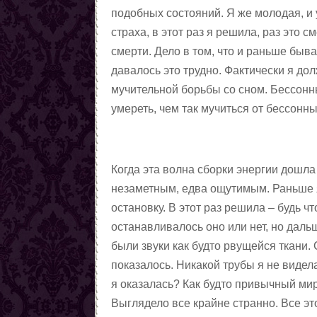
подобных состояний. Я же молодая, и 
магии
Любовные ритуалы,
страха, в этот раз я решила, раз это 
заговоры, привороты
Первые шаги в колдовстве
смерти. Дело в том, что и раньше быв
чёрной магии
Колдовская пирамида
давалось это трудно. Фактически я до
Заговоры
мучительной борьбы со сном. Бессонн
Снять порчу
умереть, чем так мучиться от бессонны
Снять сглаз
Снять проклятия
Отчитки
Заговоры от азарта
Когда эта волна сборки энергии дошла
Заговоры от алчности
незаметным, едва ощутимым. Раньше я 
Заговоры от ленности
остановку. В этот раз решила – будь ч
Заговоры от страха
останавливалось оно или нет, но даль
Заговоры от алкоголизма
были звуки как будто рвущейся ткани.
Шепотки на трезвость
показалось. Никакой трубы я не видела
От детского алкоголизма
я оказалась? Как будто привычный мир 
Заговоры от курения
Выглядело все крайне странно. Все э