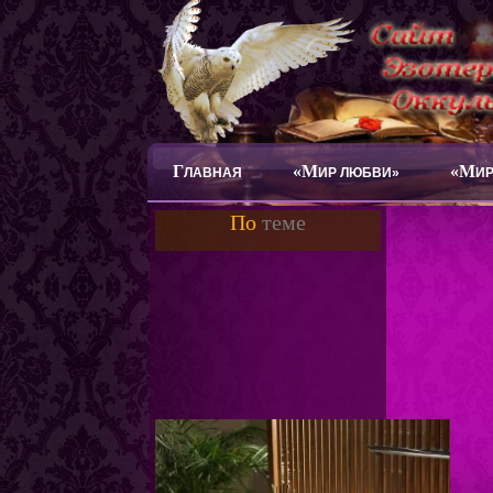
Г
«М
«М
ЛАВНАЯ
ИР ЛЮБВИ»
ИР
По
теме