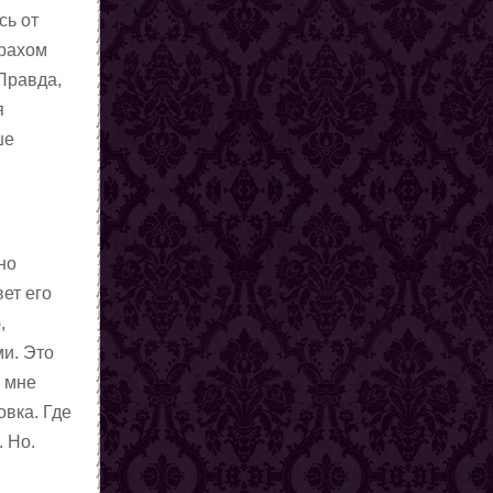
сь от
трахом
 Правда,
я
ше
но
ет его
,
ми. Это
к мне
овка. Где
. Но.