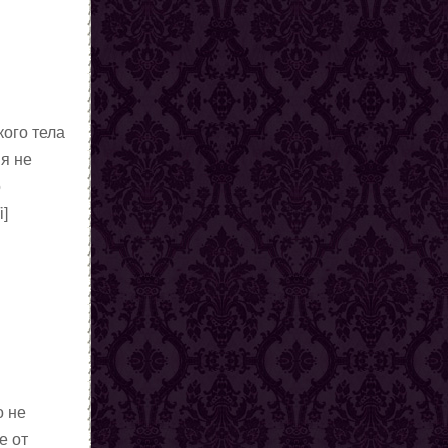
кого тела
ия не
о
i]
о не
е от