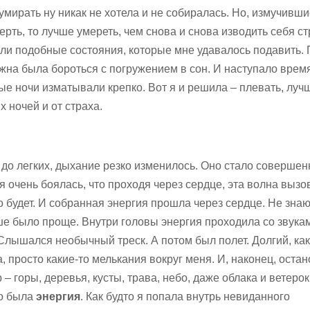
умирать ну никак не хотела и не собиралась. Но, измучивши
смерть, то лучше умереть, чем снова и снова изводить себя с
али подобные состояния, которые мне удавалось подавить.
лжна была бороться с погружением в сон. И наступало врем
ые ночи изматывали крепко. Вот я и решила – плевать, луч
х ночей и от страха.
 до легких, дыхание резко изменилось. Оно стало совершен
очень боялась, что проходя через сердце, эта волна вызов
то будет. И собранная энергия прошла через сердце. Не знаю
ше было проще. Внутри головы энергия проходила со звука
 Слышался необычный треск. А потом был полет. Долгий, ка
, просто какие-то мелькания вокруг меня. И, наконец, остан
– горы, деревья, кусты, трава, небо, даже облака и ветерок
то была
энергия
. Как будто я попала внутрь невиданного