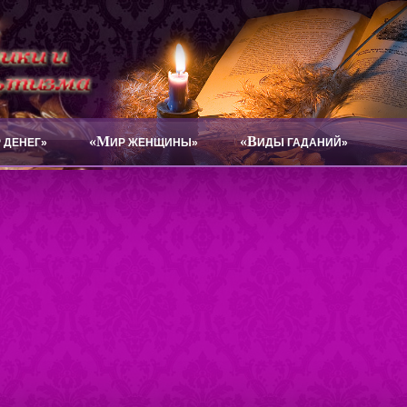
«М
«В
 ДЕНЕГ»
ИР ЖЕНЩИНЫ»
ИДЫ ГАДАНИЙ»