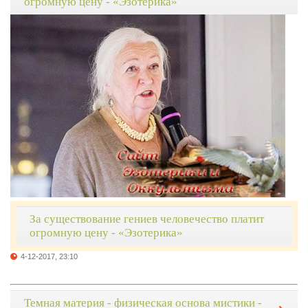
огромную цену - «Эзотерика»
За существование гениев человечество платит
огромную цену - «Эзотерика»
4-12-2017, 23:10
Темная материя - физическая основа мистики -