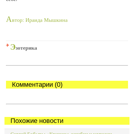
А
втор: Ираида Мышкина
Э
зотерика
Комментарии (0)
Похожие новости