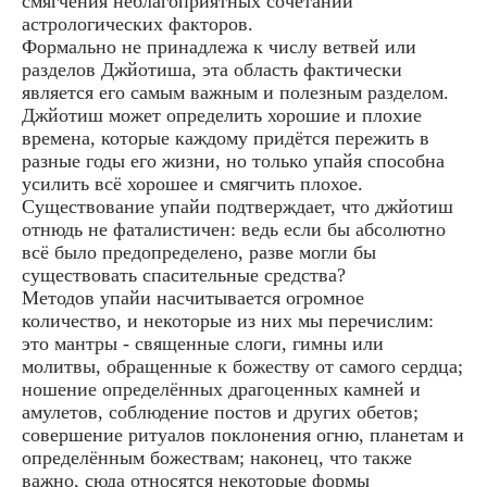
смягчения неблагоприятных сочетаний
астрологических факторов.
Формально не принадлежа к числу ветвей или
разделов Джйотиша, эта область фактически
является его самым важным и полезным разделом.
Джйотиш может определить хорошие и плохие
времена, которые каждому придётся пережить в
разные годы его жизни, но только упайя способна
усилить всё хорошее и смягчить плохое.
Существование упайи подтверждает, что джйотиш
отнюдь не фаталистичен: ведь если бы абсолютно
всё было предопределено, разве могли бы
существовать спасительные средства?
Методов упайи насчитывается огромное
количество, и некоторые из них мы перечислим:
это мантры - священные слоги, гимны или
молитвы, обращенные к божеству от самого сердца;
ношение определённых драгоценных камней и
амулетов, соблюдение постов и других обетов;
совершение ритуалов поклонения огню, планетам и
определённым божествам; наконец, что также
важно, сюда относятся некоторые формы