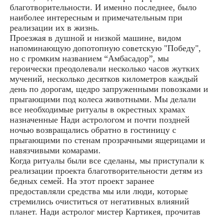
благотворительности. И именно последнее, было
наиболее интересным и примечательным при
реализации их в жизнь.
Проезжая в душной и низкой машине, видом
напоминающую допотопную советскую "Победу",
но с громким названием “Амбасадор”, мы
героически преодолевали несколько часов жутких
мучений, несколько десятков километров каждый
день по дорогам, щедро запруженными повозками и
прыгающими под колеса животными. Мы делали
все необходимые ритуалы в окрестных храмах
назначенные Нади астрологом и почти поздней
ночью возвращались обратно в гостиницу с
прыгающими по стенам прозрачными ящерицами и
навязчивыми комарами.
Когда ритуалы были все сделаны, мы приступали к
реализации проекта благотворительности детям из
бедных семей. На этот проект заранее
предоставляли средства мы или люди, которые
стремились очиститься от негативных влияний
планет. Нади астролог мистер Картикея, прочитав