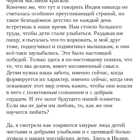
черной масляной краской.
Конечно же, что тут и говорить Индия никогда не
считалась особенно преуспевающей страной, но
такое безнадёжное детство не каждый день
встретишь в наше время. Нам стоило большого
труда, чтобы дети стали улыбаться. Раздавая им
пищу, я пыталась что-то ворковать, и мой друг
тоже, подшучивал и подмигивал малышкам, и они
всё-таки заулыбались. Это было настоящей
победой. Только здесь я по-настоящему поняла, что
то, что мы делаем, имеет несомненный смысл.
Детям нужна наша забота, именно сейчас, когда
формируется их характер, именно сейчас, когда они
осваивают этот мир очень важно, чтобы они вошли
в него с позитивным сознанием и с добрым
сердцем. И это залог будущего нашей планеты.
Если мы не даём им любовь, то, как же они
научатся любить?
Да, я смотрела как озаряются хмурые лица детей
чистыми и добрыми улыбками и с щемящей болью
думала о наших российских детях. Здесь в Индии,