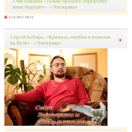
Стив Павлина «Только прошлое определяет
ваше будущее» - «Эзотерика»
5-12-2017, 00:13
Сергей Бобырь: «Кризисы, ошибки и иллюзии
на Пути» - «Эзотерика»