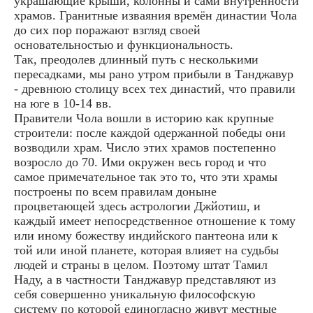
украшающие крыши, колонны и сами внутренности
храмов. Гранитные изваяния времён династии Чола
до сих пор поражают взгляд своей
основательностью и функциональность.
Так, преодолев длинный путь с несколькими
пересадками, мы рано утром прибыли в Танджавур
- древнюю столицу всех тех династий, что правили
на юге в 10-14 вв.
Правители Чола вошли в историю как крупные
строители: после каждой одержанной победы они
возводили храм. Число этих храмов постепенно
возросло до 70. Ими окружен весь город и что
самое примечательное так это то, что эти храмы
построены по всем правилам доныне
процветающей здесь астрологии Джйотиш, и
каждый имеет непосредственное отношение к тому
или иному божеству индийского пантеона или к
той или иной планете, которая влияет на судьбы
людей и страны в целом. Поэтому штат Тамил
Наду, а в частности Танджавур представляют из
себя совершенно уникальную философскую
систему по которой единогласно живут местные