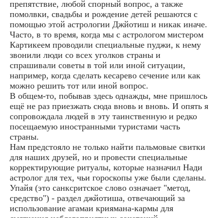
препятствие, любой спорный вопрос, а также
помолвки, свадьбы и рождение детей решаются с
помощью этой астрологии Джйотиш и никак иначе.
Часто, в то время, когда мы с астрологом мистером
Картикеем проводили специальные пуджи, к нему
звонили люди со всех уголков страны и
спрашивали советы в той или иной ситуации,
например, когда сделать кесарево сечение или как
можно решить тот или иной вопрос.
В общем-то, побывав здесь однажды, мне пришлось
ещё не раз приезжать сюда вновь и вновь. И опять я
сопровождала людей в эту таинственную и редко
посещаемую иностранными туристами часть
страны.
Нам предстояло не только найти пальмовые свитки
для наших друзей, но и провести специальные
корректирующие ритуалы, которые назначил Нади
астролог для тех, чьи гороскопы уже были сделаны.
Упайя (это санксритское слово означает "метод,
средство") - раздел джйотиша, отвечающий за
использование агамаи криямана-кармы для