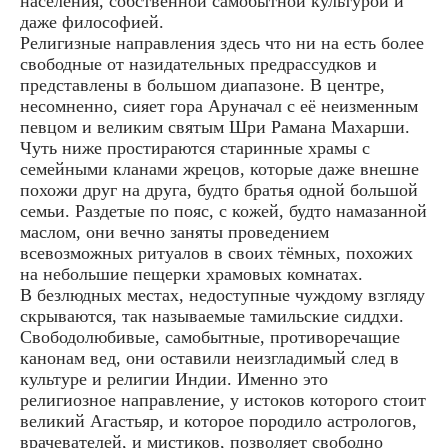
населения, собственной самобытной культурой и
даже философией.
Религизные направления здесь что ни на есть более
свободные от назидательных предрассудков и
представлены в большом диапазоне. В центре,
несомненно, сияет гора Аруначал с её неизменным
певцом и великим святым Шри Рамана Махарши.
Чуть ниже простираются старинные храмы с
семейными кланами жрецов, которые даже внешне
похожи друг на друга, будто братья одной большой
семьи. Раздетые по пояс, с кожей, будто намазанной
маслом, они вечно заняты проведением
всевозможных ритуалов в своих тёмных, похожих
на небольшие пещерки храмовых комнатах.
В безлюдных местах, недоступные чуждому взгляду
скрываются, так называемые тамильские сиддхи.
Свободолюбивые, самобытные, противоречащие
канонам вед, они оставили неизгладимый след в
культуре и религии Индии. Именно это
религиозное направление, у истоков которого стоит
великий Агастьяр, и которое породило астрологов,
врачевателей, и мистиков, позволяет свободно