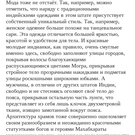
Мода тоже не отстаёт. Так, например, можно
отметить, что наряду с традиционными
индийскими одеждами в этом штате присутствует
собственный уникальный стиль. Так, например,
женское одеяние больше похоже на танцевальное
сари. Эта одежда отличается большей яркостью,
красотой и удобством для тела. И красивые
молодые индианки, как правило, очень смуглые
именно здесь, свободно заполняют улицы городов,
покрывая волосы благоухающими
распускающимися цветами Могра, прикрывая
стройное тело прозрачными накидками и подметая
улицы роскошными широкими юбками. А
мужчины, в отличии от других штатов Индии,
свободно и не стесняясь оголяют своё тело до
пояса, прикрывая остальную часть лунги, что
представляет из себя лишь клочок двухметровой
ткани, изящно замотанной вокруг пояса.
Архитектура храмов тоже совершенно ошеломляет
своим разнообразием и неожиданно красочными
статуэтками богов и героями Махабхараты