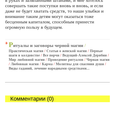
в руках и заляпанными штанами, и мне хотелось
совершать такие поступки вновь и вновь, и если
даже не будет хватать средств, то наши улыбки и
внимание таким детям могут оказаться тоже
бесценным капиталом, способным принести
огромную пользу в будущем.
Р
итуалы и заговоры черной магии
/
Практическая магия
/
Статьи о женской магии
/
Первые
шаги в колдовстве
/
Все порчи
/
Ведущий-Алексей Дерябин
/
Мир любовной магии
/
Проведение ритуалов
/
Черная магия
/
Любовная магия
/
Карма
/
Молитвы для спасения души
/
Виды гаданий, лечение народными средствами...
Комментарии (0)