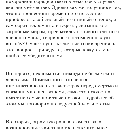
похоронной обрядностью и в некоторых случаях
являлись её частью. Однако как же получилось так,
что по прошествии времени это искусство
приобрело такой сильный негативный оттенок, а
сам образ некроманта из жреца, связанного с
загробным миром, превратился в этакого элитного
«чёрного мага», творившего несомненно злую
волшбу? Существуют различные точки зрения на
этот вопрос. Приведу те, которые кажутся мне
наиболее убедительными.
Во-первых, некромантия никогда не была чем-то
«светлым». Помимо того, что человек
инстинктивно испытывает страх перед смертью и
связанными с ней вещами, само это искусство
имеет не самые приятные истоки. Подробнее об
этом мы поговорим в следующей части статьи.
Во-вторых, огромную роль в этом сыграло
возникновение христианства и значительное