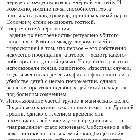
нередко отождествляться с «чёрной магией». И
возможно, именно из-за способности гоэта
призывать духов, гримуар, приписываемый царю
Соломону, стали именовать гоэтией.
Гиеромантия/гиероскопия.
Гадание по внутренностям ритуально убитого
животного. Разница между гиеромантией и
гиероскопией в том, что первое – это собственно
искусство прорицания, а второе – осмотр какого-
либо органа с данной целью. Чаще всего для этого
использовали печень животного. Известны случаи,
когда известных греческих философов обвиняли в
убийстве детей с целью гиеромантии, однако
реальная практика подобных действий находится
под большим сомнением.
Использование частей трупов в магических целях.
Подобные практики нечасто имели место в Древней
Греции, однако с течением времени они
применялись всё чаще и уже в средние века это
«направление» стало ключевым. Собственно в нём
лежат истоки так называемой «кладбищенской»
магии и некоторых «чёрномагических» практик.