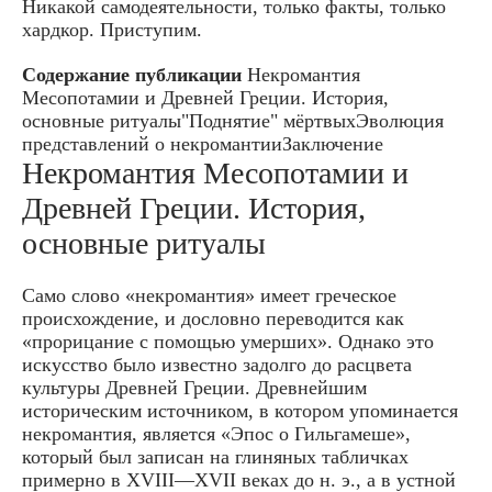
Никакой самодеятельности, только факты, только
хардкор. Приступим.
Содержание публикации
Некромантия
Месопотамии и Древней Греции. История,
основные ритуалы"Поднятие" мёртвыхЭволюция
представлений о некромантииЗаключение
Некромантия Месопотамии и
Древней Греции. История,
основные ритуалы
Само слово «некромантия» имеет греческое
происхождение, и дословно переводится как
«прорицание с помощью умерших». Однако это
искусство было известно задолго до расцвета
культуры Древней Греции. Древнейшим
историческим источником, в котором упоминается
некромантия, является «Эпос о Гильгамеше»,
который был записан на глиняных табличках
примерно в XVIII—XVII веках до н. э., а в устной