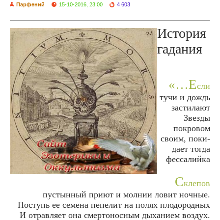
Парфений
15-10-2016, 23:00
4 603
История
гадания
«…Е
сли
тучи и дождь
зас­ти­ла­ют
Звез­ды
покро­вом
сво­им, поки­
да­ет тогда
фес­са­лий­ка
С
кле­пов
пус­тын­ный при­ют и мол­нии ловит ноч­ные.
Поступь ее семе­на пепе­лит на полях пло­до­род­ных
И отрав­ля­ет она смер­то­нос­ным дыха­ни­ем воз­дух.