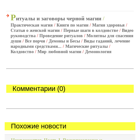
Р
итуалы и заговоры черной магии
/
Практическая магия
/
Книги по магии
/
Магия здоровья
/
Статьи о женской магии
/
Первые шаги в колдовстве
/
Видео
руководства
/
Проведение ритуалов
/
Молитвы для спасения
души
/
Все порчи
/
Демоны и Бесы
/
Виды гаданий, лечение
народными средствами...
/
Магические ритуалы
/
Колдовство
/
Мир любовной магии
/
Демонология
Комментарии (0)
Похожие новости