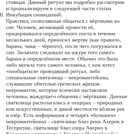
стоящая. Данный ритуал мы подробно рассмотрим
и проанализируем в следующей части статьи.
Инкубация сновидений.
Практика, позволявшая общаться с мёртвыми во
сне. Человек, желающий провести её,
придерживался определённого поста в течение
нескольких дней, приносил жертву (как правило,
барана, чаще – чёрного), после чего погружался в
сон. Засыпать следовало на шкуре того самого
барана в определённом месте. Обычно это была
либо могила того самого человека, с кем хотел
«пообщаться» проводящий ритуал, либо
специальные святилища – некромантейоны,
служившие обителью греческих жрецов-
некромантов, которые всячески наставляли
человека, жаждущего общения с мёртвыми. Данные
святилища располагались в пещерах – природных
или искусственных, в дикой местности вблизи рек
и озёр. Есть информация о четырёх «больших»
некромантейонах - святилище близ реки Ахерон в
Теспротии, святилище близ озера Аверно в
Кампании, святилище в Гераклее Понтийской и