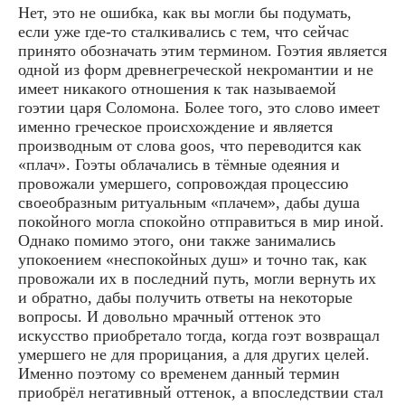
Нет, это не ошибка, как вы могли бы подумать,
если уже где-то сталкивались с тем, что сейчас
принято обозначать этим термином. Гоэтия является
одной из форм древнегреческой некромантии и не
имеет никакого отношения к так называемой
гоэтии царя Соломона. Более того, это слово имеет
именно греческое происхождение и является
производным от слова goos, что переводится как
«плач». Гоэты облачались в тёмные одеяния и
провожали умершего, сопровождая процессию
своеобразным ритуальным «плачем», дабы душа
покойного могла спокойно отправиться в мир иной.
Однако помимо этого, они также занимались
упокоением «неспокойных душ» и точно так, как
провожали их в последний путь, могли вернуть их
и обратно, дабы получить ответы на некоторые
вопросы. И довольно мрачный оттенок это
искусство приобретало тогда, когда гоэт возвращал
умершего не для прорицания, а для других целей.
Именно поэтому со временем данный термин
приобрёл негативный оттенок, а впоследствии стал