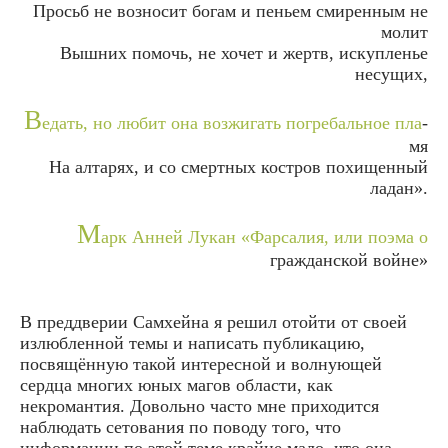
Просьб не воз­но­сит богам и пеньем сми­рен­ным не
молит
Выш­них помочь, не хочет и жертв, искуп­ле­нье
несу­щих,
В
едать, но любит она воз­жи­гать погре­баль­ное пла­
мя
На алта­рях, и со смерт­ных кост­ров похи­щен­ный
ладан».
М
арк Анней Лукан «Фарсалия, или поэма о
гражданской войне»
В преддверии Самхейна я решил отойти от своей
излюбленной темы и написать публикацию,
посвящённую такой интересной и волнующей
сердца многих юных магов области, как
некромантия. Довольно часто мне приходится
наблюдать сетования по поводу того, что
информации по этой теме крайне мало, что она