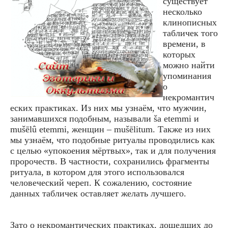
существует
несколько
клинописных
табличек того
времени, в
которых
можно найти
упоминания
о
некромантич
еских практиках. Из них мы узнаём, что мужчин,
занимавшихся подобным, называли ša etemmi и
mušēlû etemmi, женщин – mušēlitum. Также из них
мы узнаём, что подобные ритуалы проводились как
с целью «упокоения мёртвых», так и для получения
пророчеств. В частности, сохранились фрагменты
ритуала, в котором для этого использовался
человеческий череп. К сожалению, состояние
данных табличек оставляет желать лучшего.
Зато о некромантических практиках, дошедших до