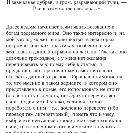
И завы­ва­нье дуб­рав, и гром, раз­ры­ва­ю­щий тучи, —
Все в этом вопле сли­лось…»
Далее ведьма начинает зачитывать воззвание к
богам подземного мира. Оно также интересно и, на
мой взгляд, может использоваться в некоторых
некромантических практиках, особенно если
зачитывать данный отрывок на латыни. Так как оно
довольно громоздкое, а у меня нет желания
переписывать всю поэму себе в статью, я
предлагаю заинтересованным самостоятельно
отыскать данный отрывок. Обращаю внимание на
то, что именно в таком варианте, в котором оно
представлено в поэме, его использовать не стоит
(особенно ту его часть, где Эрихто перечисляет
свои «подвиги»). Однако, если вы готовы
поработать с ним – т.е. дословно перевести (ибо
перевод там литературный), понять что к чему,
выбросить ненужные строки либо заменить их на
свои, то в конечном итоге вы можете получить
крайне мощный ритуальный текст.