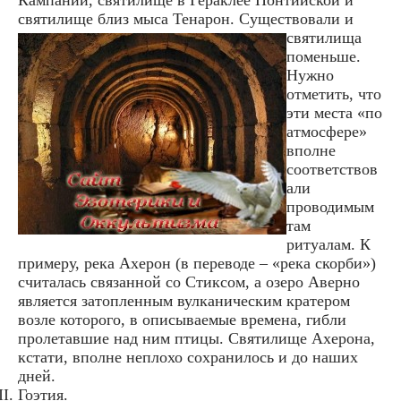
святилище близ мыса Тенарон.
Существовали и
святилища
поменьше.
Нужно
отметить, что
эти места «по
атмосфере»
вполне
соответствов
али
проводимым
там
ритуалам. К
примеру, река Ахерон (в переводе – «река скорби»)
считалась связанной со Стиксом, а озеро Аверно
является затопленным вулканическим кратером
возле которого, в описываемые времена, гибли
пролетавшие над ним птицы. Святилище Ахерона,
кстати, вполне неплохо сохранилось и до наших
дней.
Гоэтия.