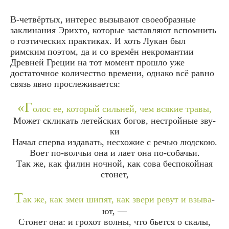
В-четвёртых, интерес вызывают своеобразные
заклинания Эрихто, которые заставляют вспомнить
о гоэтических практиках. И хоть Лукан был
римским поэтом, да и со времён некромантии
Древней Греции на тот момент прошло уже
достаточное количество времени, однако всё равно
связь явно прослеживается:
«Г
олос ее, кото­рый силь­ней, чем вся­кие тра­вы,
Может скли­кать летей­ских богов, нес­трой­ные зву­
ки
Начал спер­ва изда­вать, несхо­жие с речью люд­скою.
Воет по-вол­чьи она и лает она по-соба­чьи.
Так же, как филин ноч­ной, как сова бес­по­кой­ная
стонет,
Т
ак же, как змеи шипят, как зве­ри ревут и взы­ва­
ют, —
Стонет она: и гро­хот вол­ны, что бьет­ся о ска­лы,