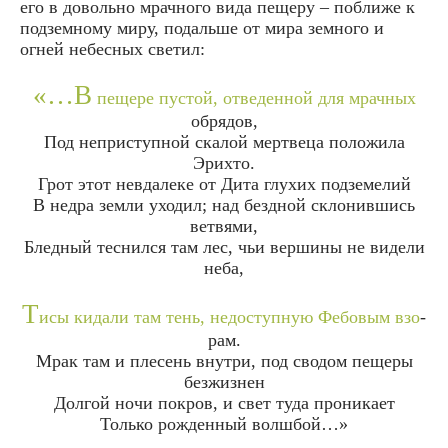
его в довольно мрачного вида пещеру – поближе к
подземному миру, подальше от мира земного и
огней небесных светил:
«…В
пеще­ре пус­той, отве­ден­ной для мрач­ных
обрядов,
Под непри­с­туп­ной ска­лой мерт­ве­ца поло­жи­ла
Эрих­то.
Грот этот невда­ле­ке от Дита глу­хих под­зе­ме­лий
В нед­ра зем­ли ухо­дил; над без­дной скло­нив­шись
вет­вя­ми,
Блед­ный тес­нил­ся там лес, чьи вер­ши­ны не виде­ли
неба,
Т
исы кида­ли там тень, недо­с­туп­ную Фебо­вым взо­
рам.
Мрак там и пле­сень внут­ри, под сво­дом пеще­ры
без­жиз­нен
Дол­гой ночи покров, и свет туда про­ни­ка­ет
Толь­ко рож­ден­ный волш­бой…»