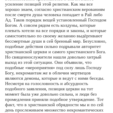
усиление позиций этой религии. Как мы все
хорошо знаем, согласно христианским верованиям
после смерти душа человека попадает в Рай либо
Ад. Таков порядок вещей установленный Господом
Богом. А совсем рядом есть колдуны, которые
плевать хотели на все порядки и законы, и которые
самостоятельно по своему желанию выдёргивают
бессмертные души в сей бренный мир. Безусловно,
подобные действия сильно подрывали авторитет
христианской церкви и самого христианского Бога.
Но священнослужители нашли довольно хитрый
выход из этой ситуации. Они объявили, что
подобные «мероприятия» под силу лишь Господу
Богу, некромантам же в обличии мертвецов
являются демоны, которые и ведут с ними беседы.
Несмотря на голословность и абсурдность
подобного заявления, позиция церкви на тот
момент была уже довольно сильна, и люди без
промедления приняли подобное утверждение. Тот
факт, что в христианской обрядности мы и по сей
день прослеживаем множество некромантических