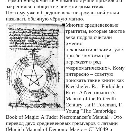
термин «некромантия» намного лучше прижился и
закрепился в обществе чем «нигромантия».
Поэтому уже в Средние века некромантией стали
называть обычную чёрную магию.
Многие средневековые
трактаты, которые многие
века подряд считали
именно
некромантическими, уже
при беглом осмотре
переходят в ряд
«черномагических». Кому
интересно – советую
поискать такие книги как
Kieckhefer. R., "Forbidden
Rites: A Necromancer's
Manual of the Fifteenth
Century", и P. Foreman, F.
Young "The Cambridge
Book of Magic: A Tudor Necromancer's Manual". Это
перевод двух средневековых гримуаров с латыни
(Munich Manual of Demonic Magic – CLM849 и