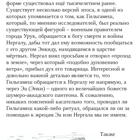
форме существовал ещё тысячелетием ранее.
Существует несколько версий эпоса, в одной из
которых упоминается о том, как Гильгамеш,
который, по мнению исследователей, был реально
существующей фигурой – военным правителем
города Урук, обращается к богу смерти и войны
Нергалу, дабы тот дал ему возможность пообщаться
с его другом Энкиду, находящимся в царстве
мёртвых. Нергал внял просьбам и отворил «проход
в земле», через который «подобно дуновению
ветра», прибыл дух его товарища. Интересной и
довольно важной деталью является то, что
Гильгамеш обращается к Нергалу не напрямую, а
через Эа (Энки) – одного из величайших божеств
шумеро-аккадского пантеона. К сожалению,
никаких пояснений касательно того, проводил ли
Гильгамеш какой-либо ритуал, обращался ли он за
помощью к жрецам Эа или Нергала мы не имеем.
Также