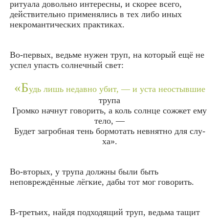
ритуала довольно интересны, и скорее всего,
действительно применялись в тех либо иных
некромантических практиках.
Во-первых, ведьме нужен труп, на который ещё не
успел упасть солнечный свет:
«Б
удь лишь недав­но убит, — и уста неос­тыв­шие
тру­па
Гром­ко нач­нут гово­рить, а коль солн­це сожжет ему
тело, —
Будет загроб­ная тень бор­мо­тать невнят­но для слу­
ха».
Во-вторых, у трупа должны были быть
неповреждённые лёгкие, дабы тот мог говорить.
В-третьих, найдя подходящий труп, ведьма тащит