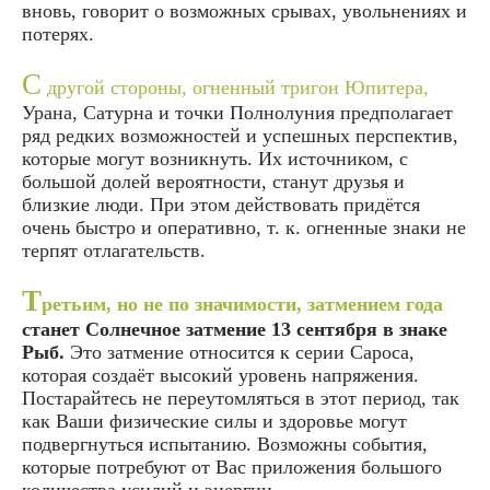
вновь, говорит о возможных срывах, увольнениях и
потерях.
С
другой стороны, огненный тригон Юпитера,
Урана, Сатурна и точки Полнолуния предполагает
ряд редких возможностей и успешных перспектив,
которые могут возникнуть. Их источником, с
большой долей вероятности, станут друзья и
близкие люди. При этом действовать придётся
очень быстро и оперативно, т. к. огненные знаки не
терпят отлагательств.
Т
ретьим, но не по значимости, затмением года
станет Солнечное затмение 13 сентября в знаке
Рыб.
Это затмение относится к серии Сароса,
которая создаёт высокий уровень напряжения.
Постарайтесь не переутомляться в этот период, так
как Ваши физические силы и здоровье могут
подвергнуться испытанию. Возможны события,
которые потребуют от Вас приложения большого
количества усилий и энергии.