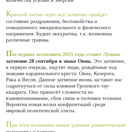
К
расной нитью через всё затмение пройдёт
состояние раздражения, беспокойства и
повышенного эмоционального и физического
напряжения. Будьте аккуратны, т.к. возможны
различные травмы.
П
оследним затмением 2015 года станет Лунное
затмение 28 сентября в знаке Овна.
Это затмение,
в первую очередь, ощутят люди, рождённые под
знаками кардинального креста: Овна, Козерога,
Рака и Весов. Данное затмение вновь заставит нас
содрогнуться от силы влияния Грозового тау-
квадрата. Оно принесёт сложности во
взаимопонимании, сбои связи и поломки техники.
Вероятна новая волна конфронтаций среди
мировой политической элиты.
П
ри этом возможны новые удачные романтические
знакомства и встречи.