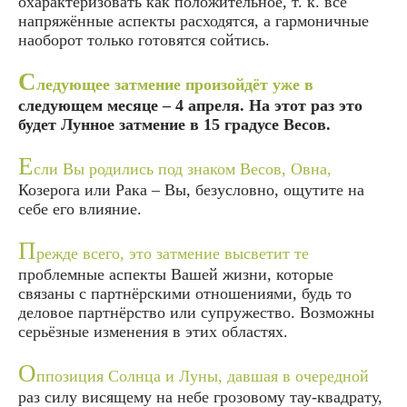
охарактеризовать как положительное, т. к. все
напряжённые аспекты расходятся, а гармоничные
наоборот только готовятся сойтись.
С
ледующее затмение произойдёт уже в
следующем месяце – 4 апреля. На этот раз это
будет Лунное затмение в 15 градусе Весов.
Е
сли Вы родились под знаком Весов, Овна,
Козерога или Рака – Вы, безусловно, ощутите на
себе его влияние.
П
режде всего, это затмение высветит те
проблемные аспекты Вашей жизни, которые
связаны с партнёрскими отношениями, будь то
деловое партнёрство или супружество. Возможны
серьёзные изменения в этих областях.
О
ппозиция Солнца и Луны, давшая в очередной
раз силу висящему на небе грозовому тау-квадрату,