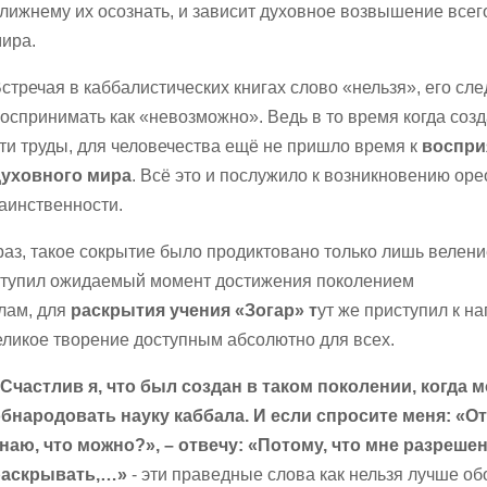
лижнему их осознать, и зависит духовное возвышение всег
ира.
стречая в каббалистических книгах слово «нельзя», его сле
оспринимать как «невозможно». Ведь в то время когда соз
ти труды, для человечества ещё не пришло время к
воспри
духовного мира
. Всё это и послужило к возникновению ор
аинственности.
аз, такое сокрытие было продиктовано только лишь велен
наступил ожидаемый момент достижения поколением
лам, для
раскрытия учения «Зогар» т
ут же приступил к н
еликое творение доступным абсолютно для всех.
Счастлив я, что был создан в таком поколении, когда 
бнародовать науку каббала. И если спросите меня: «От
наю, что можно?», – отвечу: «Потому, что мне разреше
раскрывать,…»
- эти праведные слова как нельзя лучше о