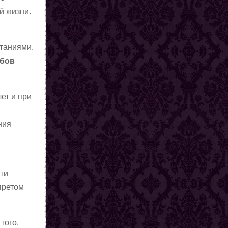
й жизни.
чтаниями.
обов
лет и при
ния
сти
претом
того,