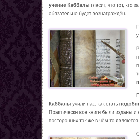
учение Каббалы
гласит, что тот, кто 
магии
Любовные ритуалы,
обязательно будет вознаграждён.
заговоры, привороты
Первые шаги в колдовстве
чёрной магии
Колдовская пирамида
П
Заговоры
у
Снять порчу
Снять сглаз
В
Снять проклятия
п
Отчитки
п
Заговоры от азарта
т
Заговоры от алчности
Заговоры от ленности
П
Заговоры от страха
Каббалы
учили нас, как стать
подобн
Заговоры от алкоголизма
Практически все книги были изданы и 
Шепотки на трезвость
посторонних так же в чём-то являются
От детского алкоголизма
Заговоры от курения
О