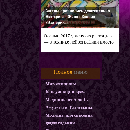
Ангелы проявились доказательно.
Эзотерика - Живое Знание -
«Эзотерика»
Осенью 2017 у меня открылся дар
— в технике нейрографики вместо
Полное
меню
Мир женщины.
Консультации врача.
Медицина от А до Я.
Амулеты и Талисманы.
Молитвы для спасения
души
Виды гаданий