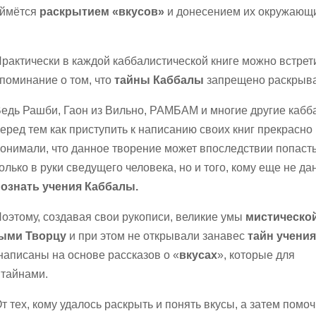
займётся
раскрытием «вкусов»
и донесением их окружающ
рактически в каждой каббалистической книге можно встрет
поминание о том, что
тайны Каббалы
запрещено раскрыва
едь Рашби, Гаон из Вильно, РАМБАМ и многие другие кабб
еред тем как приступить к написанию своих книг прекрасно
онимали, что данное творение может впоследствии попасть
олько в руки сведущего человека, но и того, кому еще не д
познать учения Каббалы.
оэтому, создавая свои рукописи, великие умы
мистическо
ыми Творцу
и при этом не открывали занавес
тайн учени
написаны на основе рассказов о «
вкусах
», которые для
 тайнами.
т тех, кому удалось раскрыть и понять вкусы, а затем помоч