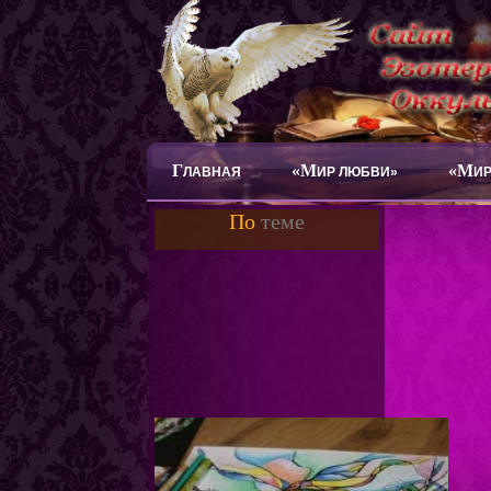
Г
«М
«М
ЛАВНАЯ
ИР ЛЮБВИ»
ИР
По
теме