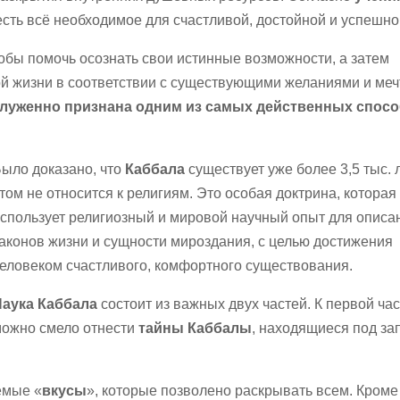
, есть всё необходимое для счастливой, достойной и успешно
бы помочь осознать свои истинные возможности, а затем
ой жизни в соответствии с существующими желаниями и ме
аслуженно признана одним из самых действенных спос
ыло доказано, что
Каббала
существует уже более 3,5 тыс. 
том не относится к религиям. Это особая доктрина, которая
спользует религиозный и мировой научный опыт для описа
аконов жизни и сущности мироздания, с целью достижения
еловеком счастливого, комфортного существования.
Наука Каббала
состоит из важных двух частей. К первой ча
ожно смело отнести
тайны Каббалы
, находящиеся под за
емые «
вкусы
», которые позволено раскрывать всем. Кроме 