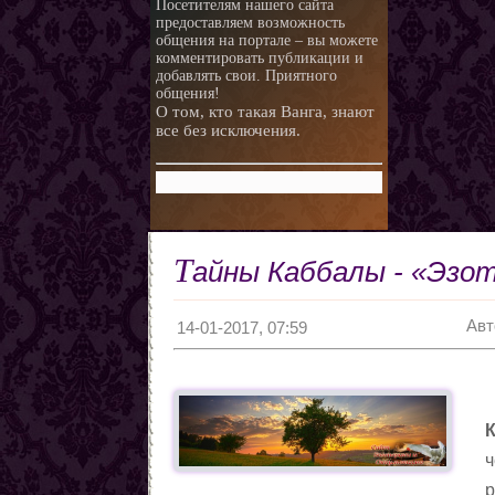
Посетителям нашего сайта
предоставляем возможность
любви.
Любовная ворожба народов
общения на портале – вы можете
мира
Магия и красота
комментировать публикации и
добавлять свои. Приятного
Приворотные зелья
общения!
О том, кто такая Ванга, знают
Как приготовить
все без исключения.
Сексуальные напитки
Законы кармы
Знаки кармы
Молитвы
Молитвы к ангелам дней
Т
айны Каббалы - «Эзо
недели
Любовь и нумерология. Как
правильно выбрать
Как разоблачить мерзавца
Авт
партнера
по знаку Зодиака.
Романтические приметы
14-01-2017, 07:59
Виды Гадания и правила
Хиромантия
О действии приворота
Проведение ритуалов
ч
Любовные привороты
р