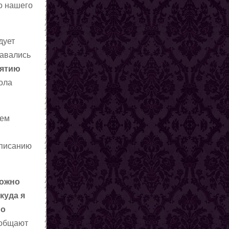
о нашего
дует
давались
ятию
еола
ием
аписанию
можно
куда я
но
бобщают