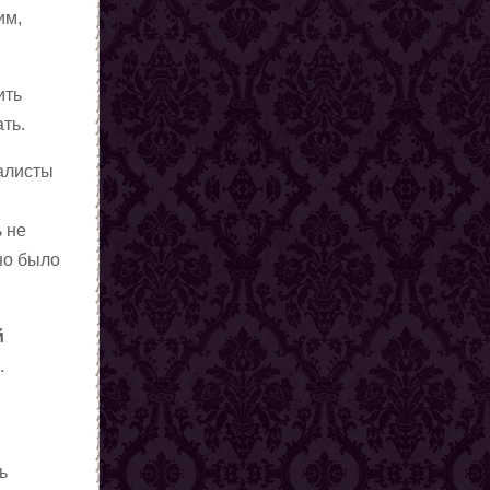
им,
ить
ть.
алисты
 не
ано было
й
я
.
ь