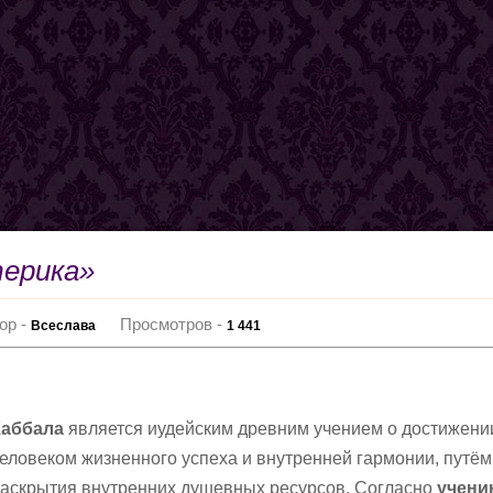
терика»
ор -
Просмотров -
Всеслава
1 441
Каббала
является иудейским древним учением о достижени
еловеком жизненного успеха и внутренней гармонии, путём
аскрытия внутренних душевных ресурсов. Согласно
учен