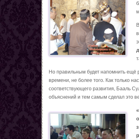
Заговоры от наркомании
б
Все порчи
м
В
в
э
т
Но правильным будет напомнить ещё р
времени, не более того. Как только 
соответствующего развития, Бааль Су
объяснений и тем самым сделал это в
«
о
з