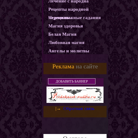
Лечение с народна
Рецепты народной
медецины.
Чернокнижные гадания
Магия здоровья
Белая Магия
Любовная магия
Ангелы и молитвы
Карма
Реклама
на сайте
Магические ритуалы
Демоны и Бесы
ДОБАВИТЬ БАННЕР
Колдовство
Магия защиты
Использование монет как
|→
Обратная связь
амулетов и талисманов
Слияние с деньгами.
Денежный горшочек
Денежная ванна
Золотое денежное