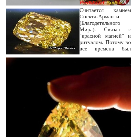
Считается камнем
Спекта-Арманти
(Благодетельного
Мира). Связан с
"красной магией" и
ритуалом. Потому во
все времена был