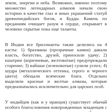
земли, энергии и неба. Возможно, именно поэтому
множество легендарных алмазов начали свою
историю в качестве глаз и иных украшений статуй
древнеиндийских богов, и Будды. Камень по
преданиям очищает разум и сердце, открывает в
человеке скрытые пока еще таланты.
В Индии все бриллианты также делились на 4
касты: 1) брахманы (прозрачные камни) давали
власть, богатство, друзей, приносили удачу; 2)
кшатрии (коричневые, желтоватые) предупреждали
старение; 3) вайшьи (зеленоватые) сулили успех; 4)
шудра (металлического оттенка, серого и черного
цвета) обещали всяческие блага. Отдельно
выделяли красные и желтые алмазы, которые
предназначались исключительно для царских особ.
У индийцев (как и у иранцев) существует обычай
особого благословения новорожденных младенцев с