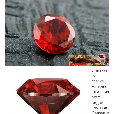
Считает
ся
самым
магичес
ким из
всех
видов
алмазов.
Связан с