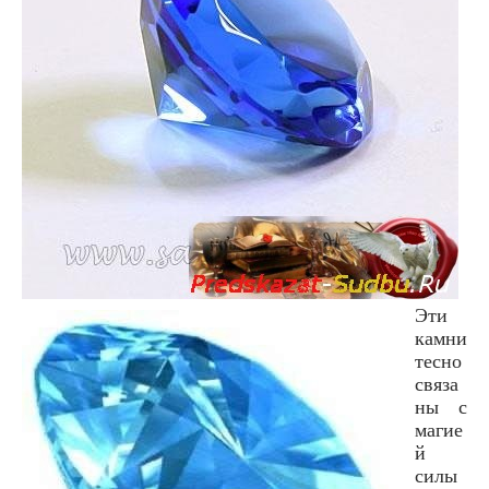
Эти
камни
тесно
связа
ны с
магие
й
силы