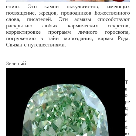
ению. Это камни оккультистов, имеющих
посвящение, жрецов, проводников Божественного
слова, писателей. Эти алмазы способствуют
раскрытию любых кармических секретов,
корректировке программ личного гороскопа,
погружению в тайн мироздания, кармы Рода.
Связан с путешествиями.
Зеленый
Т
в
о
ре
ц
и
л
л
ю