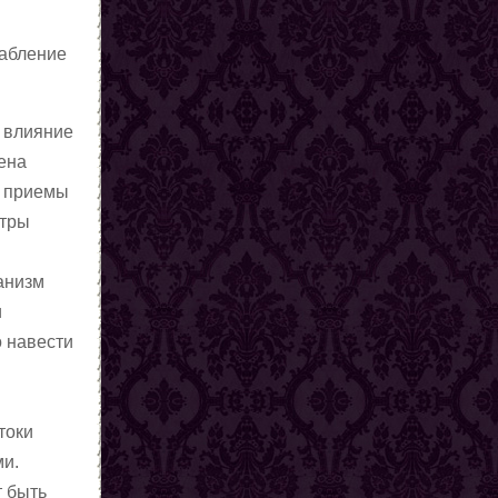
лабление
 влияние
ена
я приемы
нтры
ганизм
и
о навести
токи
ми.
т быть