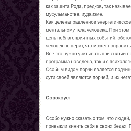
магии
Любовные ритуалы,
как защита Рода, предков, так называ
заговоры, привороты
Первые шаги в колдовстве
мусульманстве, иудаизме.
чёрной магии
Колдовская пирамида
Как целенаправленное энергетическое 
Заговоры
ментальному тела человека. При этом 
Снять порчу
цепь неблагоприятных событий, обстоя
Снять сглаз
человек не верит, что может поправитьс
Снять проклятия
Все это нужно учитывать при снятии по
Отчитки
программа наведена, так и с психоло
Заговоры от азарта
Особым видом порчи является подчине
Заговоры от алчности
сути своей являются порчей, и их нег
Заговоры от ленности
Заговоры от страха
Сорокоуст
Заговоры от алкоголизма
Шепотки на трезвость
От детского алкоголизма
Особо нужно сказать о том, что людей
Заговоры от курения
привыкли винить себя в своих бедах. 