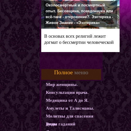
Околосмертный и посмертный
опыт. Бесовщина, псевдонаука или
всё-таки - откровение?. Эзотерика -
Живое Знание - «Эзотерика»
В основах всех религий лежит
догмат о бессмертии человеческой
души и
Полное
меню
Мир женщины.
Консультации врача.
Медицина от А до Я.
Амулеты и Талисманы.
Молитвы для спасения
души
Виды гаданий