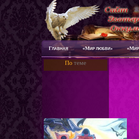
Г
«М
«М
ЛАВНАЯ
ИР ЛЮБВИ»
ИР
По
теме