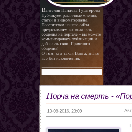
любви.
Любовная ворожба народов
В
ангелия Пандева Гуштерова
мира
Магия и красота
Публикуем различные мнения,
статьи и видеоматериалы.
Приворотные зелья
Посетителям нашего сайта
предоставляем возможность
Как приготовить
общения на портале – вы можете
Сексуальные напитки
Законы кармы
комментировать публикации и
добавлять свои. Приятного
Знаки кармы
общения!
О том, кто такая Ванга, знают
Молитвы
все без исключения.
Молитвы к ангелам дней
недели
Любовь и нумерология. Как
правильно выбрать
Как разоблачить мерзавца
партнера
по знаку Зодиака.
Романтические приметы
П
орча на смерть - «По
Виды Гадания и правила
Хиромантия
Авт
О действии приворота
13-08-2016, 23:09
Проведение ритуалов
Любовные привороты