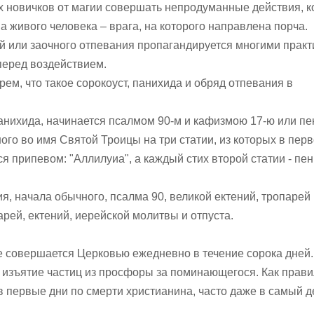
их новичков от магии совершать непродуманные действия, 
 живого человека – врага, на которого направлена порча.
кой или заочного отпевания пропагандируется многими прак
перед воздействием.
ерем, что такое сорокоуст, панихида и обряд отпевания в
панихида, начинается псалмом 90-м и кафизмою 17-ю или п
ого во имя Святой Троицы на три статии, из которых в перв
я припевом: "Аллилуиа", а каждый стих второй статии - пе
я, начала обычного, псалма 90, великой ектений, тропарей
арей, ектений, иерейской молитвы и отпуста.
ое совершается Церковью ежедневно в течение сорока дней
т изъятие частиц из просфоры за поминающегося. Как прави
в первые дни по смерти христианина, часто даже в самый д