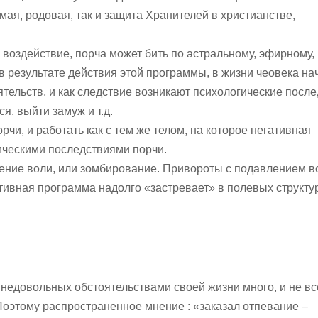
емая, родовая, так и защита Хранителей в христианстве,
воздействие, порча может бить по астральному, эфирному,
в результате действия этой программы, в жизни чеовека на
тельств, и как следствие возникают психологические после
я, выйти замуж и т.д.
рчи, и работать как с тем же телом, на которое негативная
гическими последствиями порчи.
ние воли, или зомбирование. Привороты с подавлением во
ативная программа надолго «застревает» в полевых структу
, недовольных обстоятельствами своей жизни много, и не вс
Поэтому распространенное мнение : «заказал отпевание –