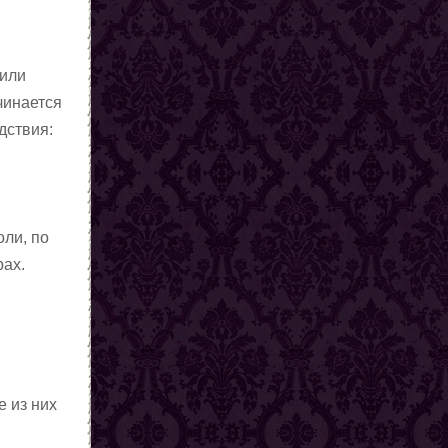
 или
чинается
дствия:
ли, по
рах.
е из них