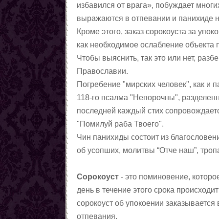
Заговоры от наркомании
избавился от врага», побуждает мног
Все порчи
выражаются в отпевании и панихиде на
Кроме этого, заказ сорокоуста за упо
как необходимое ослабление объекта 
Чтобы выяснить, так это или нет, разб
Православии.
Погребение "мирских человек", как и 
118-го псалма "Непорочны", разделенн
последней каждый стих сопровождаетс
"Помилуй раба Твоего".
Чин панихиды состоит из благословени
об усопших, молитвы “Отче наш”, троп
Сорокоуст
- это поминовение, котор
день в течение этого срока происходи
сорокоуст об упокоении заказывается 
отпевания.