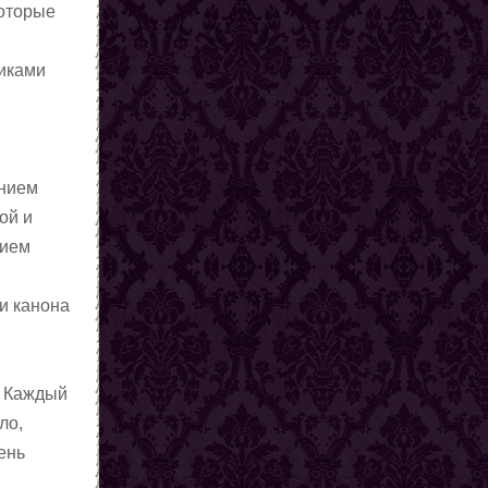
которые
тиками
ением
ой и
нием
 и канона
. Каждый
ло,
ень