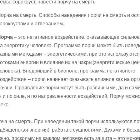
емы: сорокоуст, навести порчу на смерть
орча на смерть. Способы наведения порчи на смерть и ос
орокоустами и отпеванием.
Порча
– это негативное воздействие, оказывающее сильное
а энергетику человека. Программа порчи может быть навед
азными методами – энергетическими, при это используютс
отоками энергии и влияние их на чакры(энергетические це
еловека). Внедривший в биополе, программа негативного
оздействия – порчи начинает оказывать влияние как на ор
о жизни. Проявление порчи могут быть различными, да и сам
 и по силе, и по направленности воздействий. Порчу можн
секс.
рча на смерть. При наведении такой порчи используются по
дбищенская энергия), работа с сущностями, Духами и беса
жно, поскольку на каждом человеке есть защита – это може