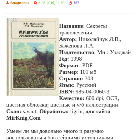
Владилена
6-08-2015, 11:50
757
Название
: Секреты
траволечения
Автор:
Николайчук Л.В.,
Баженова Л.А.
Издательство
: Мн.: Ураджай
Год:
1998
Формат
: PDF
Размер
: 101 мб
Cтраниц:
303
Язык:
Русский
ISBN:
985-04-0060-3
Качество:
600 dpi, OCR,
цветная обложка; цветные и ч/б иллюстрации
Скан:
s.v.a.t;
Обработка:
tigrin;
для сайта
MirKnig.Com
Умеем ли мы довольно много и разумно
воспользоваться богатейшими источниками